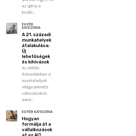
az igény a
kiváló...
EGYÉB
KATEGÓRIA
A 21. századi
munkahelyek
átalakulása:
Új
lehetőségek
és kihívások
Az utóbbi
évtizedekben a
munkahelyek
világa jelentős
változásokon
ment...
EGYÉB KATEGÓRIA
Hogyan
formálja át a
vállalkozások
at az AI?