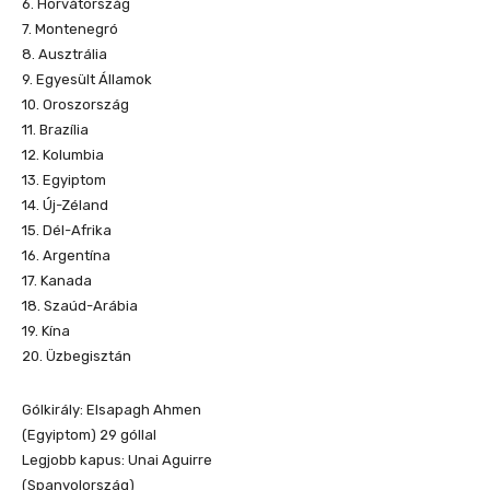
6. Horvátország
7. Montenegró
8. Ausztrália
9. Egyesült Államok
10. Oroszország
11. Brazília
12. Kolumbia
13. Egyiptom
14. Új-Zéland
15. Dél-Afrika
16. Argentína
17. Kanada
18. Szaúd-Arábia
19. Kína
20. Üzbegisztán
Gólkirály: Elsapagh Ahmen
(Egyiptom) 29 góllal
Legjobb kapus: Unai Aguirre
(Spanyolország)