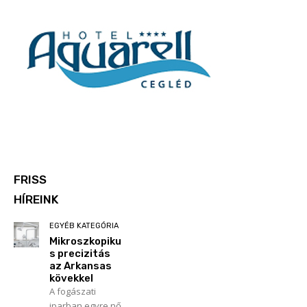
FRISS
HÍREINK
EGYÉB KATEGÓRIA
Mikroszkopiku
s precizitás
az Arkansas
kövekkel
A fogászati
iparban egyre nő