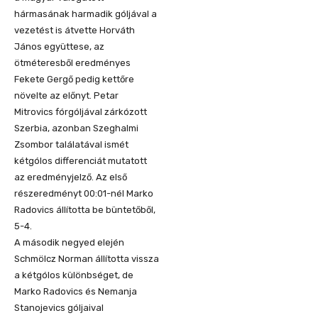
hármasának harmadik góljával a
vezetést is átvette Horváth
János együttese, az
ötméteresből eredményes
Fekete Gergő pedig kettőre
növelte az előnyt. Petar
Mitrovics fórgóljával zárkózott
Szerbia, azonban Szeghalmi
Zsombor találatával ismét
kétgólos differenciát mutatott
az eredményjelző. Az első
részeredményt 00:01-nél Marko
Radovics állította be büntetőből,
5-4.
A második negyed elején
Schmölcz Norman állította vissza
a kétgólos különbséget, de
Marko Radovics és Nemanja
Stanojevics góljaival