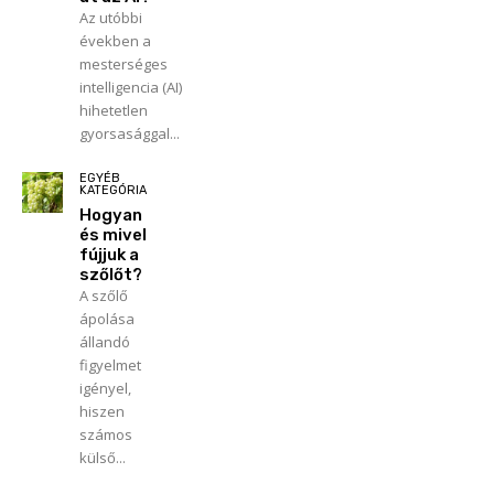
Az utóbbi
években a
mesterséges
intelligencia (AI)
hihetetlen
gyorsasággal...
EGYÉB
KATEGÓRIA
Hogyan
és mivel
fújjuk a
szőlőt?
A szőlő
ápolása
állandó
figyelmet
igényel,
hiszen
számos
külső...