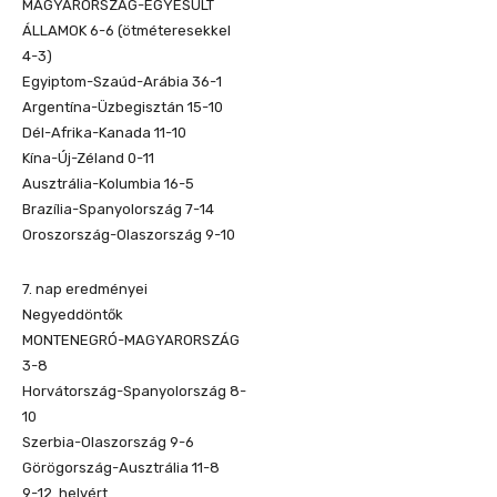
MAGYARORSZÁG-EGYESÜLT
ÁLLAMOK 6-6 (ötméteresekkel
4-3)
Egyiptom-Szaúd-Arábia 36-1
Argentína-Üzbegisztán 15-10
Dél-Afrika-Kanada 11-10
Kína-Új-Zéland 0-11
Ausztrália-Kolumbia 16-5
Brazília-Spanyolország 7-14
Oroszország-Olaszország 9-10
7. nap eredményei
Negyeddöntők
MONTENEGRÓ-MAGYARORSZÁG
3-8
Horvátország-Spanyolország 8-
10
Szerbia-Olaszország 9-6
Görögország-Ausztrália 11-8
9-12. helyért