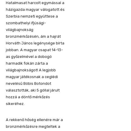
Hatalmasat harcolt egymással a
házigazda magyar válogatott és
Szerbia nemzeti együttese a
szombathelyi ifjúsági-
világbajnokság
bronzmérkőzésén, ám a hajrát
Horváth János legénysége bírta
jobban. A magyar csapat 14-13-
as győzelmével a dobogó
harmadik fokán zárta a
világbajnokságot! A legjobb
magyar játékosnak a ceglédi
nevelésű Bóbis Botondot
választották, aki 5 góllal járult
hozzá a döntő mérkőzés
sikeréhez.
A rekkenő hőség ellenére már a
bronzmérkőzésre megteltek a