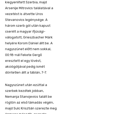
kiegyenlített Szerbia, majd
Arsenije Mitrovics találatával a
vezetést is átvette Uros
Stevanovics legénysége. A
három szerb gól után kapust
cserélt a magyar ifjúsági-
válogatott, Grieszbacher Márk
helyére Korom Dániel állt be. A
nagyszünet előtt nem sokkal,
00:18-nál Fekete Gergő
eresztett el egy lövést,
akciógóljával pedig ismét
döntetlen állt a táblán, 7-7.
Nagyszünet után ezúttal a
szerbek kezdtek jobban,
Nemanja Stanojevics talált be
rögtön az első támadás végén,
majd Sulc Krisztián szerezte meg