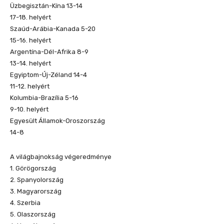
Üzbegisztán-Kína 13-14
17-18. helyért
Szaúd-Arábia-Kanada 5-20
15-16. helyért
Argentína-Dél-Afrika 8-9
13-14. helyért
Egyiptom-Új-Zéland 14-4
11-12. helyért
Kolumbia-Brazília 5-16
9-10. helyért
Egyesült Államok-Oroszország
14-8
A világbajnokság végeredménye
1. Görögország
2. Spanyolország
3. Magyarország
4. Szerbia
5. Olaszország