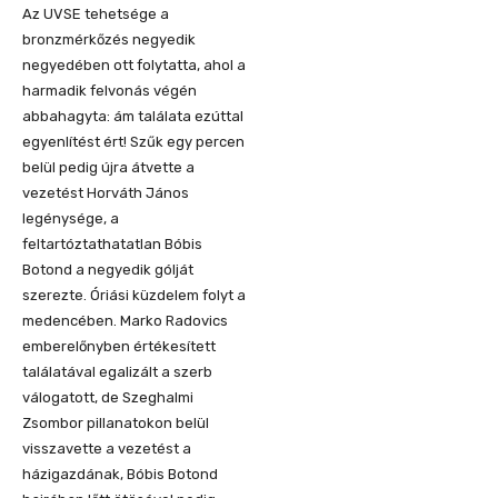
Az UVSE tehetsége a
bronzmérkőzés negyedik
negyedében ott folytatta, ahol a
harmadik felvonás végén
abbahagyta: ám találata ezúttal
egyenlítést ért! Szűk egy percen
belül pedig újra átvette a
vezetést Horváth János
legénysége, a
feltartóztathatatlan Bóbis
Botond a negyedik gólját
szerezte. Óriási küzdelem folyt a
medencében. Marko Radovics
emberelőnyben értékesített
találatával egalizált a szerb
válogatott, de Szeghalmi
Zsombor pillanatokon belül
visszavette a vezetést a
házigazdának, Bóbis Botond