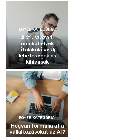
EGYÉB KATEGÓRIA
A 21. századi
munkahelyek
átalakulása: Új
lehetőségek és
kihívások
EGYÉB KATEGÓRIA
Hogyan formálja át a
vállalkozásokat az AI?