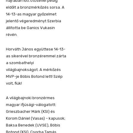
hajrában lőtt ötösével pedig
eldőlt a bronzmérkőzés sorsa. A
14-13-as magyar győzelmet
jelentő végeredményt Szerbia
állította be Ganics Vukasin
révén.
Horváth János együttese 14-13-
as sikerével bronzéremmel zárta
a szombathelyi
világbajnokságot. A mérkőzés
MVP-je Bóbis Botond lett! Szép
volt, fiúk!
A világbajnoki bronzérmes
magyar ifjúsági-válogatott:
Grieszbacher Márk (KSI) és
Korom Dániel (Vasas) – kapusok;
Baksa Benedek (UVSE), Bóbis
Botond (KSI), Csorba Tamás