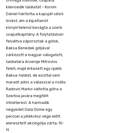
önmaga második, csapata
kilencedik találatát – Korom
Dániel hárította a kapuját célzó
lövést, ám a kipattanót
könyörtelenül bevágta a szerb
csapatkapitány. A folytatásban
felváltva záporoztak a gólok,
Baksa Benedek góljával
zárkózott a magyar válogatott,
találatára Arsenije Mitrovics
felelt, majd érkezett egy újabb
Baksa-találat, de ezúttal sem
maradt adós a válasszal a rivális:
Radovic Marko váltotta gólra a
Szerbia javára megítélt
ötméterest. A harmadik
negyedet Dala Döme egy
perccel a játékrész vége előtt
eleresztett akciógólja zárta, 10-
11.