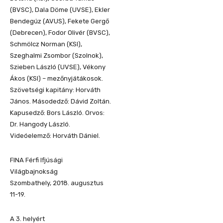
(BVSC), Dala Döme (UVSE), Ekler
Bendegúz (AVUS), Fekete Gergő
(Debrecen), Fodor Olivér (BVSC),
Schmölcz Norman (KSI),
Szeghalmi Zsombor (Szolnok),
Szieben László (UVSE), Vékony
Ákos (KSI) – mezőnyjátákosok.
Szövetségi kapitány: Horváth
János. Másodedző: Dávid Zoltán.
Kapusedző: Bors László. Orvos:
Dr. Hangody László.
Videóelemző: Horváth Dániel.
FINA Férfi Ifjúsági
Világbajnokság
Szombathely, 2018. augusztus
11-19.
A 3. helyért