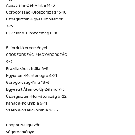
Ausztrália-Dél-Afrika 14-3
Görögország-Oroszország 13-10
Üzbegisztán-Egyesült Államok
7-26
Új-Zéland-Olaszország 8-15
5. forduló eredményei
OROSZORSZÁG-MAGYARORSZÁG
9-9
Brazília-Ausztrália 8-8
Egyiptom-Montenegró 4-21
Görögország-Kína 18-6
Egyesült Államok-Új-Zéland 7-3
Üzbegisztán-Horvátország 6-22
Kanada-Kolumbia 6-11
Szerbia-Szaúd-Arábia 26-5
Csoportselejtezők
végeredménye