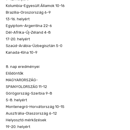
Kolumbia-Egyesült Államok 10-16
Brazília-Oroszország 6-9
13-16. helyért
Egyiptom-Argentína 22-6
Dél-Afrika-Új-Zéland 4-8
17-20. helyért
Szaúd-Arábia-Üzbegisztán 5-0
Kanada-Kína 10-9
8. nap eredményei
Elődöntők
MAGYARORSZÁG-
SPANYOLORSZÁG 11-12
Görögország-Szerbia 9-8
5-8. helyért
Montenegró-Horvátország 10-15
Ausztrália-Olaszország 6-12
Helyosztó mérkőzések
19-20. helyért