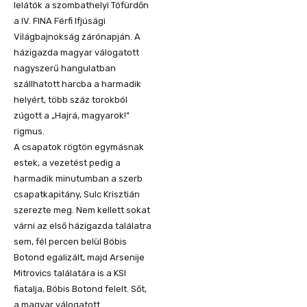
lelátók a szombathelyi Tófürdőn
a IV. FINA Férfi Ifjúsági
Világbajnokság zárónapján. A
házigazda magyar válogatott
nagyszerű hangulatban
szállhatott harcba a harmadik
helyért, több száz torokból
zúgott a „Hajrá, magyarok!”
rigmus.
A csapatok rögtön egymásnak
estek, a vezetést pedig a
harmadik minutumban a szerb
csapatkapitány, Sulc Krisztián
szerezte meg. Nem kellett sokat
várni az első házigazda találatra
sem, fél percen belül Bóbis
Botond egalizált, majd Arsenije
Mitrovics találatára is a KSI
fiatalja, Bóbis Botond felelt. Sőt,
a magyar válogatott