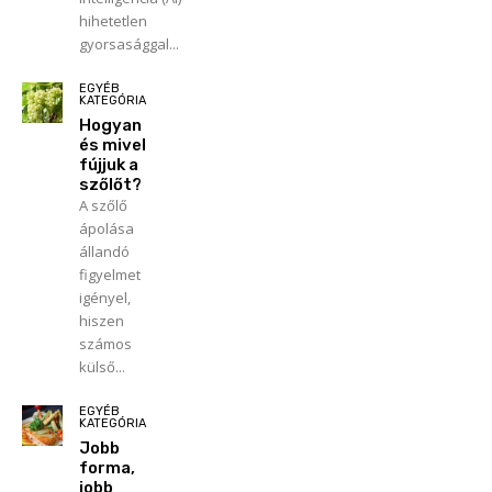
hihetetlen
gyorsasággal...
EGYÉB
KATEGÓRIA
Hogyan
és mivel
fújjuk a
szőlőt?
A szőlő
ápolása
állandó
figyelmet
igényel,
hiszen
számos
külső...
EGYÉB
KATEGÓRIA
Jobb
forma,
jobb