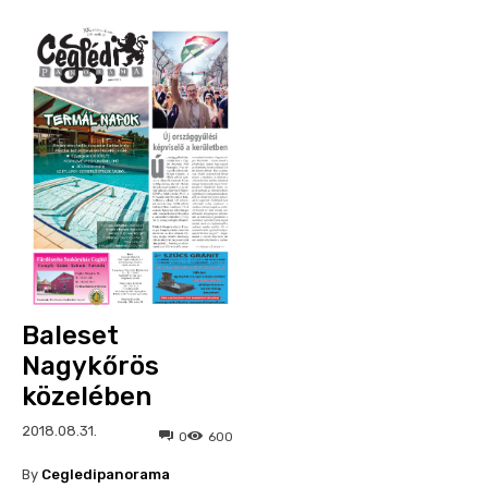
Baleset
Nagykőrös
közelében
2018.08.31.
0
600
By
Cegledipanorama