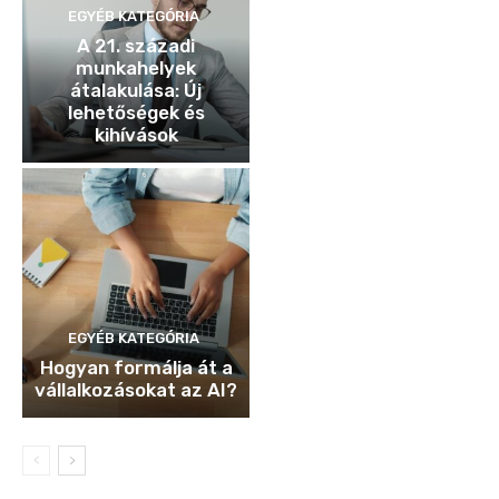
EGYÉB KATEGÓRIA
A 21. századi
munkahelyek
átalakulása: Új
lehetőségek és
kihívások
EGYÉB KATEGÓRIA
Hogyan formálja át a
vállalkozásokat az AI?