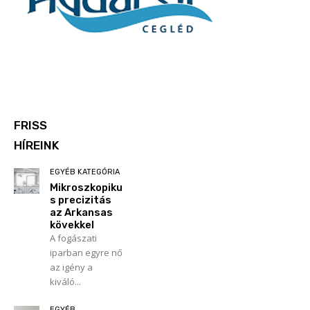
FRISS
HÍREINK
EGYÉB KATEGÓRIA
Mikroszkopiku
s precizitás
az Arkansas
kövekkel
A fogászati
iparban egyre nő
az igény a
kiváló...
EGYÉB