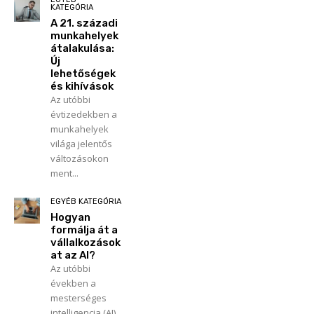
KATEGÓRIA
A 21. századi
munkahelyek
átalakulása:
Új
lehetőségek
és kihívások
Az utóbbi
évtizedekben a
munkahelyek
világa jelentős
változásokon
ment...
EGYÉB KATEGÓRIA
Hogyan
formálja át a
vállalkozások
at az AI?
Az utóbbi
években a
mesterséges
intelligencia (AI)