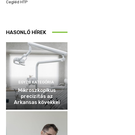
Cegléd HTP
HASONLÓ HÍREK
EGYÉB KATEGÓRIA
Mikroszkopikus
precizitás az
Arkansas kövekkel