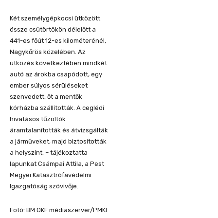
Két személygépkocsi ütközött
össze csütörtökön délelőtt a
441-es főút 12-es kilométerénél,
Nagykőrös közelében. Az
ütközés következtében mindkét
autó az árokba csapódott, egy
ember súlyos sérüléseket
szenvedett, őt a mentők
kórházba szállították. A ceglédi
hivatásos tűzoltók
áramtalanították és átvizsgálták
a járműveket, majd biztosították
a helyszínt. – tájékoztatta
lapunkat Csámpai Attila, a Pest
Megyei Katasztrófavédelmi
Igazgatóság szóvivője.
Fotó: BM OKF médiaszerver/PMKI