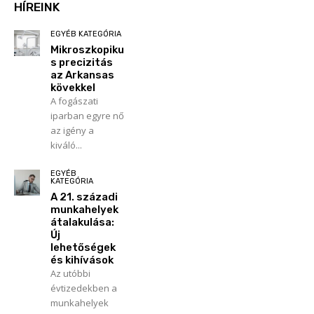
HÍREINK
EGYÉB KATEGÓRIA
Mikroszkopiku
s precizitás
az Arkansas
kövekkel
A fogászati
iparban egyre nő
az igény a
kiváló...
EGYÉB
KATEGÓRIA
A 21. századi
munkahelyek
átalakulása:
Új
lehetőségek
és kihívások
Az utóbbi
évtizedekben a
munkahelyek