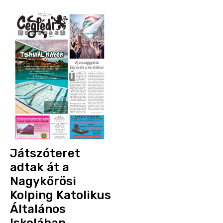
Játszóteret
adtak át a
Nagykőrösi
Kolping Katolikus
Általános