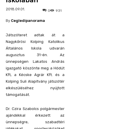
Iskolában
2018.09.01.
0
931
By
Cegledipanorama
Játszóteret adtak át a
Nagykőrösi Kolping Katolikus
Általános Iskola udvarán
augusztus 31-én. Az
ünnepségen Lakatos András
igazgató köszönte meg a Hódút
Kft, a Kécske Agrár Kft. és a
Kolping Suli Alapítvány játszótér
elkészüléséhez nyújtott
támogatását.
Dr. Czira Szabolcs polgármester
ajándékkal érkezett az
ünnepségre, szabadtéri
játékokat, sporteszközöket