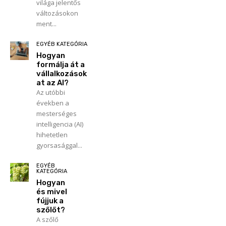
világa jelentős
változásokon
ment...
EGYÉB KATEGÓRIA
Hogyan
formálja át a
vállalkozások
at az AI?
Az utóbbi
években a
mesterséges
intelligencia (AI)
hihetetlen
gyorsasággal...
EGYÉB
KATEGÓRIA
Hogyan
és mivel
fújjuk a
szőlőt?
A szőlő