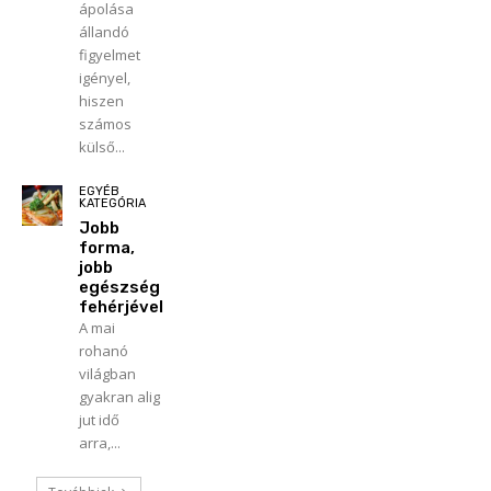
ápolása
állandó
figyelmet
igényel,
hiszen
számos
külső...
EGYÉB
KATEGÓRIA
Jobb
forma,
jobb
egészség
fehérjével
A mai
rohanó
világban
gyakran alig
jut idő
arra,...