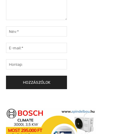
Hozzászólás:
Név:*
E-
mail:*
Honlap: