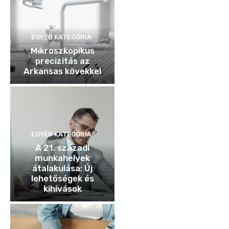
EGYÉB KATEGÓRIA
Mikroszkopikus
precizitás az
Arkansas kövekkel
EGYÉB KATEGÓRIA
A 21. századi
munkahelyek
átalakulása: Új
lehetőségek és
kihívások