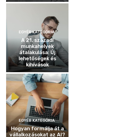
EGYÉB KATEGÓRIA
A 21. századi
munkahelyek
átalakulása: Új
lehetőségek és
kihívások
EGYÉB KATEGÓRIA
Hogyan formálja át a
vállalkozásokat az AI?