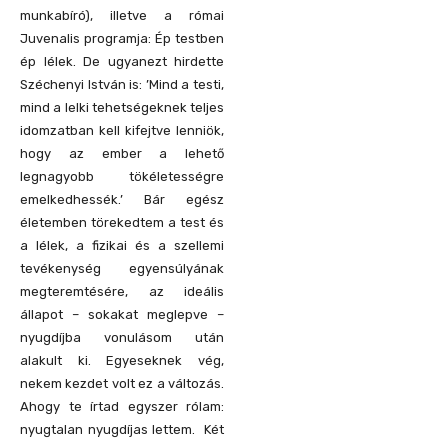
munkabíró), illetve a római
Juvenalis programja: Ép testben
ép lélek. De ugyanezt hirdette
Széchenyi István is: ’Mind a testi,
mind a lelki tehetségeknek teljes
idomzatban kell kifejtve lenniök,
hogy az ember a lehető
legnagyobb tökéletességre
emelkedhessék.’ Bár egész
életemben törekedtem a test és
a lélek, a fizikai és a szellemi
tevékenység egyensúlyának
megteremtésére, az ideális
állapot – sokakat meglepve –
nyugdíjba vonulásom után
alakult ki. Egyeseknek vég,
nekem kezdet volt ez a változás.
Ahogy te írtad egyszer rólam:
nyugtalan nyugdíjas lettem. Két