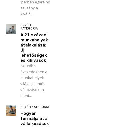
iparban egyre nő
az igény a
kiváló...
EGYÉB
KATEGÓRIA
A 21. századi
munkahelyek
átalakulása:
Új
lehetőségek
és kihívások
Az utóbbi
évtizedekben a
munkahelyek
világa jelentős
változásokon
ment...
EGYÉB KATEGÓRIA
Hogyan
formálja át a
vállalkozások