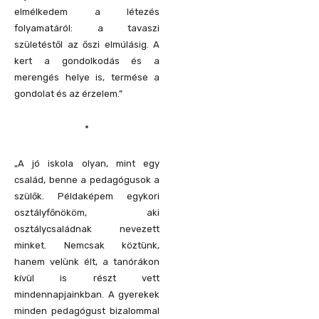
elmélkedem a létezés
folyamatáról: a tavaszi
születéstől az őszi elmúlásig. A
kert a gondolkodás és a
merengés helye is, termése a
gondolat és az érzelem.”
*
„A jó iskola olyan, mint egy
család, benne a pedagógusok a
szülők. Példaképem egykori
osztályfőnököm, aki
osztálycsaládnak nevezett
minket. Nemcsak köztünk,
hanem velünk élt, a tanórákon
kívül is részt vett
mindennapjainkban. A gyerekek
minden pedagógust bizalommal