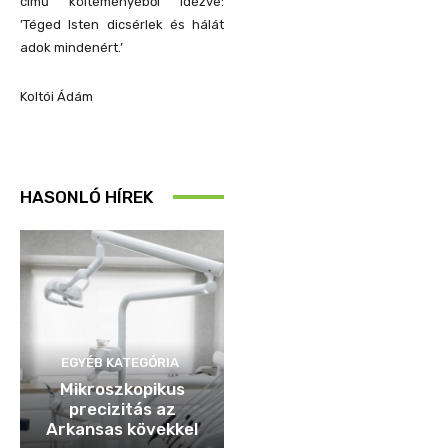
című költeményéből idézve:
’Téged Isten dicsérlek és hálát
adok mindenért.’
Koltói Ádám
HASONLÓ HÍREK
EGYÉB KATEGÓRIA
Mikroszkopikus
precizitás az
Arkansas kövekkel