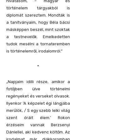
hivatásom, – magyar és
történelem tárgyakból is
diplomát szereztem. Mondták is
a tanítványaim, hogy Béla bácsi
másképpen beszél, mint szoktak
a testnevelők. Emelkedetten
tudok mesélni a tornateremben
is történelemről, irodalomról.”
*
„Napjaim idilli része, amikor a
fotőjben ülve történelmi
regényeket és verseket olvasok.
Ilyenkor ’A képzelet égi lángjába
merűlök, / S egy szebb lelki világ
szent óráit élem.’ Rokon
érzéseim vannak Berzsenyi
Dániellel, aki kedvenc költőm. Az
irodalmat már diákkoromban