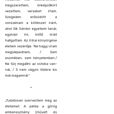
megszerettem, önképzőkört
vezettem, verseket írtam.
Szegeden erősödött a
vonzalmam a költészet iránt,
ahol Sík Sándor egyetemi tanár,
egyházi író, költő óráit
hallgattam. Az ő lírai könyörgése
életem vezérlője: ’Ne hagyj Uram
megülepednem, / Sem
eszmében, sem kényelemben./
Ne tűrj megállni az ostoba van-
nál, / S nem vágyni többre kis
mái magamnál.”
*
„Tudatosan szerveztem meg az
életemet. A példa a görög
embereszmény (művelt és