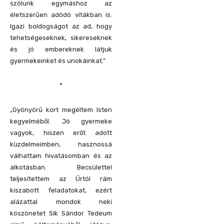
szólunk egymáshoz az
életszerűen adódó vitákban is.
Igazi boldogságot az ad, hogy
tehetségeseknek, sikereseknek
és jó embereknek látjuk
gyermekeinket és unokáinkat.”
*
„Gyönyörű kort megéltem Isten
kegyelméből. Jó gyermeke
vagyok, hiszen erőt adott
küzdelmeimben, hasznossá
válhattam hivatásomban és az
alkotásban. Becsülettel
teljesítettem az Úrtól rám
kiszabott feladatokat, ezért
alázattal mondok neki
köszönetet Sík Sándor Tedeum