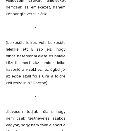
Felidézem szavait, amelyeket
nemcsak az emlékezet, hanem
két hangfelvétel is őriz.
*
(Lelkesült: lelkes volt. Lelkesült:
lélekké lett. E szó jelzi, hogy
nincs határvonal élete és halála
között, mert „Az ember lelke
hasonló a vizekhez: az égből jő,
az égbe száll föl s újra a földre
kell leszállnia.” Goethe)
*
„Kevesen tudják rólam, hogy
nem csak testnevelés szakos
vagyok, hogy nem csak a sport a