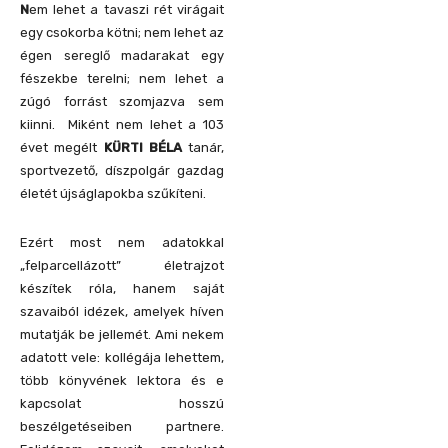
N
em lehet a tavaszi rét virágait
egy csokorba kötni; nem lehet az
égen sereglő madarakat egy
fészekbe terelni; nem lehet a
zúgó forrást szomjazva sem
kiinni. Miként nem lehet a 103
évet megélt
KÜRTI BÉLA
tanár,
sportvezető, díszpolgár gazdag
életét újságlapokba szűkíteni.
Ezért most nem adatokkal
„felparcellázott” életrajzot
készítek róla, hanem saját
szavaiból idézek, amelyek híven
mutatják be jellemét. Ami nekem
adatott vele: kollégája lehettem,
több könyvének lektora és e
kapcsolat hosszú
beszélgetéseiben partnere.