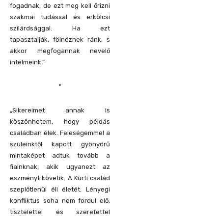
fogadnak, de ezt meg kell őrizni
szakmai tudással és erkölcsi
szilárdsággal. Ha ezt
tapasztalják, fölnéznek ránk, s
akkor megfogannak nevelő
intelmeink.”
*
„Sikereimet annak is
köszönhetem, hogy példás
családban élek. Feleségemmel a
szüleinktől kapott gyönyörű
mintaképet adtuk tovább a
fiainknak, akik ugyanezt az
eszményt követik. A Kürti család
szeplőtlenül éli életét. Lényegi
konfliktus soha nem fordul elő,
tisztelettel és szeretettel