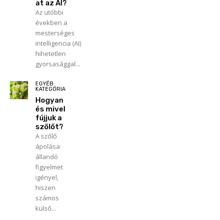
at az AI?
Az utóbbi
években a
mesterséges
intelligencia (AI)
hihetetlen
gyorsasággal...
EGYÉB
KATEGÓRIA
Hogyan
és mivel
fújjuk a
szőlőt?
A szőlő
ápolása
állandó
figyelmet
igényel,
hiszen
számos
külső...