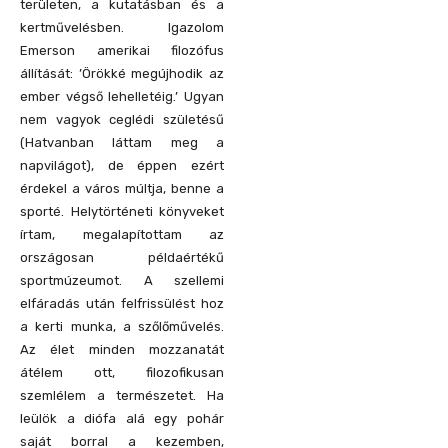
területen, a kutatásban és a
kertművelésben. Igazolom
Emerson amerikai filozófus
állítását: ’Örökké megújhodik az
ember végső lehelletéig.’ Ugyan
nem vagyok ceglédi születésű
(Hatvanban láttam meg a
napvilágot), de éppen ezért
érdekel a város múltja, benne a
sporté. Helytörténeti könyveket
írtam, megalapítottam az
országosan példaértékű
sportmúzeumot. A szellemi
elfáradás után felfrissülést hoz
a kerti munka, a szőlőművelés.
Az élet minden mozzanatát
átélem ott, filozofikusan
szemlélem a természetet. Ha
leülök a diófa alá egy pohár
saját borral a kezemben,