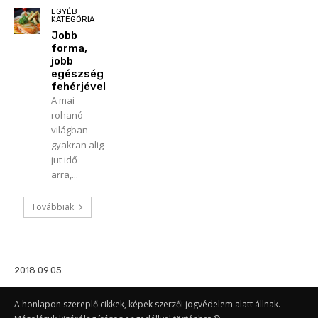
EGYÉB
KATEGÓRIA
Jobb
forma,
jobb
egészség
fehérjével
A mai
rohanó
világban
gyakran alig
jut idő
arra,...
Továbbiak
2018.09.05.
A honlapon szereplő cikkek, képek szerzői jogvédelem alatt állnak.