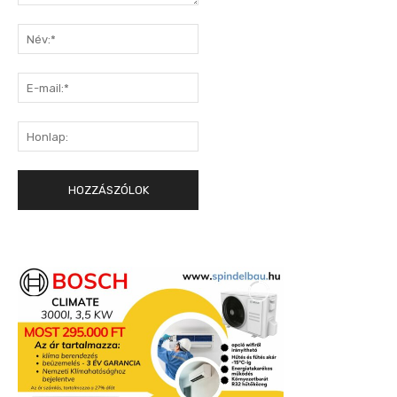
Hozzászólás:
Név:*
E-
mail:*
Honlap: