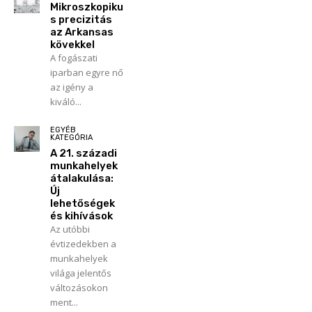
Mikroszkopiku
s precizitás
az Arkansas
kövekkel
A fogászati
iparban egyre nő
az igény a
kiváló...
EGYÉB
KATEGÓRIA
A 21. századi
munkahelyek
átalakulása:
Új
lehetőségek
és kihívások
Az utóbbi
évtizedekben a
munkahelyek
világa jelentős
változásokon
ment...