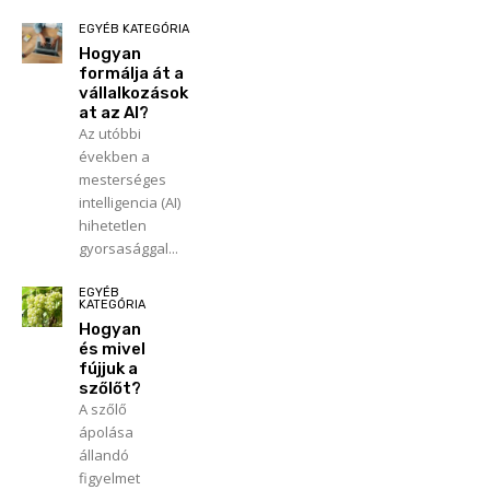
EGYÉB KATEGÓRIA
Hogyan
formálja át a
vállalkozások
at az AI?
Az utóbbi
években a
mesterséges
intelligencia (AI)
hihetetlen
gyorsasággal...
EGYÉB
KATEGÓRIA
Hogyan
és mivel
fújjuk a
szőlőt?
A szőlő
ápolása
állandó
figyelmet