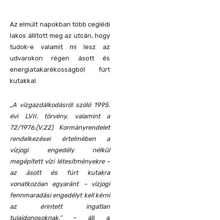
Az elmúlt napokban több ceglédi
lakos állított meg az utcán, hogy
tudok-e valamit mi lesz az
udvarokon régen ásott és
energiatakarékosságból fúrt
kutakkal.
„A vízgazdálkodásról szóló 1995.
évi LVII. törvény, valamint a
72/1976.(V.22) Kormányrendelet
rendelkezései értelmében a
vízjogi engedély nélkül
megépített vízi létesítményekre –
az ásott és fúrt kutakra
vonatkozóan egyaránt – vízjogi
fennmaradási engedélyt kell kérni
az érintett ingatlan
tulajdonosoknak.”
– áll a