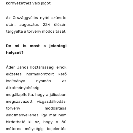
környezethez való jogot.
Az Országgyűlés nyári szünete
után, augusztus 22-i ülésén
tárgyalta a törvény módosítását.
De mi is most a jelenlegi
helyzet?
Áder János köztársasági elnök
előzetes normakontrollt kérő
indítványa nyomán az
Alkotmánybíróság
megállapította, hogy a júliusban
megszavazott vízgazdálkodási
törvény módosítása
alkotmányellenes. Így már nem
hirdethető ki az, hogy a 80
méteres mélységig bejelentés