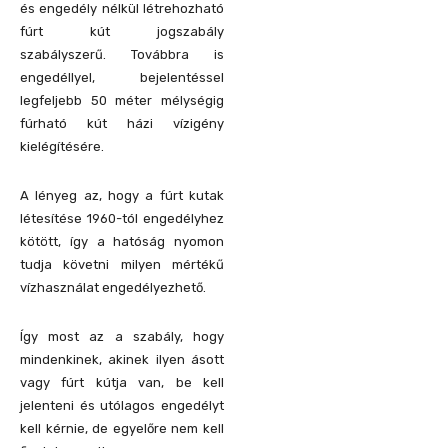
és engedély nélkül létrehozható
fúrt kút jogszabály
szabályszerű. Továbbra is
engedéllyel, bejelentéssel
legfeljebb 50 méter mélységig
fúrható kút házi vízigény
kielégítésére.
A lényeg az, hogy a fúrt kutak
létesítése 1960-tól engedélyhez
kötött, így a hatóság nyomon
tudja követni milyen mértékű
vízhasználat engedélyezhető.
Így most az a szabály, hogy
mindenkinek, akinek ilyen ásott
vagy fúrt kútja van, be kell
jelenteni és utólagos engedélyt
kell kérnie, de egyelőre nem kell