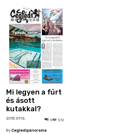
Mi legyen a fúrt
és ásott
kutakkal?
2018.09.16.
0
512
By
Cegledipanorama