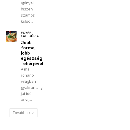
igényel,
hiszen
számos
külső...
EGYÉB
KATEGÓRIA
Jobb
forma,
jobb
egészség
fehérjével
A mai
rohanó
világban
gyakran alig
jut idő
arra,...
Továbbiak