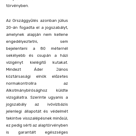
törvényben.
Az Országgyűlés azonban július
20-án fogadta el a jogszabályt,
amelynek alapján nem kellene
engedélyeztetni, sem
bejelenteni a 80 méternél
sekélyebb és csupán a házi
vízigényt kielégítő kutakat.
Mindezt Áder János
köztársasági elnök előzetes
normakontrollra az
Alkotmánybírósághoz küldte
vizsgálatra. Szerinte ugyanis a
jogszabály az ivóvízbázis
jelenlegi állapotát és védelmét
tekintve visszalépésnek minősül,
ez pedig sérti az alaptörvényben
is garantált egészséges