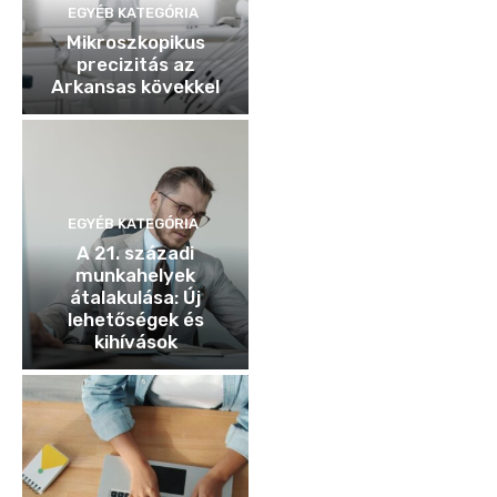
EGYÉB KATEGÓRIA
Mikroszkopikus
precizitás az
Arkansas kövekkel
EGYÉB KATEGÓRIA
A 21. századi
munkahelyek
átalakulása: Új
lehetőségek és
kihívások