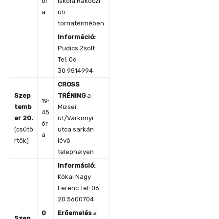
ór
iskola Rákóczi
a
úti
tornatermében
Információ:
Pudics Zsolt
Tel: 06
30 9514994
CROSS
Szep
TRÉNING
a
19:
temb
Mizsei
45
er 20.
út/Várkonyi
ór
(csütö
utca sarkán
a
rtök)
lévő
telephelyen
Információ:
Kókai Nagy
Ferenc Tel: 06
20 5600704
0
Erőemelés
a
Szep