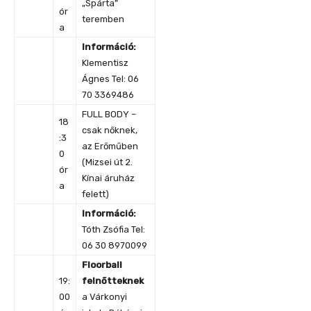
„Spárta”
ór
teremben
a
Információ:
Klementisz
Ágnes Tel: 06
70 3369486
FULL BODY –
18
csak nőknek,
:3
az Erőműben
0
(Mizsei út 2.
ór
Kínai áruház
a
felett)
Információ:
Tóth Zsófia Tel:
06 30 8970099
Floorball
19:
felnőtteknek
00
a Várkonyi