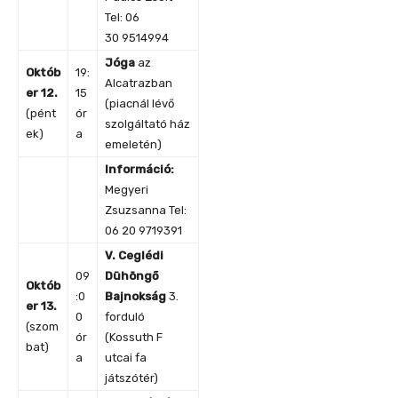
Tel: 06
30 9514994
Jóga
az
Októb
19:
Alcatrazban
er 12.
15
(piacnál lévő
(pént
ór
szolgáltató ház
ek)
a
emeletén)
Információ:
Megyeri
Zsuzsanna Tel:
06 20 9719391
V. Ceglédi
09
Dühöngő
Októb
:0
Bajnokság
3.
er 13.
0
forduló
(szom
ór
(Kossuth F
bat)
a
utcai fa
játszótér)