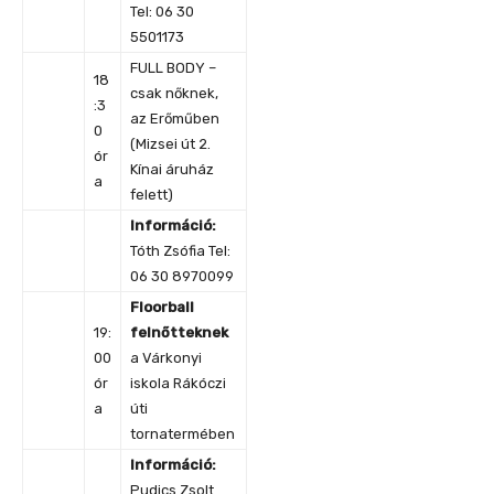
Tel: 06 30
5501173
FULL BODY –
18
csak nőknek,
:3
az Erőműben
0
(Mizsei út 2.
ór
Kínai áruház
a
felett)
Információ:
Tóth Zsófia Tel:
06 30 8970099
Floorball
19:
felnőtteknek
00
a Várkonyi
ór
iskola Rákóczi
a
úti
tornatermében
Információ:
Pudics Zsolt