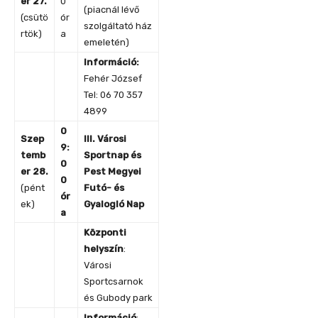
er 27.
0
(piacnál lévő
(csütö
ór
szolgáltató ház
rtök)
a
emeletén)
Információ:
Fehér József
Tel: 06 70 357
4899
0
Szep
III. Városi
9:
temb
Sportnap és
0
er 28.
Pest Megyei
0
(pént
Futó- és
ór
ek)
Gyalogló Nap
a
Központi
helyszín
:
Városi
Sportcsarnok
és Gubody park
Információ
: