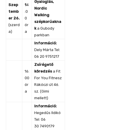
Gyaloglás,
Szep
1
4
Nordic
temb
:0
Walking
er 26.
0
szépkorúakna
(szerd
ór
k
a Gubody
a)
a
parkban
Információ:
Dely Márta Tel:
06 20 9751217
Zsírégető
16:
köredzés
a Fit
00
For You Fitnesz
ór
Rákóczi út 46.
a
sz. (Gimi
mellett)
Információ:
Hegedűs Ildikó
Tel: 06
30 7490179