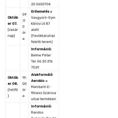
20 5600704
Erőemelés
a
09
Októb
Vasgyúró-Gym
:0
er 07.
Kőrösi út 87
0
(vasár
alatt
ór
nap)
(Festékáruház
a
feletti terem)
Információ:
Belme Péter
Tel: 06 20 216
7529
Alakformáló
Októb
19:
Aerobic
a
er 08
.
00
Mandarin E-
(hétfő
ór
fitness Szárcsa
)
a
utcai termében
Információ:
Randos