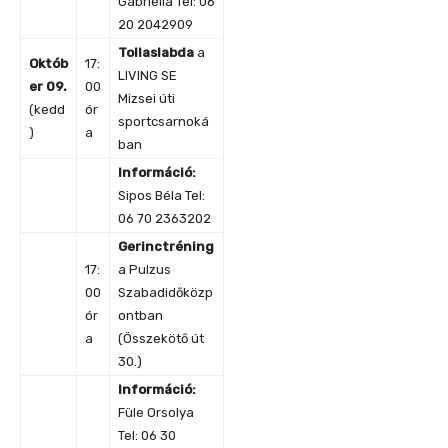
Gabriella Tel: 06
20 2042909
Tollaslabda
a
Októb
17:
LIVING SE
er 09.
00
Mizsei úti
(kedd
ór
sportcsarnoká
)
a
ban
Információ:
Sipos Béla Tel:
06 70 2363202
Gerinctréning
17:
a Pulzus
00
Szabadidőközp
ór
ontban
a
(Összekötő út
30.)
Információ:
Füle Orsolya
Tel: 06 30