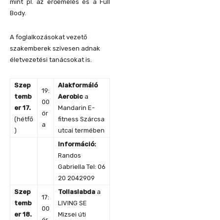
mint pl. az erőemelés és a Full
Body.
A foglalkozásokat vezető
szakemberek szívesen adnak
életvezetési tanácsokat is.
Szep
Alakformáló
19:
temb
Aerobic
a
00
er 17
.
Mandarin E-
ór
(hétfő
fitness Szárcsa
a
)
utcai termében
Információ:
Randos
Gabriella Tel: 06
20 2042909
Szep
Tollaslabda
a
17:
temb
LIVING SE
00
er 18.
Mizsei úti
ór