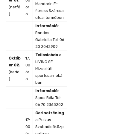
er 01.
00
Mandarin E-
(hétfő
ór
fitness Szárcsa
)
a
utcai termében
Információ:
Randos
Gabriella Tel: 06
20 2042909
Tollaslabda
a
Októb
17:
LIVING SE
er 02.
00
Mizsei úti
(kedd
ór
sportcsarnoká
)
a
ban
Információ:
Sipos Béla Tel:
06 70 2363202
Gerinctréning
17:
a Pulzus
00
Szabadidőközp
ór
ontban