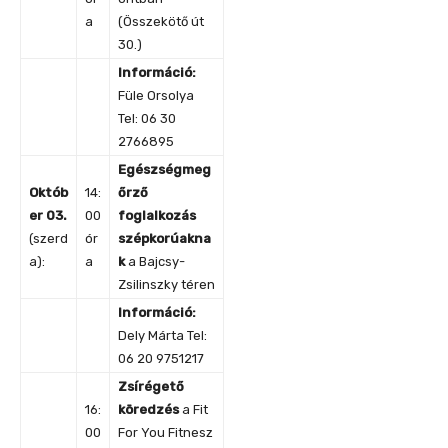
a
(Összekötő út
30.)
Információ:
Füle Orsolya
Tel: 06 30
2766895
Egészségmeg
Októb
14:
őrző
er 03.
00
foglalkozás
(szerd
ór
szépkorúakna
a):
a
k
a Bajcsy-
Zsilinszky téren
Információ:
Dely Márta Tel:
06 20 9751217
Zsírégető
16:
köredzés
a Fit
00
For You Fitnesz