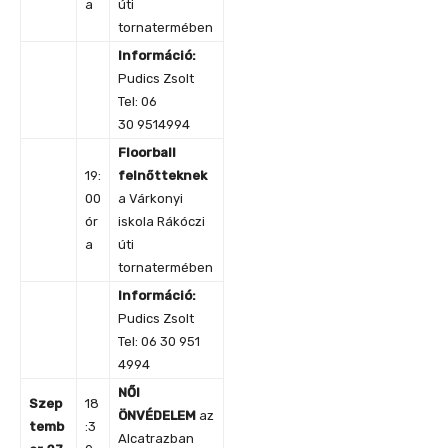
a
úti
tornatermében
Információ:
Pudics Zsolt
Tel: 06
30 9514994
Floorball
19:
felnőtteknek
00
a Várkonyi
ór
iskola Rákóczi
a
úti
tornatermében
Információ:
Pudics Zsolt
Tel: 06 30 951
4994
NŐI
Szep
18
ÖNVÉDELEM
az
temb
:3
Alcatrazban