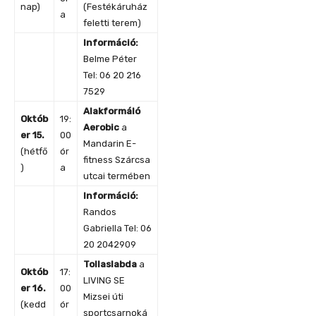
nap)
(Festékáruház
a
feletti terem)
Információ:
Belme Péter
Tel: 06 20 216
7529
Alakformáló
Októb
19:
Aerobic
a
er 15.
00
Mandarin E-
(hétfő
ór
fitness Szárcsa
)
a
utcai termében
Információ:
Randos
Gabriella Tel: 06
20 2042909
Tollaslabda
a
Októb
17:
LIVING SE
er 16.
00
Mizsei úti
(kedd
ór
sportcsarnoká