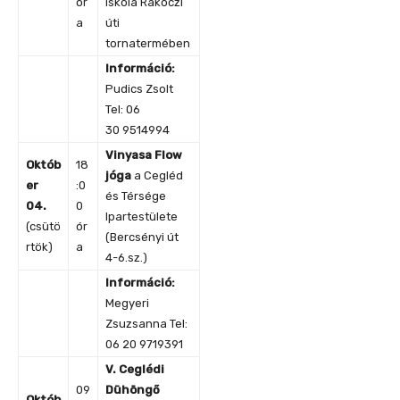
ór
iskola Rákóczi
a
úti
tornatermében
Információ:
Pudics Zsolt
Tel: 06
30 9514994
Vinyasa Flow
Októb
18
jóga
a Cegléd
er
:0
és Térsége
04.
0
Ipartestülete
(csütö
ór
(Bercsényi út
rtök)
a
4-6.sz.)
Információ:
Megyeri
Zsuzsanna Tel:
06 20 9719391
V. Ceglédi
09
Dühöngő
Októb