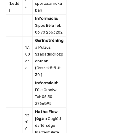
(kedd
sportcsarnoká
a
)
ban
Információ:
Sipos Béla Tel:
06 70 2363202
Gerinctréning
17:
a Pulzus
00
Szabadidőközp
ór
ontban
a
(Összekötő út
30.)
Információ:
Füle Orsolya
Tel: 06 30
2766895
Hatha Flow
18
jóga
a Cegléd
:0
és Térsége
0
Ipartestülete