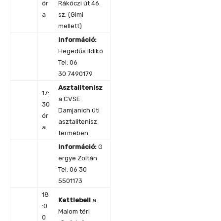
ór
Rákóczi út 46.
a
sz. (Gimi
mellett)
Információ:
Hegedűs Ildikó
Tel: 06
30 7490179
Asztalitenisz
17:
a CVSE
30
Damjanich úti
ór
asztalitenisz
a
termében
Információ
:
G
ergye Zoltán
Tel: 06 30
5501173
18
Kettlebell
a
:0
Malom téri
0