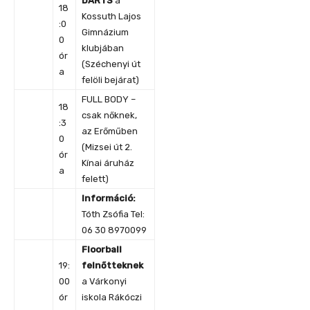
DARTS
a
18
Kossuth Lajos
:0
Gimnázium
0
klubjában
ór
(Széchenyi út
a
felöli bejárat)
FULL BODY –
18
csak nőknek,
:3
az Erőműben
0
(Mizsei út 2.
ór
Kínai áruház
a
felett)
Információ:
Tóth Zsófia Tel:
06 30 8970099
Floorball
19:
felnőtteknek
00
a Várkonyi
ór
iskola Rákóczi