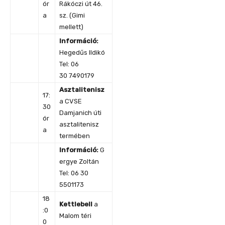
ór
Rákóczi út 46.
a
sz. (Gimi
mellett)
Információ:
Hegedűs Ildikó
Tel: 06
30 7490179
Asztalitenisz
17:
a CVSE
30
Damjanich úti
ór
asztalitenisz
a
termében
Információ
:
G
ergye Zoltán
Tel: 06 30
5501173
18
Kettlebell
a
:0
Malom téri
0