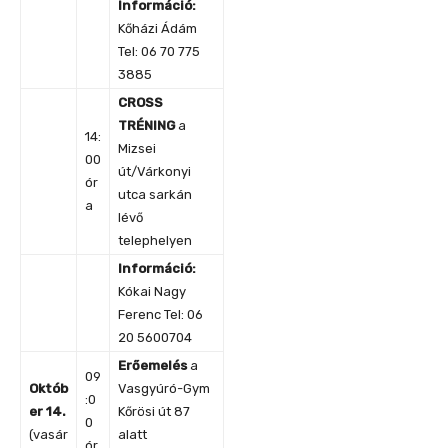
Információ:
Kőházi Ádám
Tel: 06 70 775
3885
CROSS
TRÉNING
a
14:
Mizsei
00
út/Várkonyi
ór
utca sarkán
a
lévő
telephelyen
Információ:
Kókai Nagy
Ferenc Tel: 06
20 5600704
Erőemelés
a
09
Októb
Vasgyúró-Gym
:0
er 14.
Kőrösi út 87
0
(vasár
alatt
ór