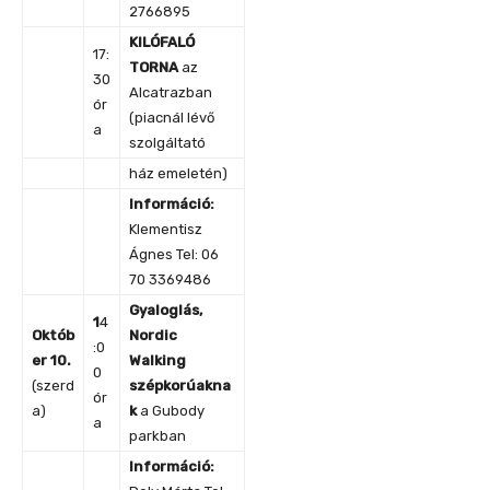
2766895
KILÓFALÓ
17:
TORNA
az
30
Alcatrazban
ór
(piacnál lévő
a
szolgáltató
ház emeletén)
Információ:
Klementisz
Ágnes Tel: 06
70 3369486
Gyaloglás,
1
4
Októb
Nordic
:0
er 10.
Walking
0
(szerd
szépkorúakna
ór
a)
k
a Gubody
a
parkban
Információ: