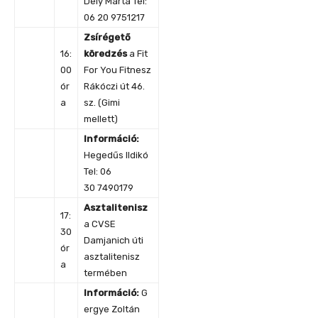
Dely Márta Tel:
06 20 9751217
Zsírégető
16:
köredzés
a Fit
00
For You Fitnesz
ór
Rákóczi út 46.
a
sz. (Gimi
mellett)
Információ:
Hegedűs Ildikó
Tel: 06
30 7490179
Asztalitenisz
17:
a CVSE
30
Damjanich úti
ór
asztalitenisz
a
termében
Információ
:
G
ergye Zoltán