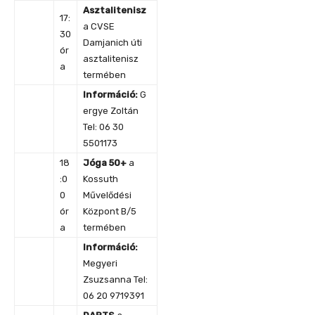
Asztalitenisz
17:
a CVSE
30
Damjanich úti
ór
asztalitenisz
a
termében
Információ
:
G
ergye Zoltán
Tel: 06 30
5501173
18
Jóga 50+
a
:0
Kossuth
0
Művelődési
ór
Központ B/5
a
termében
Információ:
Megyeri
Zsuzsanna Tel:
06 20 9719391