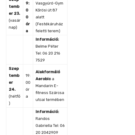
9:
Vasgyúró-Gym
temb
0
Kőrösi út 87
er 23.
0
alatt
(vasár
ór
(Festékáruház
nap)
a
feletti terem)
Információ:
Belme Péter
Tel: 06 20 216
7529
Szep
Alakformáló
temb
19:
Aerobic
a
er
00
Mandarin E-
24
.
ór
fitness Szárcsa
(hétfő
a
utcai termében
)
Információ:
Randos
Gabriella Tel: 06
20 2042909