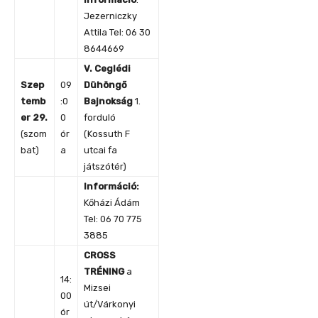
Jezerniczky
Attila Tel: 06 30
8644669
V. Ceglédi
Szep
09
Dühöngő
temb
:0
Bajnokság
1.
er 29.
0
forduló
(szom
ór
(Kossuth F
bat)
a
utcai fa
játszótér)
Információ:
Kőházi Ádám
Tel: 06 70 775
3885
CROSS
TRÉNING
a
14:
Mizsei
00
út/Várkonyi
ór