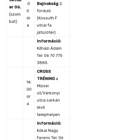
:0
Bajnokság
2.
er 06.
0
forduló
(szom
ór
(Kossuth F
bat)
a
utcai fa
játszótér)
Információ:
Kőházi Ádám
Tel: 06 70 775
3885
CROSS
TRÉNING
a
14:
Mizsei
00
út/Várkonyi
ór
utca sarkán
a
lévő
telephelyen
Információ:
Kókai Nagy
Ferenc Tel: 06