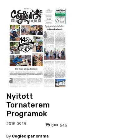
Nyitott
Tornaterem
Programok
2018.09.18.
0
546
By
Cegledipanorama