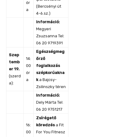
ór
(Bercsényi út
a
4-6.sz.)
Információ:
Megyeri
Zsuzsanna Tel:
06 20 9719391
Egészségmeg
Szep
14:
őrző
temb
00
foglalkozás
er 19.
ór
szépkorúakna
(szerd
a
k
a Bajcsy-
a):
Zsilinszky téren
Információ:
Dely Márta Tel:
06 20 9751217
Zsírégető
16:
köredzés
a Fit
00
For You Fitnesz