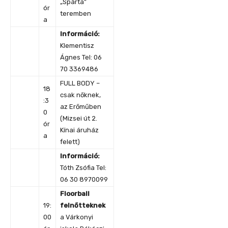
„Spárta”
ór
teremben
a
Információ:
Klementisz
Ágnes Tel: 06
70 3369486
FULL BODY –
18
csak nőknek,
:3
az Erőműben
0
(Mizsei út 2.
ór
Kínai áruház
a
felett)
Információ:
Tóth Zsófia Tel:
06 30 8970099
Floorball
19:
felnőtteknek
00
a Várkonyi