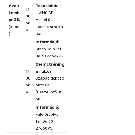
Szep
Tollaslabda
a
17:
temb
LIVING SE
00
er 25.
Mizsei úti
ór
(kedd
sportcsarnoká
a
)
ban
Információ:
Sipos Béla Tel:
06 70 2363202
Gerinctréning
17:
a Pulzus
00
Szabadidőközp
ór
ontban
a
(Összekötő út
30.)
Információ:
Füle Orsolya
Tel: 06 30
2766895