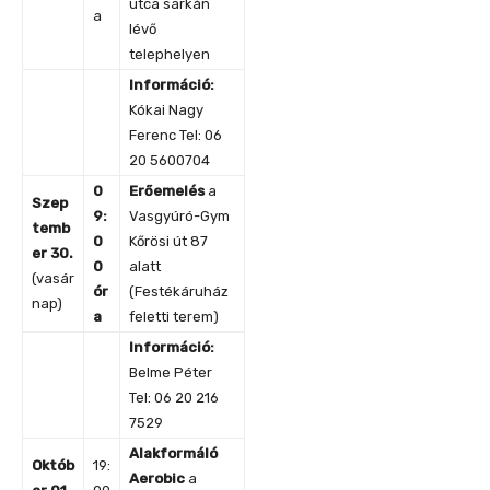
utca sarkán
a
lévő
telephelyen
Információ:
Kókai Nagy
Ferenc Tel: 06
20 5600704
0
Erőemelés
a
Szep
9:
Vasgyúró-Gym
temb
0
Kőrösi út 87
er 30.
0
alatt
(vasár
ór
(Festékáruház
nap)
a
feletti terem)
Információ:
Belme Péter
Tel: 06 20 216
7529
Alakformáló
Októb
19:
Aerobic
a