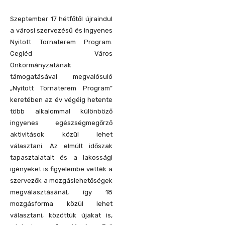
Szeptember 17 hétfőtől újraindul
a városi szervezésű és ingyenes
Nyitott Tornaterem Program.
Cegléd Város
Önkormányzatának
támogatásával megvalósuló
„Nyitott Tornaterem Program”
keretében az év végéig hetente
több alkalommal különböző
ingyenes egészségmegőrző
aktivitások közül lehet
választani. Az elmúlt időszak
tapasztalatait és a lakossági
igényeket is figyelembe vették a
szervezők a mozgáslehetőségek
megválasztásánál, így 18
mozgásforma közül lehet
választani, közöttük újakat is,