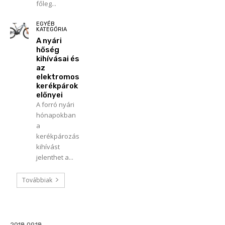
főleg...
EGYÉB
KATEGÓRIA
A nyári
hőség
kihívásai és
az
elektromos
kerékpárok
előnyei
A forró nyári
hónapokban
a
kerékpározás
kihívást
jelenthet a...
Továbbiak
2018.09.18.