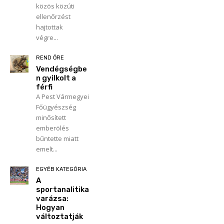
közös közúti
ellenőrzést
hajtottak
végre...
REND ŐRE
Vendégségbe
n gyilkolt a
férfi
A Pest Vármegyei
Főügyészség
minősített
emberölés
bűntette miatt
emelt...
EGYÉB KATEGÓRIA
A
sportanalitika
varázsa:
Hogyan
változtatják