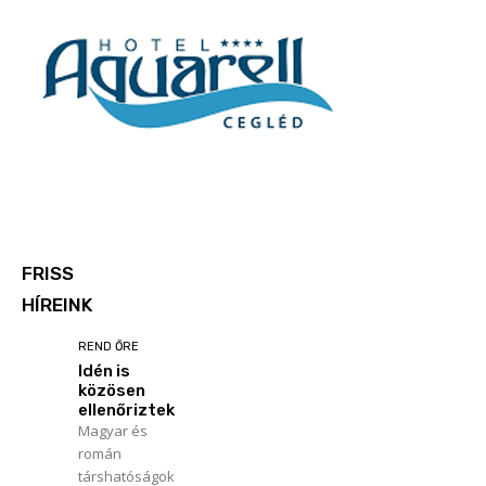
FRISS
HÍREINK
REND ŐRE
Idén is
közösen
ellenőriztek
Magyar és
román
társhatóságok