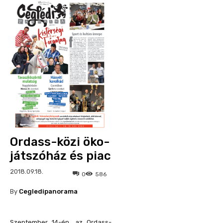
Ordass-közi öko-
játszóház és piac
2018.09.18.
0
586
By
Cegledipanorama
Szeptember 14-én, az Ordass-