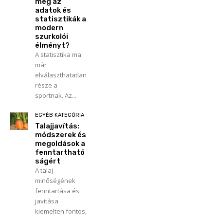
meg az
adatok és
statisztikák a
modern
szurkolói
élményt?
A statisztika ma
már
elválaszthatatlan
része a
sportnak. Az...
EGYÉB KATEGÓRIA
Talajjavítás:
módszerek és
megoldások a
fenntartható
ságért
A talaj
minőségének
fenntartása és
javítása
kiemelten fontos,