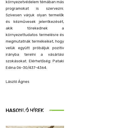
környezetvédelem témában más
programokat is szervezni.
Szívesen várjuk olyan termelők
és kézművesek jelentkezését,
akik törekednek a
környezettudatos termelésre és
megmutatnák termékeiket, hogy
velük együtt próbáljuk pozitív
irányba terelni a vásárlási
szokásokat. Elérhetőség: Pataki
Edina 06-30/437-4364.
László Ágnes
REND ŐRE
HASONLÓ HÍREK
Idén is közösen
ellenőriztek