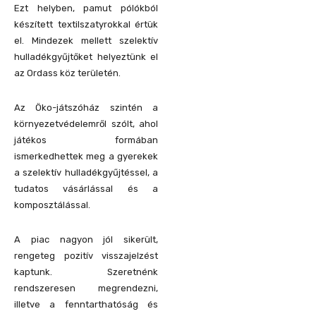
Ezt helyben, pamut pólókból
készített textilszatyrokkal értük
el. Mindezek mellett szelektív
hulladékgyűjtőket helyeztünk el
az Ordass köz területén.
Az Öko-játszóház szintén a
környezetvédelemről szólt, ahol
játékos formában
ismerkedhettek meg a gyerekek
a szelektív hulladékgyűjtéssel, a
tudatos vásárlással és a
komposztálással.
A piac nagyon jól sikerült,
rengeteg pozitív visszajelzést
kaptunk. Szeretnénk
rendszeresen megrendezni,
illetve a fenntarthatóság és