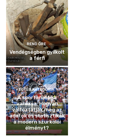
REND ŐRE
Vendégségben gyilkolt
a férfi
EGYÉB KATEGÓRIA
A sportanalitika
varázsa: Hogyan
változtatják meg az
adatok és statisztikák
a modern szurkolói
élményt?