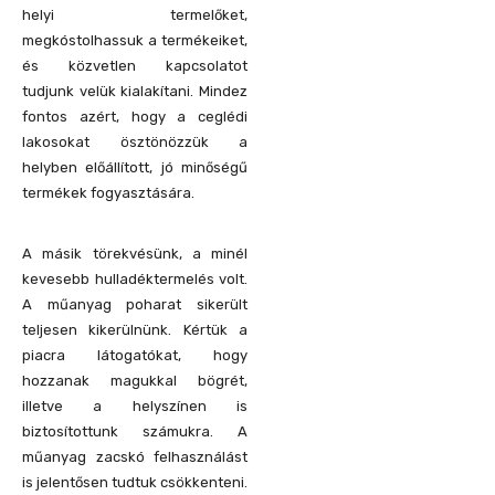
helyi termelőket,
megkóstolhassuk a termékeiket,
és közvetlen kapcsolatot
tudjunk velük kialakítani. Mindez
fontos azért, hogy a ceglédi
lakosokat ösztönözzük a
helyben előállított, jó minőségű
termékek fogyasztására.
A másik törekvésünk, a minél
kevesebb hulladéktermelés volt.
A műanyag poharat sikerült
teljesen kikerülnünk. Kértük a
piacra látogatókat, hogy
hozzanak magukkal bögrét,
illetve a helyszínen is
biztosítottunk számukra. A
műanyag zacskó felhasználást
is jelentősen tudtuk csökkenteni.