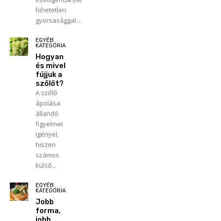
hihetetlen
gyorsasággal...
EGYÉB
KATEGÓRIA
Hogyan
és mivel
fújjuk a
szőlőt?
A szőlő
ápolása
állandó
figyelmet
igényel,
hiszen
számos
külső...
EGYÉB
KATEGÓRIA
Jobb
forma,
jobb