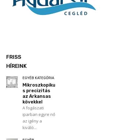
FRISS
HÍREINK
EGYÉB KATEGÓRIA
Mikroszkopiku
s precizitás
az Arkansas
kövekkel
A fogászati
iparban egyre nő
az igény a
kiváló...