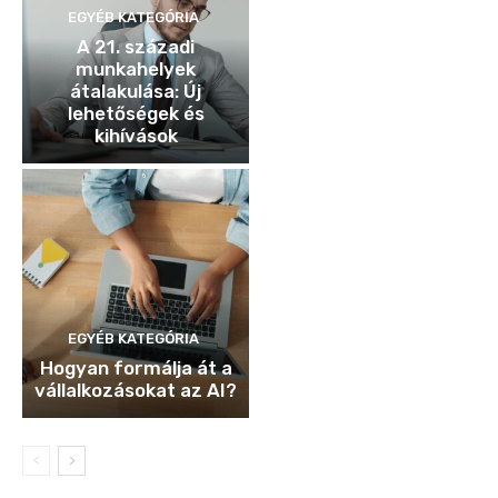
EGYÉB KATEGÓRIA
A 21. századi
munkahelyek
átalakulása: Új
lehetőségek és
kihívások
EGYÉB KATEGÓRIA
Hogyan formálja át a
vállalkozásokat az AI?