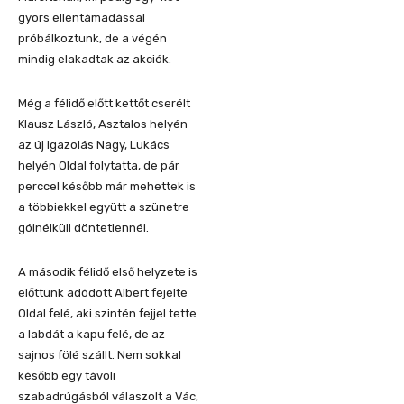
gyors ellentámadással
próbálkoztunk, de a végén
mindig elakadtak az akciók.
Még a félidő előtt kettőt cserélt
Klausz László, Asztalos helyén
az új igazolás Nagy, Lukács
helyén Oldal folytatta, de pár
perccel később már mehettek is
a többiekkel együtt a szünetre
gólnélküli döntetlennél.
A második félidő első helyzete is
előttünk adódott Albert fejelte
Oldal felé, aki szintén fejjel tette
a labdát a kapu felé, de az
sajnos fölé szállt. Nem sokkal
később egy távoli
szabadrúgásból válaszolt a Vác,