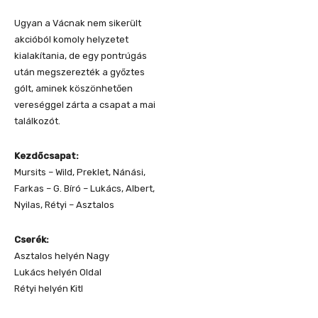
Ugyan a Vácnak nem sikerült
akcióból komoly helyzetet
kialakítania, de egy pontrúgás
után megszerezték a győztes
gólt, aminek köszönhetően
vereséggel zárta a csapat a mai
találkozót.
Kezdőcsapat:
Mursits – Wild, Preklet, Nánási,
Farkas – G. Bíró – Lukács, Albert,
Nyilas, Rétyi – Asztalos
Cserék:
Asztalos helyén Nagy
Lukács helyén Oldal
Rétyi helyén Kitl