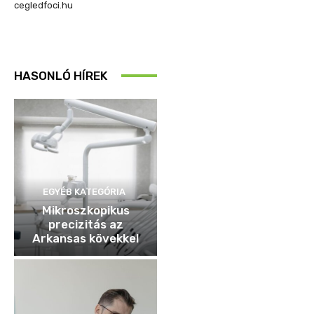
cegledfoci.hu
HASONLÓ HÍREK
EGYÉB KATEGÓRIA
Mikroszkopikus
precizitás az
Arkansas kövekkel