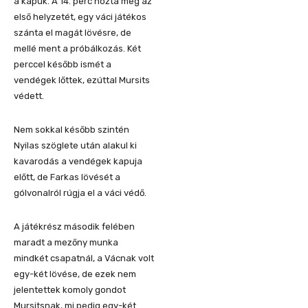
a kapuk. A 14. perc hozta meg az
első helyzetét, egy váci játékos
szánta el magát lövésre, de
mellé ment a próbálkozás. Két
perccel később ismét a
vendégek lőttek, ezúttal Mursits
védett.
Nem sokkal később szintén
Nyilas szöglete után alakul ki
kavarodás a vendégek kapuja
előtt, de Farkas lövését a
gólvonalról rúgja el a váci védő.
A játékrész második felében
maradt a mezőny munka
mindkét csapatnál, a Vácnak volt
egy-két lövése, de ezek nem
jelentettek komoly gondot
Mursitsnak, mi pedig egy-két