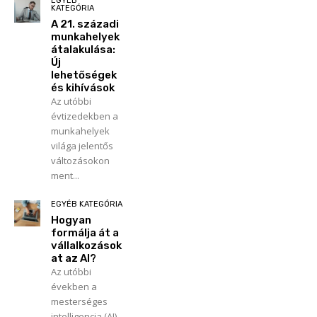
EGYÉB
KATEGÓRIA
A 21. századi
munkahelyek
átalakulása:
Új
lehetőségek
és kihívások
Az utóbbi
évtizedekben a
munkahelyek
világa jelentős
változásokon
ment...
EGYÉB KATEGÓRIA
Hogyan
formálja át a
vállalkozások
at az AI?
Az utóbbi
években a
mesterséges
intelligencia (AI)