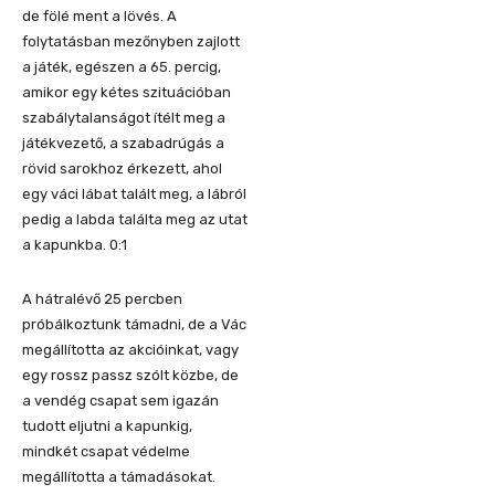
de fölé ment a lövés. A
folytatásban mezőnyben zajlott
a játék, egészen a 65. percig,
amikor egy kétes szituációban
szabálytalanságot ítélt meg a
játékvezető, a szabadrúgás a
rövid sarokhoz érkezett, ahol
egy váci lábat talált meg, a lábról
pedig a labda találta meg az utat
a kapunkba. 0:1
A hátralévő 25 percben
próbálkoztunk támadni, de a Vác
megállította az akcióinkat, vagy
egy rossz passz szólt közbe, de
a vendég csapat sem igazán
tudott eljutni a kapunkig,
mindkét csapat védelme
megállította a támadásokat.