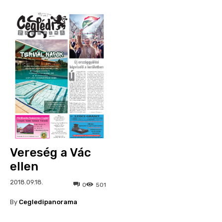
Vereség a Vác
ellen
2018.09.18.
0
501
By
Cegledipanorama