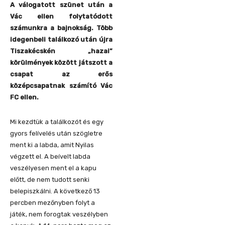
A válogatott szünet után a
Vác ellen folytatódott
számunkra a bajnokság. Több
idegenbeli találkozó után újra
Tiszakécskén „hazai”
körülmények között játszott a
csapat az erős
középcsapatnak számító Vác
FC ellen.
Mi kezdtük a találkozót és egy
gyors felívelés után szögletre
ment ki a labda, amit Nyilas
végzett el. A beívelt labda
veszélyesen ment el a kapu
előtt, de nem tudott senki
belepiszkálni. A következő 13
percben mezőnyben folyt a
játék, nem forogtak veszélyben