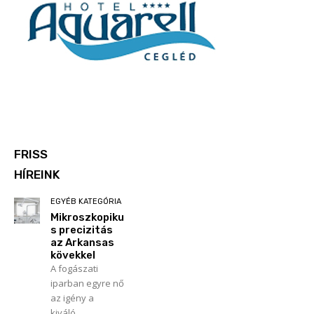
FRISS
HÍREINK
EGYÉB KATEGÓRIA
Mikroszkopiku
s precizitás
az Arkansas
kövekkel
A fogászati
iparban egyre nő
az igény a
kiváló...