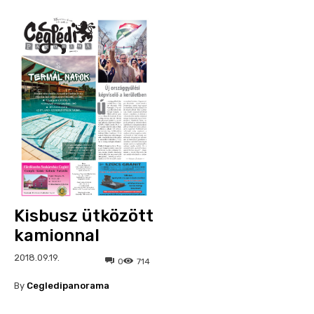
Kisbusz ütközött
kamionnal
2018.09.19.
0
714
By
Cegledipanorama