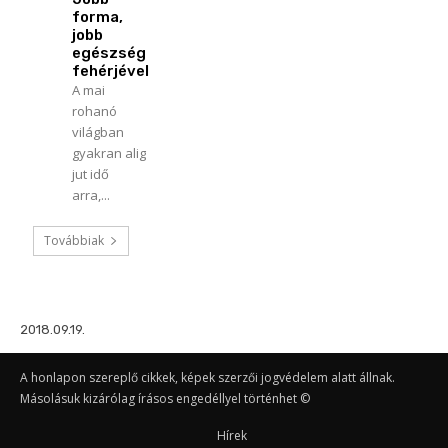
forma,
jobb
egészség
fehérjével
A mai
rohanó
világban
gyakran alig
jut idő
arra,...
Továbbiak
2018.09.19.
A honlapon szereplő cikkek, képek szerzői jogvédelem alatt állnak.
Másolásuk kizárólag írásos engedéllyel történhet ©
Hírek