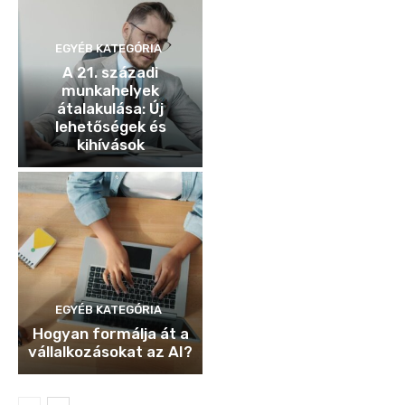
EGYÉB KATEGÓRIA
A 21. századi
munkahelyek
átalakulása: Új
lehetőségek és
kihívások
EGYÉB KATEGÓRIA
Hogyan formálja át a
vállalkozásokat az AI?