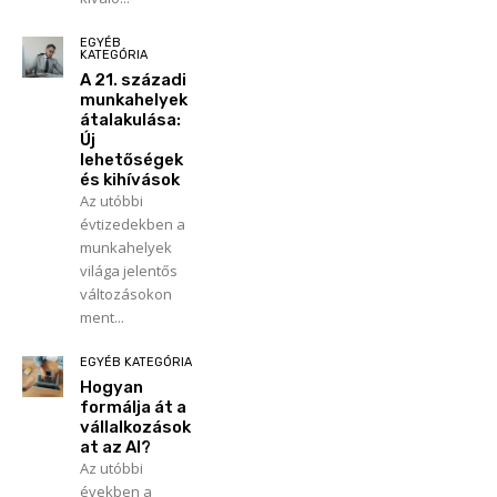
EGYÉB
KATEGÓRIA
A 21. századi
munkahelyek
átalakulása:
Új
lehetőségek
és kihívások
Az utóbbi
évtizedekben a
munkahelyek
világa jelentős
változásokon
ment...
EGYÉB KATEGÓRIA
Hogyan
formálja át a
vállalkozások
at az AI?
Az utóbbi
években a