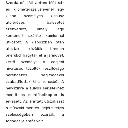
Szerda délelőtt a 4-es főút 64-
es kilométerszelvényénél egy
kilenc személyes kisbusz
utoléréses balesetet
szenvedett, amely egy
konténert szállító kamionnal
ütközött. A kisbuszban öten
utaztak, közülük hárman
önerőből hagyták el a járművet,
kettő személyt a ceglédi
hivatásos tűzoltók feszítővágó
berendezés segítségével
szabadítottak ki a roncsból. A
helyszínre a súlyos sérültekhez
mentő és mentőhelikopter is
érkezett. Az érintett útszakaszt
a műszaki mentés idejére teljes
szélességében lezárták, a
torlódás jelentős volt.