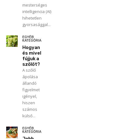
mesterséges
intelligencia (AI)
hihetetlen
gyorsasággal...
EGYÉB
KATEGÓRIA
Hogyan
és mivel
fújjuk a
szőlőt?
A szőlő
ápolása
állandó
figyelmet
igényel,
hiszen
számos
külső...
EGYÉB
KATEGÓRIA
Jobb