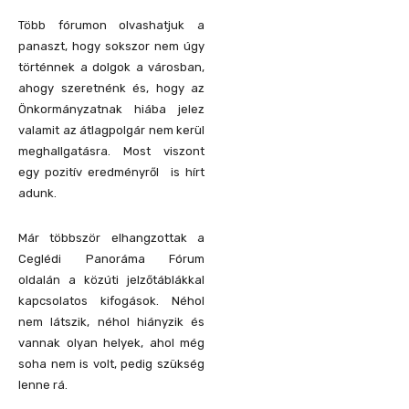
Több fórumon olvashatjuk a
panaszt, hogy sokszor nem úgy
történnek a dolgok a városban,
ahogy szeretnénk és, hogy az
Önkormányzatnak hiába jelez
valamit az átlagpolgár nem kerül
meghallgatásra. Most viszont
egy pozitív eredményről is hírt
adunk.
Már többször elhangzottak a
Ceglédi Panoráma Fórum
oldalán a közúti jelzőtáblákkal
kapcsolatos kifogások. Néhol
nem látszik, néhol hiányzik és
vannak olyan helyek, ahol még
soha nem is volt, pedig szükség
lenne rá.