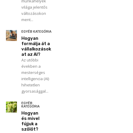
munkahelyek
világa jelentős
változásokon
ment...
EGYÉB KATEGÓRIA
Hogyan
formálja át a
vállalkozások
at az AI?
Az utóbbi
években a
mesterséges
intelligencia (AI)
hihetetlen
gyorsasággal...
EGYÉB
KATEGÓRIA
Hogyan
és mivel
fújjuk a
szőlőt?