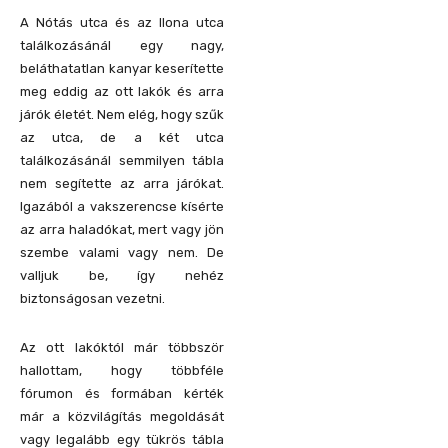
A Nótás utca és az Ilona utca
találkozásánál egy nagy,
beláthatatlan kanyar keserítette
meg eddig az ott lakók és arra
járók életét. Nem elég, hogy szűk
az utca, de a két utca
találkozásánál semmilyen tábla
nem segítette az arra járókat.
Igazából a vakszerencse kísérte
az arra haladókat, mert vagy jön
szembe valami vagy nem. De
valljuk be, így nehéz
biztonságosan vezetni.
Az ott lakóktól már többször
hallottam, hogy többféle
fórumon és formában kérték
már a közvilágítás megoldását
vagy legalább egy tükrös tábla