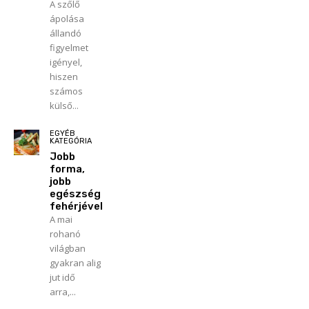
A szőlő
ápolása
állandó
figyelmet
igényel,
hiszen
számos
külső...
EGYÉB
KATEGÓRIA
Jobb
forma,
jobb
egészség
fehérjével
A mai
rohanó
világban
gyakran alig
jut idő
arra,...