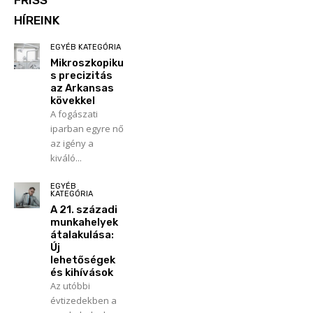
FRISS
HÍREINK
EGYÉB KATEGÓRIA
Mikroszkopiku
s precizitás
az Arkansas
kövekkel
A fogászati
iparban egyre nő
az igény a
kiváló...
EGYÉB
KATEGÓRIA
A 21. századi
munkahelyek
átalakulása:
Új
lehetőségek
és kihívások
Az utóbbi
évtizedekben a