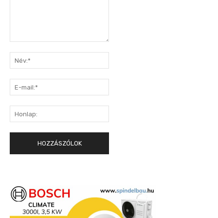
Hozzászólás:
Név:*
E-
mail:*
Honlap: