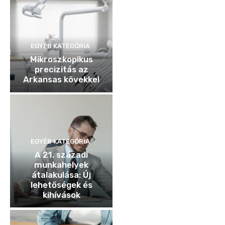
EGYÉB KATEGÓRIA
Mikroszkopikus
precizitás az
Arkansas kövekkel
EGYÉB KATEGÓRIA
A 21. századi
munkahelyek
átalakulása: Új
lehetőségek és
kihívások