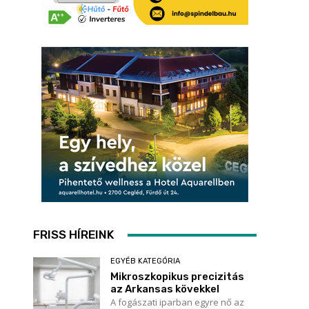
FRISS HÍREINK
EGYÉB KATEGÓRIA
Mikroszkopikus precizitás
az Arkansas kövekkel
A fogászati iparban egyre nő az