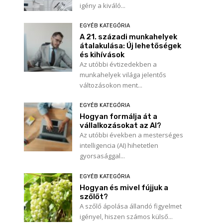
igény a kiváló...
EGYÉB KATEGÓRIA
A 21. századi munkahelyek
átalakulása: Új lehetőségek
és kihívások
Az utóbbi évtizedekben a
munkahelyek világa jelentős
változásokon ment...
EGYÉB KATEGÓRIA
Hogyan formálja át a
vállalkozásokat az AI?
Az utóbbi években a mesterséges
intelligencia (AI) hihetetlen
gyorsasággal...
EGYÉB KATEGÓRIA
Hogyan és mivel fújjuk a
szőlőt?
A szőlő ápolása állandó figyelmet
igényel, hiszen számos külső...