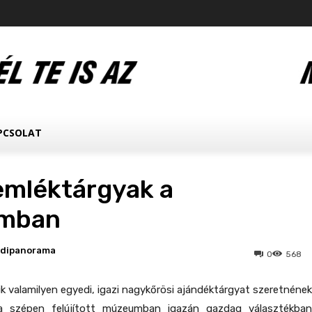
PCSOLAT
emléktárgyak a
mban
edipanorama
0
568
kik valamilyen egyedi, igazi nagykőrösi ajándéktárgyat szeretnének
 a szépen felújított múzeumban igazán gazdag választékban