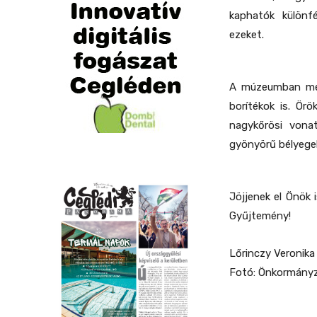
kaphatók különf
ezeket.
A múzeumban megv
borítékok is. Ör
nagykőrösi vona
gyönyörű bélyegek 
Jöjjenek el Önök 
Gyűjtemény!
Lőrinczy Veronika
Fotó: Önkormányz