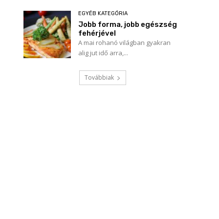
EGYÉB KATEGÓRIA
Jobb forma, jobb egészség
fehérjével
A mai rohanó világban gyakran
alig jut idő arra,...
Továbbiak
Név:*
E-
mail:*
Honlap: