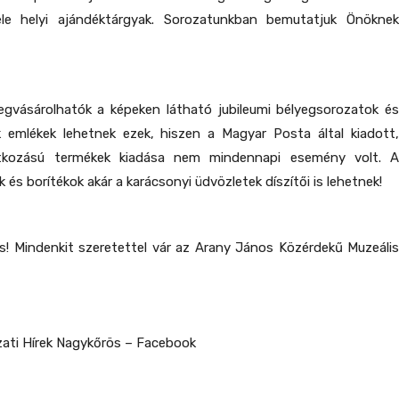
éle helyi ajándéktárgyak. Sorozatunkban bemutatjuk Önöknek
ásárolhatók a képeken látható jubileumi bélyegsorozatok és
ök emlékek lehetnek ezek, hiszen a Magyar Posta által kiadott,
tkozású termékek kiadása nem mindennapi esemény volt. A
és borítékok akár a karácsonyi üdvözletek díszítői is lehetnek!
is! Mindenkit szeretettel vár az Arany János Közérdekű Muzeális
ati Hírek Nagykőrös – Facebook