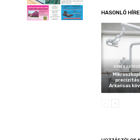
HASONLÓ HÍRE
EGYÉB KATEGÓ
Mikroszkop
precizitás
Arkansas köv