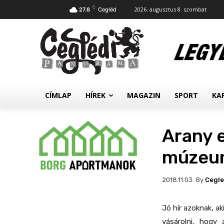
C
2026. augusztus 8. szombat
27.8
Cegléd
CÍMLAP
HÍREK
MAGAZIN
SPORT
KA
Arany 
múzeu
By
Cegl
2018.11.03.
Jó hír azoknak, a
vásárolni, hogy