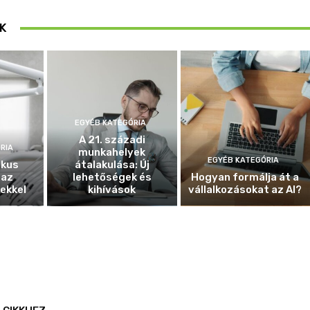
K
EGYÉB KATEGÓRIA
A 21. századi
RIA
munkahelyek
EGYÉB KATEGÓRIA
ikus
átalakulása: Új
 az
lehetőségek és
Hogyan formálja át a
ekkel
kihívások
vállalkozásokat az AI?