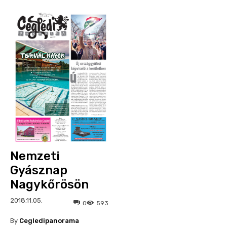
Nemzeti
Gyásznap
Nagykőrösön
2018.11.05.
0
593
By
Cegledipanorama