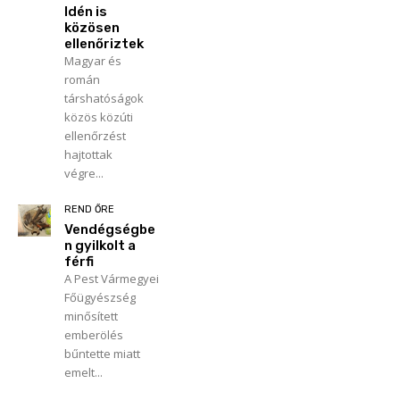
Idén is
közösen
ellenőriztek
Magyar és
román
társhatóságok
közös közúti
ellenőrzést
hajtottak
végre...
REND ŐRE
Vendégségbe
n gyilkolt a
férfi
A Pest Vármegyei
Főügyészség
minősített
emberölés
bűntette miatt
emelt...