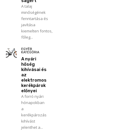
ságért
A talaj
minőségének
fenntartása és
javítása
kiemelten fontos,
főleg...
EGYÉB
KATEGÓRIA
A nyári
hőség
kihívásai és
az
elektromos
kerékpárok
előnyei
A forró nyári
hónapokban
a
kerékpározás
kihívást
jelenthet a...