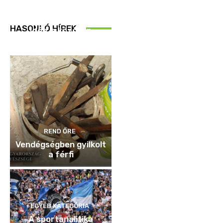
REND ŐRE
HASONLÓ HÍREK
Idén is közösen
ellenőriztek
REND ŐRE
Vendégségben gyilkolt
a férfi
EGYÉB KATEGÓRIA
A sportanalitika