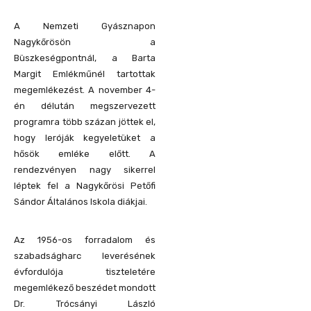
A Nemzeti Gyásznapon
Nagykőrösön a
Büszkeségpontnál, a Barta
Margit Emlékműnél tartottak
megemlékezést. A november 4-
én délután megszervezett
programra több százan jöttek el,
hogy leróják kegyeletüket a
hősök emléke előtt. A
rendezvényen nagy sikerrel
léptek fel a Nagykőrösi Petőfi
Sándor Általános Iskola diákjai.
Az 1956-os forradalom és
szabadságharc leverésének
évfordulója tiszteletére
megemlékező beszédet mondott
Dr. Trócsányi László