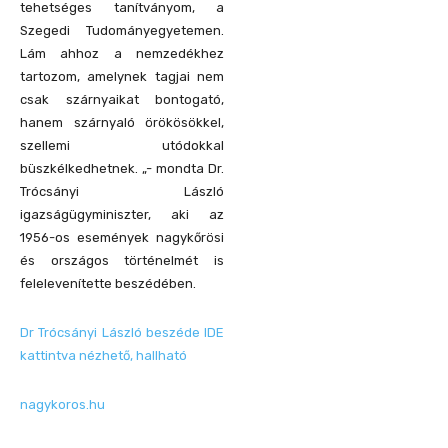
tehetséges tanítványom, a
Szegedi Tudományegyetemen.
Lám ahhoz a nemzedékhez
tartozom, amelynek tagjai nem
csak szárnyaikat bontogató,
hanem szárnyaló örökösökkel,
szellemi utódokkal
büszkélkedhetnek. „- mondta Dr.
Trócsányi László
igazságügyminiszter, aki az
1956-os események nagykőrösi
és országos történelmét is
felelevenítette beszédében.
Dr Trócsányi László beszéde IDE
kattintva nézhető, hallható
nagykoros.hu