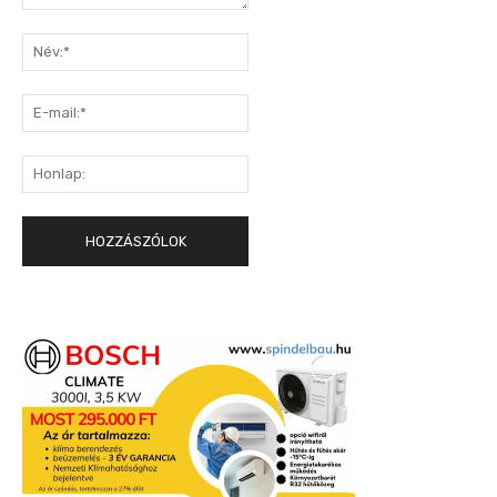
Hozzászólás:
Név:*
E-
mail:*
Honlap: