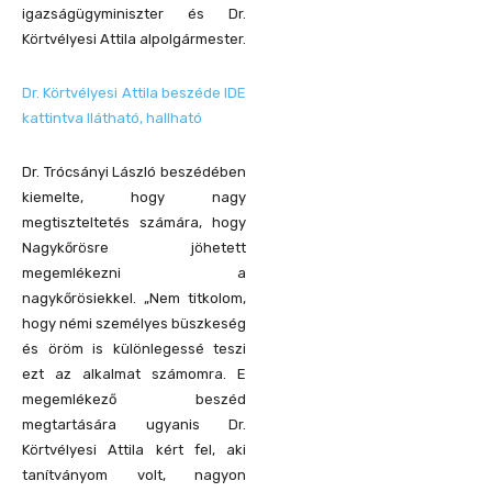
igazságügyminiszter és Dr.
Körtvélyesi Attila alpolgármester.
Dr. Körtvélyesi Attila beszéde IDE
kattintva llátható, hallható
Dr. Trócsányi László beszédében
kiemelte, hogy nagy
megtiszteltetés számára, hogy
Nagykőrösre jöhetett
megemlékezni a
nagykőrösiekkel. „Nem titkolom,
hogy némi személyes büszkeség
és öröm is különlegessé teszi
ezt az alkalmat számomra. E
megemlékező beszéd
megtartására ugyanis Dr.
Körtvélyesi Attila kért fel, aki
tanítványom volt, nagyon