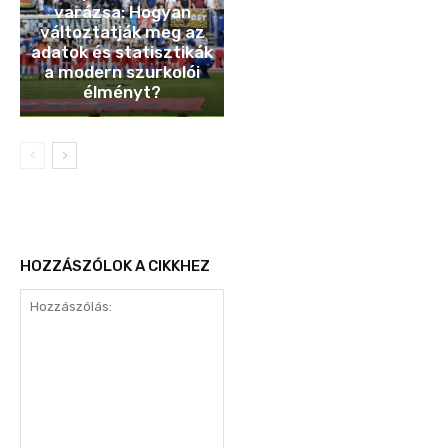
varázsa: Hogyan
változtatják meg az
adatok és statisztikák
a modern szurkolói
élményt?
HOZZÁSZÓLOK A CIKKHEZ