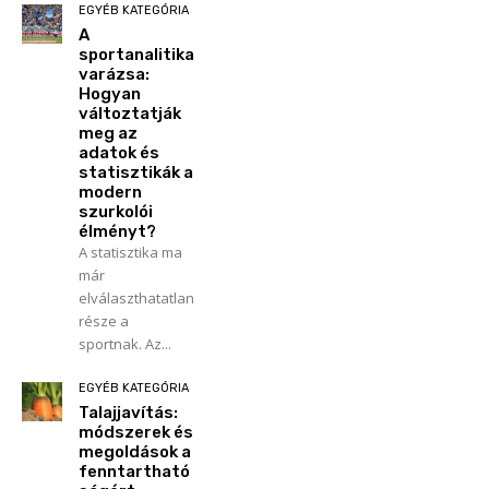
EGYÉB KATEGÓRIA
A
sportanalitika
varázsa:
Hogyan
változtatják
meg az
adatok és
statisztikák a
modern
szurkolói
élményt?
A statisztika ma
már
elválaszthatatlan
része a
sportnak. Az...
EGYÉB KATEGÓRIA
Talajjavítás:
módszerek és
megoldások a
fenntartható