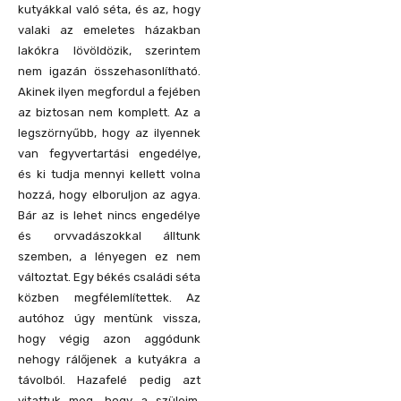
kutyákkal való séta, és az, hogy
valaki az emeletes házakban
lakókra lövöldözik, szerintem
nem igazán összehasonlítható.
Akinek ilyen megfordul a fejében
az biztosan nem komplett. Az a
legszörnyűbb, hogy az ilyennek
van fegyvertartási engedélye,
és ki tudja mennyi kellett volna
hozzá, hogy elboruljon az agya.
Bár az is lehet nincs engedélye
és orvvadászokkal álltunk
szemben, a lényegen ez nem
változtat. Egy békés családi séta
közben megfélemlítettek. Az
autóhoz úgy mentünk vissza,
hogy végig azon aggódunk
nehogy rálőjenek a kutyákra a
távolból. Hazafelé pedig azt
vitattuk meg, hogy a szüleim,