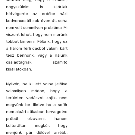
nagyszüleim is kijártak
hétvégente az erdőbe házi
kedvencestől sok éven át, soha
nem volt semmilyen probléma. Mi
viszont lehet, hogy nem merünk
többet kimenni. Félünk, hogy ez
a három férfi dacból valami kárt
tesz bennünk, vagy a nálunk
családtagnak számító
kisállatokban.
Nyilván, ha ki lett volna jelölve
valamilyen módon, hogy a
területen vadászat zajlik, nem
megyünk be. Illetve ha a sofőr
nem alpári stílusban fenyegetve
próbál elzavarni, hanem
kulturáltan megkér, hogy
menjünk pár dűlővel arrébb,