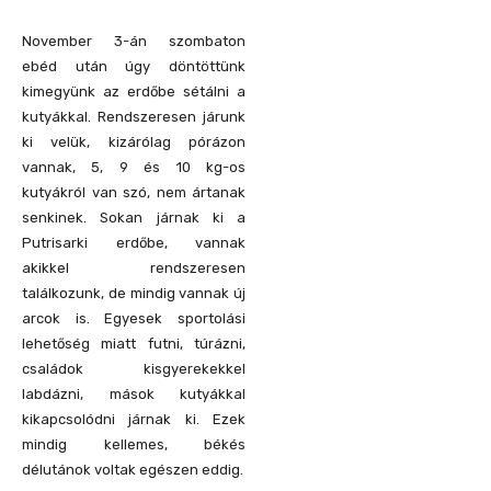
November 3-án szombaton
ebéd után úgy döntöttünk
kimegyünk az erdőbe sétálni a
kutyákkal. Rendszeresen járunk
ki velük, kizárólag pórázon
vannak, 5, 9 és 10 kg-os
kutyákról van szó, nem ártanak
senkinek. Sokan járnak ki a
Putrisarki erdőbe, vannak
akikkel rendszeresen
találkozunk, de mindig vannak új
arcok is. Egyesek sportolási
lehetőség miatt futni, túrázni,
családok kisgyerekekkel
labdázni, mások kutyákkal
kikapcsolódni járnak ki. Ezek
mindig kellemes, békés
délutánok voltak egészen eddig.