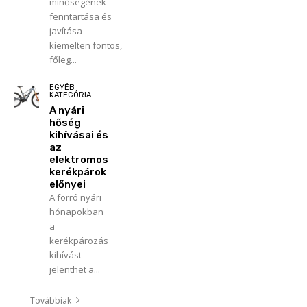
minőségének
fenntartása és
javítása
kiemelten fontos,
főleg...
EGYÉB
KATEGÓRIA
A nyári
hőség
kihívásai és
az
elektromos
kerékpárok
előnyei
A forró nyári
hónapokban
a
kerékpározás
kihívást
jelenthet a...
Továbbiak