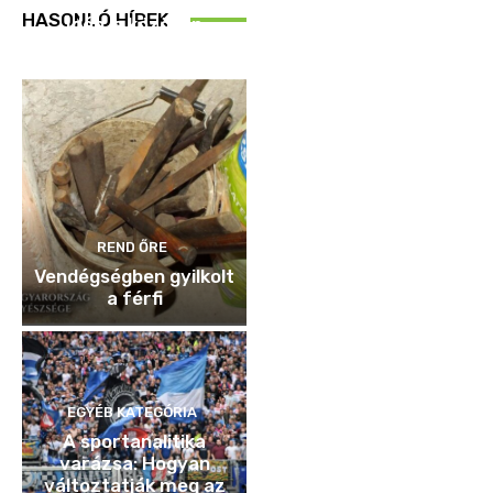
HASONLÓ HÍREK
Idén is közösen
ellenőriztek
REND ŐRE
Vendégségben gyilkolt
a férfi
EGYÉB KATEGÓRIA
A sportanalitika
varázsa: Hogyan
változtatják meg az