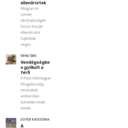
ellenőriztek
Magyar és
román
társhatóságok
közös közúti
ellenőrzést
hajtottak
végre...
REND ŐRE
Vendégségbe
n gyilkolt a
férfi
A Pest Vármegyei
Főügyészség
minősített
emberölés
bűntette miatt
emelt...
EGYÉB KATEGÓRIA
A