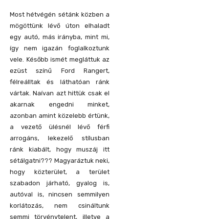
Most hétvégén sétánk közben a
mögöttünk lévő úton elhaladt
egy autó, más irányba, mint mi,
így nem igazán foglalkoztunk
vele. Később ismét megláttuk az
ezüst színű Ford Rangert,
félreálltak és láthatóan ránk
vártak. Naívan azt hittük csak el
akarnak engedni minket,
azonban amint közelebb értünk,
a vezető ülésnél lévő férfi
arrogáns, lekezelő stílusban
ránk kiabált, hogy muszáj itt
sétálgatni??? Magyaráztuk neki,
hogy közterület, a terület
szabadon járható, gyalog is,
autóval is, nincsen semmilyen
korlátozás, nem csináltunk
semmi törvénytelent, illetve a