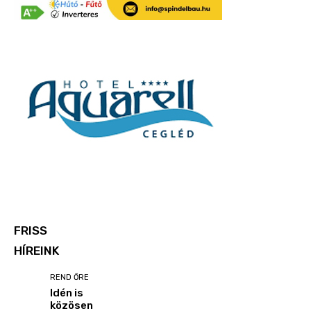
FRISS
HÍREINK
REND ŐRE
Idén is
közösen