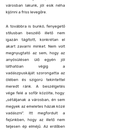
városban lakunk, jól esik néha
kijönni a friss levegőre.
A továbbra is bunkó, fenyegető
stílusban beszélő illető nem
igazán tágított, konkrétan el
akart zavarni minket. Nem volt
megnyugtató az sem, hogy az
anyósülésen ülő egyén jól
láthatóan végig a
vadászpuskáját szorongatta az
ölében és szigorú tekintettel
meredt ránk. A beszélgetés
vége felé a sofőr közölte, hogy:
„sétáljanak a városban, én sem
megyek az emeletes házak közé
vadászni”. Itt megfordult a
fejünkben, hogy az illető nem
teljesen ép elméjű. Az erdőben