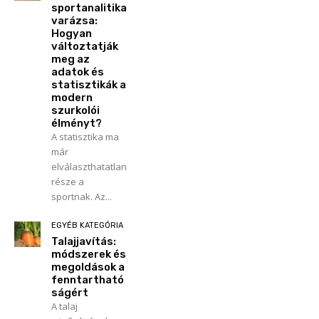
sportanalitika
varázsa:
Hogyan
változtatják
meg az
adatok és
statisztikák a
modern
szurkolói
élményt?
A statisztika ma
már
elválaszthatatlan
része a
sportnak. Az...
EGYÉB KATEGÓRIA
Talajjavítás:
módszerek és
megoldások a
fenntartható
ságért
A talaj