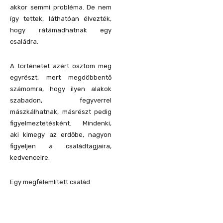
akkor semmi probléma. De nem
így tettek, láthatóan élvezték,
hogy rátámadhatnak egy
családra.
A történetet azért osztom meg
egyrészt, mert megdöbbentő
számomra, hogy ilyen alakok
szabadon, fegyverrel
mászkálhatnak, másrészt pedig
figyelmeztetésként. Mindenki,
aki kimegy az erdőbe, nagyon
figyeljen a családtagjaira,
kedvenceire.
Egy megfélemlített család
REND ŐRE