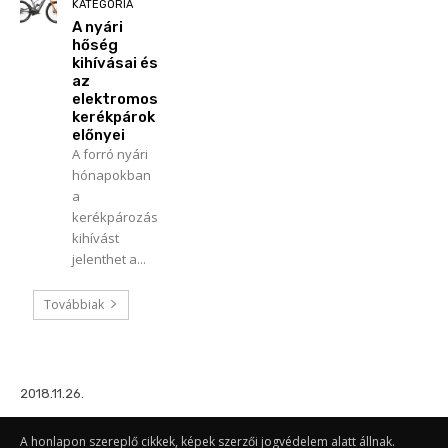
KATEGÓRIA
A nyári
hőség
kihívásai és
az
elektromos
kerékpárok
előnyei
A forró nyári
hónapokban
a
kerékpározás
kihívást
jelenthet a...
Továbbiak
2018.11.26.
A honlapon szereplő cikkek, képek szerzői jogvédelem alatt állnak.