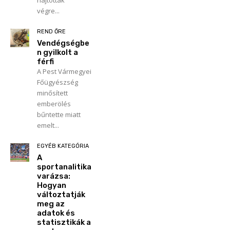
végre...
REND ŐRE
Vendégségbe
n gyilkolt a
férfi
A Pest Vármegyei
Főügyészség
minősített
emberölés
bűntette miatt
emelt...
EGYÉB KATEGÓRIA
A
sportanalitika
varázsa:
Hogyan
változtatják
meg az
adatok és
statisztikák a