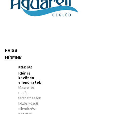
FRISS
HÍREINK
REND ŐRE
Idén is
közösen
ellenőriztek
Magyar és
román
társhatóságok
közös közúti
ellenőrzést
hajtottak