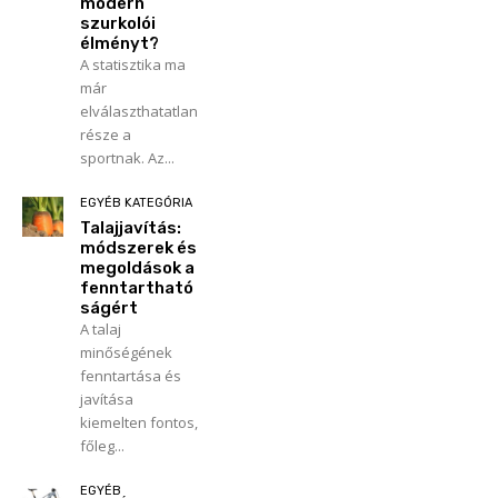
modern
szurkolói
élményt?
A statisztika ma
már
elválaszthatatlan
része a
sportnak. Az...
EGYÉB KATEGÓRIA
Talajjavítás:
módszerek és
megoldások a
fenntartható
ságért
A talaj
minőségének
fenntartása és
javítása
kiemelten fontos,
főleg...
EGYÉB