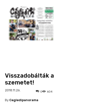
Visszadobálták a
szemetet!
2018.11.26.
0
604
By
Cegledipanorama