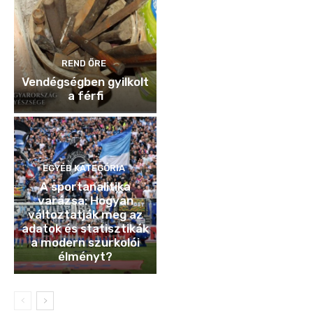
REND ŐRE
Vendégségben gyilkolt
a férfi
EGYÉB KATEGÓRIA
A sportanalitika
varázsa: Hogyan
változtatják meg az
adatok és statisztikák
a modern szurkolói
élményt?