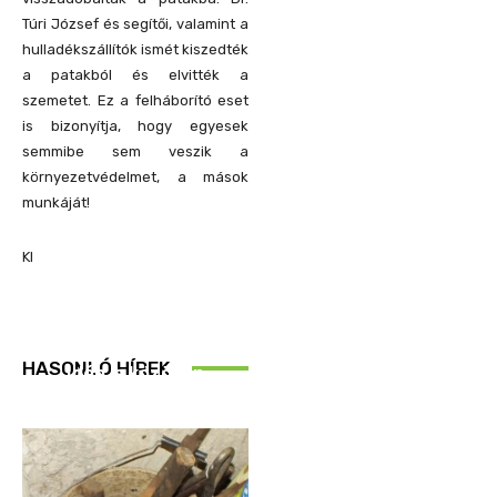
Túri József és segítői, valamint a
hulladékszállítók ismét kiszedték
a patakból és elvitték a
szemetet. Ez a felháborító eset
is bizonyítja, hogy egyesek
semmibe sem veszik a
környezetvédelmet, a mások
munkáját!
KI
REND ŐRE
HASONLÓ HÍREK
Idén is közösen
ellenőriztek