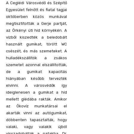
A Ceglédi Városvédő és Szépítő
Egyesület felnőtt és fiatal tagjai
októberben közös munkával
megtisztították a Gerje partját,
az Örkényi úti híd környékén. A
vízből kiszedték a beledobált
használt gumikat, törött WC
csészét, és más szemeteket. A
hulladékszállítók a zsákos
szemetet azonnal elszállították,
de a gumikat kapacitás
hiányában később tervezték
elvinni. A városvédők így
ideiglenesen a gumikat a híd
mellett glédába rakták. Amikor
az Ökovíz munkatársai el
akarták vinni az autógumikat,
döbbenten tapasztalták, hogy
valaki, vagy valakik újból
visszadobálták a patakba. Dr.