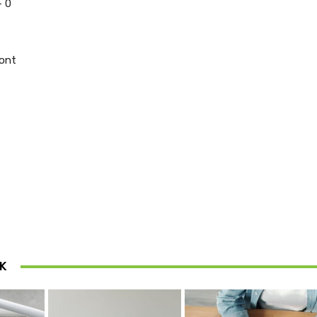
– 0
pont
t
K