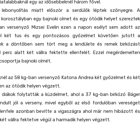
fiatalabbaknál egy az idősebbeknél három fővel.
lebonyolítás miatt először a serdülők léptek szőnyegre. A
 korosztályban egy bajnoki címet és egy ötödik helyet szereztek
n versenyző Mizsei Evelin ezen a napon esélyt sem adott az
ivel két tus és egy pontozásos győzelmet követően jutott a
nek a döntőben sem tört meg a lendülete és remek birkózást
perc alatt két vállra fektette ellenfelét. Ezzel megérdemelten
csoportja bajnoki címét.
knél az 58 kg-ban versenyző Katona Andrea két győzelmet és két
n az ötödik helyen végzett.
 diákok folytatták a küzdelmet, ahol a 37 kg-ban birkózó Báger
ndult jól a verseny, mivel egyből az első fordulóban vereséget
llenfele azonban bevitte a vigaszágra ahol már nem hibázott és
két vállra fektetve végül a harmadik helyen végzett.