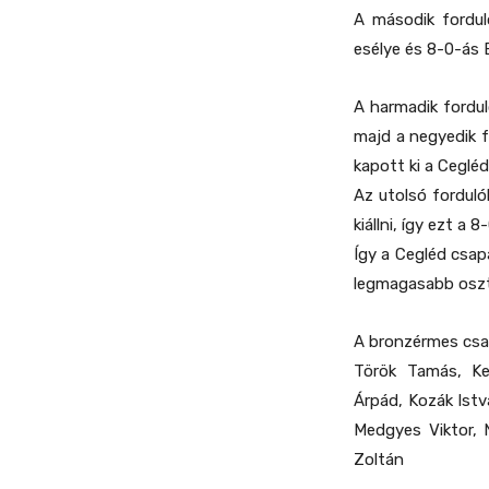
A második fordul
esélye és 8-0-ás
A harmadik fordul
majd a negyedik f
kapott ki a Cegléd
Az utolsó forduló
kiállni, így ezt a 
Így a Cegléd csap
legmagasabb oszt
A bronzérmes csap
Török Tamás, Kec
Árpád, Kozák Istv
Medgyes Viktor, 
Zoltán