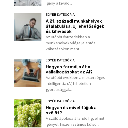
igény a kiváló...
EGYÉB KATEGÓRIA
A 21. századi munkahelyek
átalakulása: Új lehetőségek
és kihívások
Az utóbbi évtizedekben a
munkahelyek világa jelentős
változásokon ment...
EGYÉB KATEGÓRIA
Hogyan formálja át a
vállalkozásokat az AI?
Az utóbbi években a mesterséges
intelligencia (AI) hihetetlen
gyorsasággal...
EGYÉB KATEGÓRIA
Hogyan és mivel fújjuk a
szőlőt?
A szőlő ápolása állandó figyelmet
igényel, hiszen számos külső...