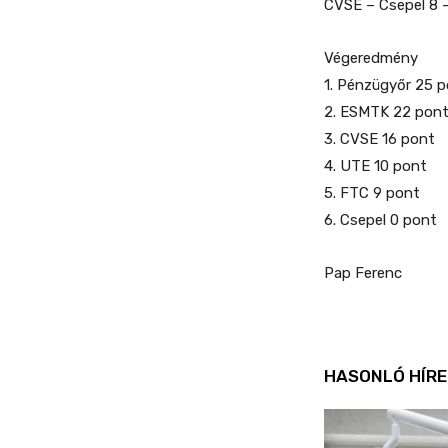
CVSE – Csepel 8 
Végeredmény
1. Pénzügyőr 25 
2. ESMTK 22 pon
3. CVSE 16 pont
4. UTE 10 pont
5. FTC 9 pont
6. Csepel 0 pont
Pap Ferenc
HASONLÓ HÍRE