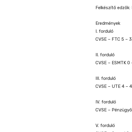
Felkészítő edzők:
Eredmények
I. forduló
CVSE – FTC 5 – 3
II. forduló
CVSE – ESMTK 0 
III. forduló
CVSE – UTE 4 – 4
IV. forduló
CVSE – Pénzügyőr
V. forduló