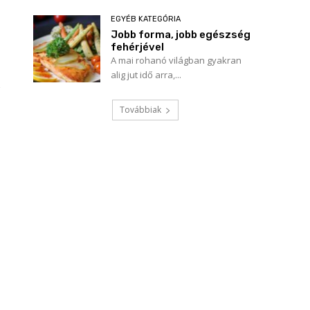
EGYÉB KATEGÓRIA
Jobb forma, jobb egészség
fehérjével
A mai rohanó világban gyakran
alig jut idő arra,...
Továbbiak