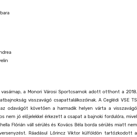
rbara
Andrea
elin
vasárnap, a Monori Városi Sportcsarnok adott otthont a 2018.
apatbajnokság visszavágó csapattalálkozóinak. A Ceglédi VSE TS
 az odavágót követően a harmadik helyen várta a visszavágó
os nem jó előjelekkel érkezett a csapat a bajnoki fordulóra, mivel
ella Flórián váll sérülés és Kovács Béla borda sérülés miatt nem
 versenyzést. Ráadásul Lőrincz Viktor külföldön tartózkodott a