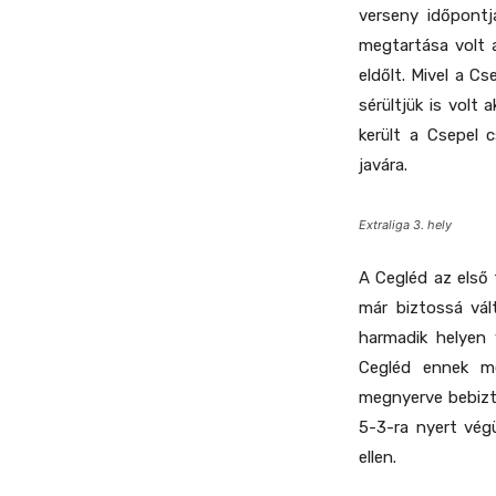
verseny időpontj
megtartása volt a
eldőlt. Mivel a C
sérültjük is volt
került a Csepel 
javára.
Extraliga 3. hely
A Cegléd az első
már biztossá vál
harmadik helyen 
Cegléd ennek m
megnyerve bebizt
5-3-ra nyert vég
ellen.