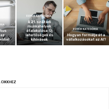
EGYÉB KATEGÓRIA
A 21. századi
RIA
munkahelyek
EGYÉB KATEGÓRIA
ikus
átalakulása: Új
 az
lehetőségek és
Hogyan formálja át a
ekkel
kihívások
vállalkozásokat az AI?
 CIKKHEZ