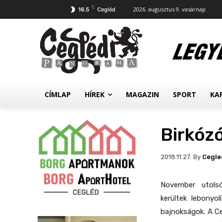
C
2026. augusztus 9. vasárnap
16.5
Cegléd
CÍMLAP
HÍREK
MAGAZIN
SPORT
KA
Birkóz
By
Cegle
2018.11.27.
November utolsó
kerültek lebonyol
bajnokságok. A Ce