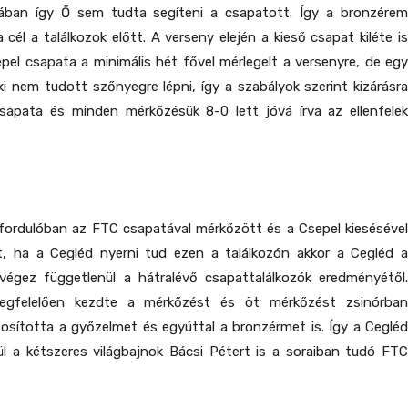
ában így Ő sem tudta segíteni a csapatott. Így a bronzérem
 cél a találkozok előtt. A verseny elején a kieső csapat kiléte is
sepel csapata a minimális hét fővel mérlegelt a versenyre, de egy
 aki nem tudott szőnyegre lépni, így a szabályok szerint kizárásra
csapata és minden mérkőzésük 8-0 lett jóvá írva az ellenfelek
 fordulóban az FTC csapatával mérkőzött és a Csepel kiesésével
t, ha a Cegléd nyerni tud ezen a találkozón akkor a Cegléd a
végez függetlenül a hátralévő csapattalálkozók eredményétől.
egfelelően kezdte a mérkőzést és öt mérkőzést zsinórban
osította a győzelmet és egyúttal a bronzérmet is. Így a Cegléd
ül a kétszeres világbajnok Bácsi Pétert is a soraiban tudó FTC