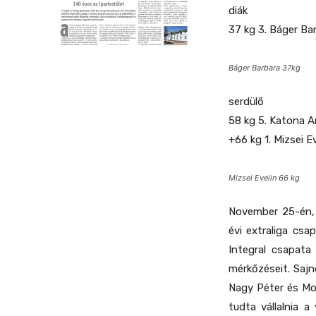
diák
37 kg 3. Báger Ba
Báger Barbara 37kg
serdülő
58 kg 5. Katona 
+66 kg 1. Mizsei Ev
Mizsei Evelin 66 kg
November 25-én, 
évi extraliga cs
Integral csapata
mérkőzéseit. Sajn
Nagy Péter és Moh
tudta vállalnia a