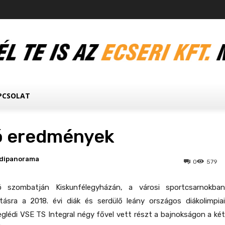
PCSOLAT
ó eredmények
dipanorama
0
579
 szombatján Kiskunfélegyházán, a városi sportcsarnokban
ításra a 2018. évi diák és serdülő leány országos diákolimpiai
glédi VSE TS Integral négy fővel vett részt a bajnokságon a két