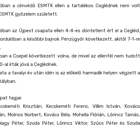
óban a címvédő ESMTK ellen a tartalékos Ceglédnek nem volt
 ESMTK győzelem született.
óban az Újpest csapata ellen 4-4-es döntetlent ért el a Cegléd,
ordulóban a későbbi bajnok Pénzügyőr következett, akitől 7-1-re
.
ban a Csepel következett volna, de mivel az ellenfél nem tudott
8-0-al írták jóvá a Ceglédnek.
ata a tavalyi év után idén is az előkelő harmadik helyen végzett a
ályban.
at tagjai:
skeméti Krisztián, Kecskeméti Ferenc, Villim István, Kovács
án, Molnos Norbert, Kovács Béla, Mohella Flórián, Lőrincz Tamás,
Nagy Péter, Szuda Péter, Lőrincz Viktor, Szűcs Péter és Szuda