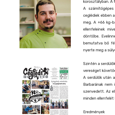
korosztályban. A 
A számítógépes 
ceglédiek ebben a
meg. A +66 kg-ba
ellenfeleinek m
döntőbe. Evelin
bemutatva bő fél 
nyerte meg a súly
Szintén a serdülő
vereséget követőe
A serdülők után a
Barbarának nem i
szenvedett. Az e
minden ellenfelét 
Eredmények