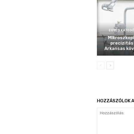
EGYÉB KATEGÓ
Mikroszkop
precizitás
Arkansas köv
HOZZÁSZÓLOK A