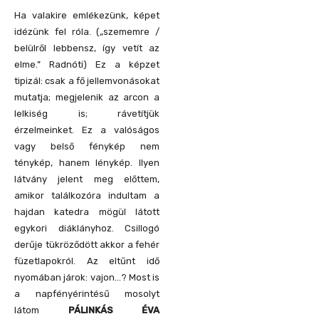
Ha valakire emlékezünk, képet
idézünk fel róla. („szememre /
belülről lebbensz, így vetít az
elme.” Radnóti) Ez a képzet
tipizál: csak a fő jellemvonásokat
mutatja; megjelenik az arcon a
lelkiség is; rávetítjük
érzelmeinket. Ez a valóságos
vagy belső fénykép nem
ténykép, hanem lénykép. Ilyen
látvány jelent meg előttem,
amikor találkozóra indultam a
hajdan katedra mögül látott
egykori diáklányhoz. Csillogó
derűje tükröződött akkor a fehér
füzetlapokról. Az eltűnt idő
nyomában járok: vajon…? Most is
a napfényérintésű mosolyt
látom
PÁLINKÁS ÉVA