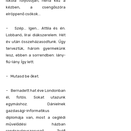
iskola folyosóján, néha kéz a
kézben, a csengőszóra
elröppenő csókok…
– Szép… Igen… Attila és én.
Lobbanó, lírai diákszerelem. Hét
év után összeházasodtunk. Úgy
terveztük, három gyermekünk
lesz, ebben a sorrendben: lány-
fiú-lány. Így lett.
– Mutasd be őket.
– Bernadett hat éve Londonban
él, fotós. Sokat utazunk
egymáshoz. Dánielnek
gazdasági-informatikus
diplomája van, most a ceglédi
művelődési házban
rendezvényszervező. Zsófi