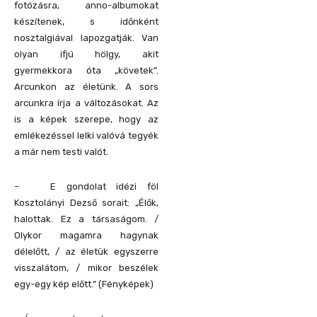
fotózásra, anno-albumokat
készítenek, s időnként
nosztalgiával lapozgatják. Van
olyan ifjú hölgy, akit
gyermekkora óta „követek”.
Arcunkon az életünk. A sors
arcunkra írja a változásokat. Az
is a képek szerepe, hogy az
emlékezéssel lelki valóvá tegyék
a már nem testi valót.
– E gondolat idézi föl
Kosztolányi Dezső sorait: „Élők,
halottak. Ez a társaságom. /
Olykor magamra hagynak
délelőtt, / az életük egyszerre
visszalátom, / mikor beszélek
egy-egy kép előtt.” (Fényképek)