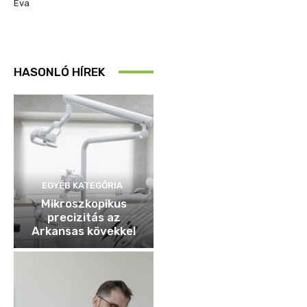
Éva
HASONLÓ HÍREK
EGYÉB KATEGÓRIA
Mikroszkopikus
precizitás az
Arkansas kövekkel