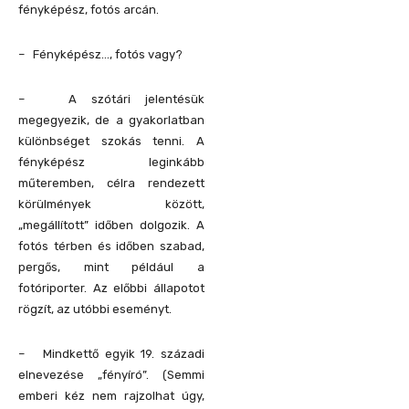
fényképész, fotós arcán.
– Fényképész…, fotós vagy?
– A szótári jelentésük
megegyezik, de a gyakorlatban
különbséget szokás tenni. A
fényképész leginkább
műteremben, célra rendezett
körülmények között,
„megállított” időben dolgozik. A
fotós térben és időben szabad,
pergős, mint például a
fotóriporter. Az előbbi állapotot
rögzít, az utóbbi eseményt.
– Mindkettő egyik 19. századi
elnevezése „fényíró”. (Semmi
emberi kéz nem rajzolhat úgy,