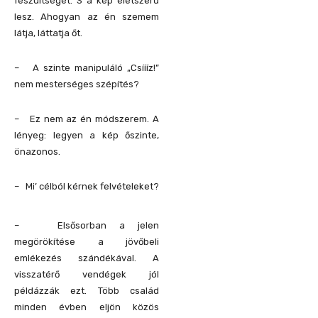
feszültségét. S a kép életszerű
lesz. Ahogyan az én szemem
látja, láttatja őt.
– A szinte manipuláló „Csíííz!”
nem mesterséges szépítés?
– Ez nem az én módszerem. A
lényeg: legyen a kép őszinte,
önazonos.
– Mi’ célból kérnek felvételeket?
– Elsősorban a jelen
megörökítése a jövőbeli
emlékezés szándékával. A
visszatérő vendégek jól
példázzák ezt. Több család
minden évben eljön közös