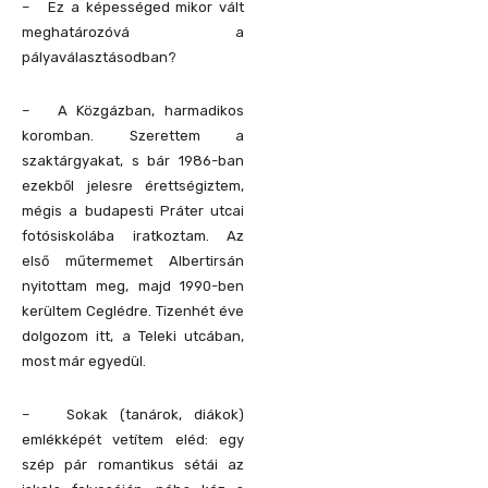
– Ez a képességed mikor vált
meghatározóvá a
pályaválasztásodban?
– A Közgázban, harmadikos
koromban. Szerettem a
szaktárgyakat, s bár 1986-ban
ezekből jelesre érettségiztem,
mégis a budapesti Práter utcai
fotósiskolába iratkoztam. Az
első műtermemet Albertirsán
nyitottam meg, majd 1990-ben
kerültem Ceglédre. Tizenhét éve
dolgozom itt, a Teleki utcában,
most már egyedül.
– Sokak (tanárok, diákok)
emlékképét vetítem eléd: egy
szép pár romantikus sétái az