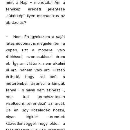
mint a Nap – mondták.) Ám a
fénykép eredeti jelentése
„tükörkép”. Ilyen mechanikus az
ábrázolás?
– Nem. Én igyekszem a saját
látásmódomat is megjeleníteni a
képen. Ezt a modellel való
átéléssel, azonosulással érem
el. Így amit látunk, nem alkalmi
ál-arc, hanem való-arc. Hiszen
érthető, hogy aki beül a
műterembe, ráirányul a lámpák
fénye – s mivel nem színész –,
nem tud természetesen
viselkedni, „elrendezi” az arcát.
De én úgy közeledek hozzá,
olyan légkört teremtek
közvetlenséggel, hogy oldom a