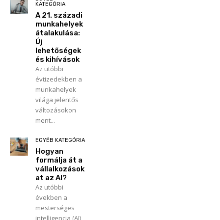
KATEGÓRIA
A 21. századi
munkahelyek
átalakulása:
Új
lehetőségek
és kihívások
Az utóbbi
évtizedekben a
munkahelyek
világa jelentős
változásokon
ment...
EGYÉB KATEGÓRIA
Hogyan
formálja át a
vállalkozások
at az AI?
Az utóbbi
években a
mesterséges
intelligencia (AI)