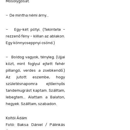
Mosolygósat.
– De mintha némi árny…
– Egy-két pötyi. (Tekintete –
rezzenő fény – kiillan az ablakon.
Egy könnycseppnyi csönd.)
– Boldog vagyok, tényleg. (Ujjai
közt, mint foglyul ejtett fehér
pillangó, verdes a zsebkendő.)
Az jutott eszembe, hogy
születésnapomra ejtőernyős
tandemugrást kaptam. Szálltam,
lebegtem… Alattam a Balaton,
hegyek. Szálltam, szabadon.
Koltói Ádám
Fotó: Baksa Dániel / Pálinkás