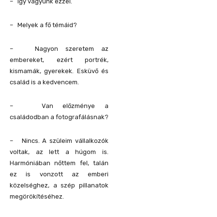
– Így vagyunk ezzel.
– Melyek a fő témáid?
– Nagyon szeretem az
embereket, ezért portrék,
kismamák, gyerekek. Esküvő és
család is a kedvencem.
– Van előzménye a
családodban a fotografálásnak?
– Nincs. A szüleim vállalkozók
voltak, az lett a húgom is.
Harmóniában nőttem fel, talán
ez is vonzott az emberi
közelséghez, a szép pillanatok
megörökítéséhez.