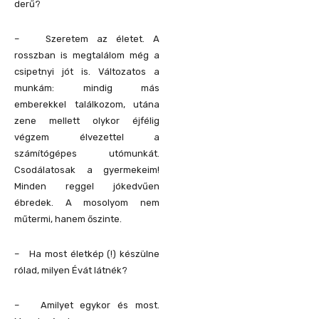
derű?
– Szeretem az életet. A
rosszban is megtalálom még a
csipetnyi jót is. Változatos a
munkám: mindig más
emberekkel találkozom, utána
zene mellett olykor éjfélig
végzem élvezettel a
számítógépes utómunkát.
Csodálatosak a gyermekeim!
Minden reggel jókedvűen
ébredek. A mosolyom nem
műtermi, hanem őszinte.
– Ha most életkép (!) készülne
rólad, milyen Évát látnék?
– Amilyet egykor és most.