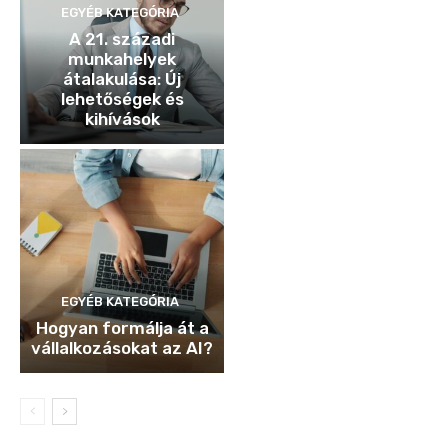
EGYÉB KATEGÓRIA
A 21. századi
munkahelyek
átalakulása: Új
lehetőségek és
kihívások
EGYÉB KATEGÓRIA
Hogyan formálja át a
vállalkozásokat az AI?