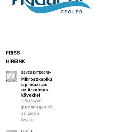
FRISS
HÍREINK
EGYÉB KATEGÓRIA
Mikroszkopiku
s precizitás
az Arkansas
kövekkel
A fogászati
iparban egyre nő
az igény a
kiváló...
EGYÉB