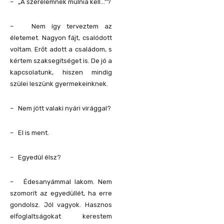
– „A szerelemnek múlnia kell…”?
– Nem így terveztem az
életemet. Nagyon fájt, csalódott
voltam. Erőt adott a családom, s
kértem szaksegítséget is. De jó a
kapcsolatunk, hiszen mindig
szülei leszünk gyermekeinknek.
– Nem jött valaki nyári virággal?
– El is ment.
– Egyedül élsz?
– Édesanyámmal lakom. Nem
szomorít az egyedüllét, ha erre
gondolsz. Jól vagyok. Hasznos
elfoglaltságokat kerestem