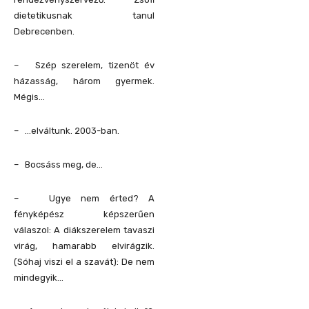
dietetikusnak tanul
Debrecenben.
– Szép szerelem, tizenöt év
házasság, három gyermek.
Mégis…
– …elváltunk. 2003-ban.
– Bocsáss meg, de…
– Ugye nem érted? A
fényképész képszerűen
válaszol: A diákszerelem tavaszi
virág, hamarabb elvirágzik.
(Sóhaj viszi el a szavát): De nem
mindegyik…