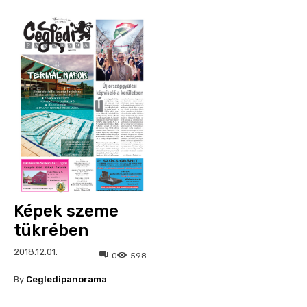
Képek szeme
tükrében
2018.12.01.
0
598
By
Cegledipanorama