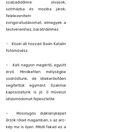
szabadidőmre: olvasok,
színházba és moziba járok,
felelevenítem
zongoratudásomat, elmegyek a
testvéremhez, barátnőimhez.
– Közel áll hozzád Baán Katalin
fotóművész.
– Kati nagyon megértő, együtt
érző. Mindketten mélységbe
sodródtunk, de lélekerősítően
segítettük egymást. Szakmai
kapcsolatunk is jó: ő művészi
látásmódomat fejlesztette.
– Mosolygós diáklányképet
őrzök rólad magamban, s az arc-
kép ma is ilyen. Miből fakad ez a