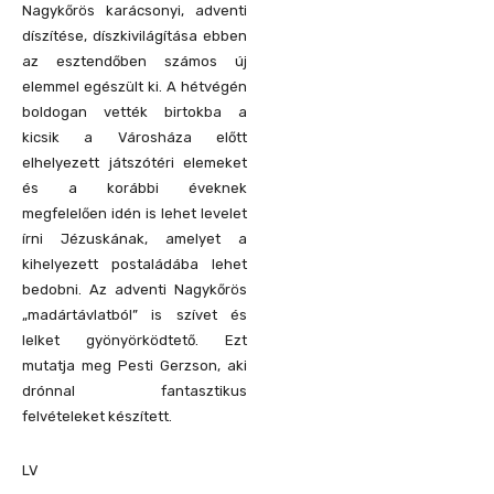
Nagykőrös karácsonyi, adventi
díszítése, díszkivilágítása ebben
az esztendőben számos új
elemmel egészült ki. A hétvégén
boldogan vették birtokba a
kicsik a Városháza előtt
elhelyezett játszótéri elemeket
és a korábbi éveknek
megfelelően idén is lehet levelet
írni Jézuskának, amelyet a
kihelyezett postaládába lehet
bedobni. Az adventi Nagykőrös
„madártávlatból” is szívet és
lelket gyönyörködtető. Ezt
mutatja meg Pesti Gerzson, aki
drónnal fantasztikus
felvételeket készített.
LV