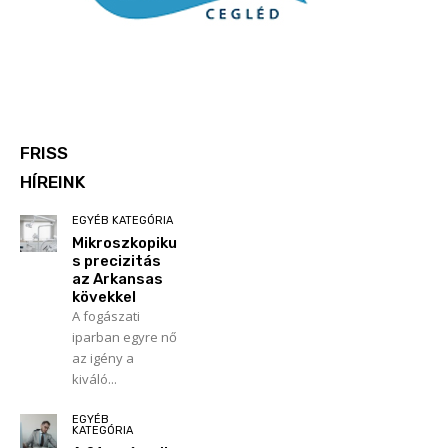
FRISS
HÍREINK
EGYÉB KATEGÓRIA
Mikroszkopiku
s precizitás
az Arkansas
kövekkel
A fogászati
iparban egyre nő
az igény a
kiváló...
EGYÉB
KATEGÓRIA