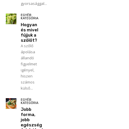
gyorsasággal...
EGYÉB
KATEGÓRIA
Hogyan
és mivel
fújjuk a
szőlőt?
A szőlő
ápolása
állandó
figyelmet
igényel,
hiszen
számos
külső...
EGYÉB
KATEGÓRIA
Jobb
forma,
jobb
egészség