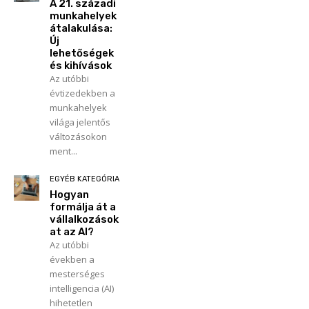
A 21. századi
munkahelyek
átalakulása:
Új
lehetőségek
és kihívások
Az utóbbi
évtizedekben a
munkahelyek
világa jelentős
változásokon
ment...
EGYÉB KATEGÓRIA
Hogyan
formálja át a
vállalkozások
at az AI?
Az utóbbi
években a
mesterséges
intelligencia (AI)
hihetetlen