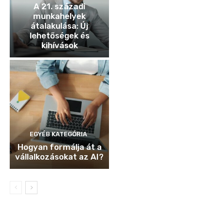
A 21. századi
munkahelyek
átalakulása: Új
lehetőségek és
kihívások
EGYÉB KATEGÓRIA
Hogyan formálja át a
vállalkozásokat az AI?