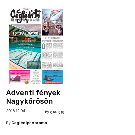
Adventi fények
Nagykőrösön
2018.12.04.
0
518
By
Cegledipanorama