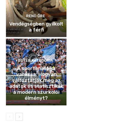
REND ŐRE
Vendégségben gyilkolt
a férfi
EGYÉB KATEGÓRIA
A sportanalitika
varázsa: Hogyan
változtatják meg az
adatok és statisztikák
a modern szurkolói
élményt?