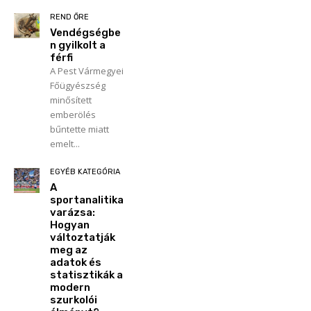
REND ŐRE
Vendégségbe
n gyilkolt a
férfi
A Pest Vármegyei
Főügyészség
minősített
emberölés
bűntette miatt
emelt...
EGYÉB KATEGÓRIA
A
sportanalitika
varázsa:
Hogyan
változtatják
meg az
adatok és
statisztikák a
modern
szurkolói