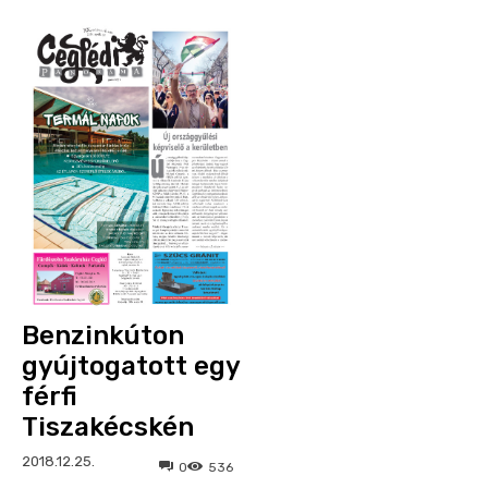
Benzinkúton
gyújtogatott egy
férfi
Tiszakécskén
2018.12.25.
0
536