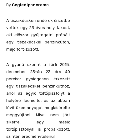
By
Cegledipanorama
A tiszakécskei rendőrök őrizetbe
vettek egy 23 éves helyi lakost,
aki először gyújtogatni próbált
egy tiszakécskei benzinkúton,
majd tört-zúzott.
A gyanú szerint a férfi 2018.
december 23-án 23 óra 40
perckor gyalogosan érkezett
egy tiszakécskei benzinkúthoz,
ahol az egyik töltőpisztolyt a
helyéről leemelte, és az abban
lévő üzemanyagot megkísérelte
meggyújtani. Mivel nem járt
sikerrel, egy másik
töltőpisztollyal is próbálkozott,
szintén eredménytelenül.