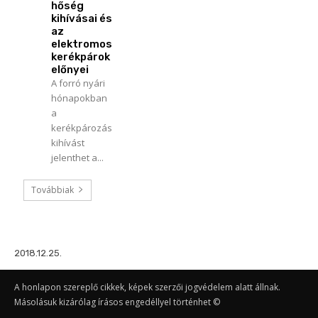
hőség
kihívásai és
az
elektromos
kerékpárok
előnyei
A forró nyári
hónapokban
a
kerékpározás
kihívást
jelenthet a...
Továbbiak
2018.12.25.
A honlapon szereplő cikkek, képek szerzői jogvédelem alatt állnak.
Másolásuk kizárólag írásos engedéllyel történhet ©