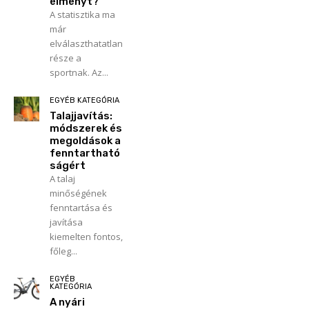
élményt?
A statisztika ma
már
elválaszthatatlan
része a
sportnak. Az...
EGYÉB KATEGÓRIA
Talajjavítás:
módszerek és
megoldások a
fenntartható
ságért
A talaj
minőségének
fenntartása és
javítása
kiemelten fontos,
főleg...
EGYÉB
KATEGÓRIA
A nyári