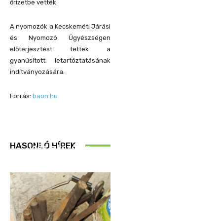
őrizetbe vették.
A nyomozók a Kecskeméti Járási
és Nyomozó Ügyészségen
előterjesztést tettek a
gyanúsított letartóztatásának
indítványozására.
Forrás:
baon.hu
REND ŐRE
HASONLÓ HÍREK
Idén is közösen
ellenőriztek