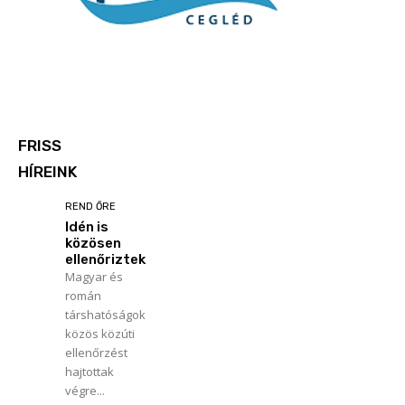
FRISS
HÍREINK
REND ŐRE
Idén is
közösen
ellenőriztek
Magyar és
román
társhatóságok
közös közúti
ellenőrzést
hajtottak
végre...