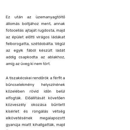
Ez után az üzemanyagtöltő
állomás boltjához ment, annak
fotocellás ajtaját rugdosta, majd
az épület előtti virágos ládákat
felborogatta, szétdobálta. Végül
az egyik fából készült ládát
addig csapkodta az ablakhoz,
amíg az üveg ki nem tört.
A tiszakécskei rendőrök a férfit a
bűncselekmény helyszínének
közelében rövid időn belül
elfogták. Előállítását követően
közveszély okozása bűntett
kísérlet és rongálás vétség
elkövetésének megalapozott
gyanúja miatt kihallgatták, majd