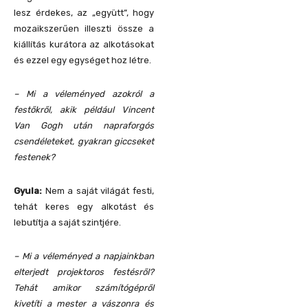
lesz érdekes, az „együtt”, hogy
mozaikszerűen illeszti össze a
kiállítás kurátora az alkotásokat
és ezzel egy egységet hoz létre.
– Mi a véleményed azokról a
festőkről, akik például Vincent
Van Gogh után napraforgós
csendéleteket, gyakran giccseket
festenek?
Gyula:
Nem a saját világát festi,
tehát keres egy alkotást és
lebutítja a saját szintjére.
– Mi a véleményed a napjainkban
elterjedt projektoros festésről?
Tehát amikor számítógépről
kivetíti a mester a vászonra és