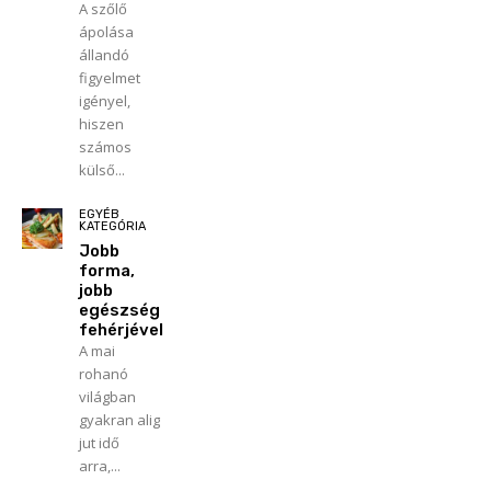
A szőlő
ápolása
állandó
figyelmet
igényel,
hiszen
számos
külső...
EGYÉB
KATEGÓRIA
Jobb
forma,
jobb
egészség
fehérjével
A mai
rohanó
világban
gyakran alig
jut idő
arra,...