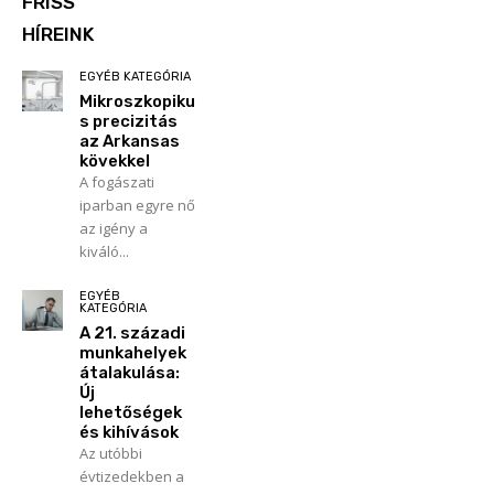
FRISS
HÍREINK
EGYÉB KATEGÓRIA
Mikroszkopiku
s precizitás
az Arkansas
kövekkel
A fogászati
iparban egyre nő
az igény a
kiváló...
EGYÉB
KATEGÓRIA
A 21. századi
munkahelyek
átalakulása:
Új
lehetőségek
és kihívások
Az utóbbi
évtizedekben a