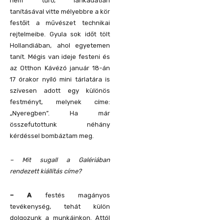
nem tűrő, lankadatlan
tanításával vitte mélyebbre a kör
festőit a művészet technikai
rejtelmeibe. Gyula sok időt tölt
Hollandiában, ahol egyetemen
tanít. Mégis van ideje festeni és
az Otthon Kávézó január 18-án
17 órakor nyíló mini tárlatára is
szívesen adott egy különös
festményt, melynek címe:
„Nyeregben”. Ha már
összefutottunk néhány
kérdéssel bombáztam meg.
– Mit sugall a Galériában
rendezett kiállítás címe?
– A
festés magányos
tevékenység, tehát külön
dolgozunk a munkáinkon. Attól