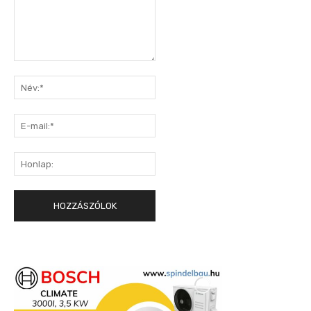
Hozzászólás:
Név:*
E-
mail:*
Honlap: