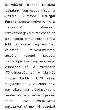
összefűzött, hibátlan kiállítást
láthatunk. Nem csoda, hiszen a
kiállítás kurátora
Csurgai
Ferenc
szobrászművész, aki a
magasfokú művészet-
érzékenységével fűzte össze az
alkotásokat. A műholdképektől a
föld városainak régi és mai,
valamint művészszemmel
átszűrt képeitől kezdve,
megtaláljuk a valóság rossz és jó
villanásait és a művésznő
„Tündérkertjét is”. A kiállítás
minden kedden 17-19 óráig
megtekinthető. A „házban” havi
egy alkalommal előadásokat is
rendeznek, a következő január
17-én lesz „Varázslatos
egyszarvú” címmel. Mindezeket