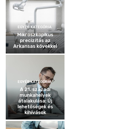
EGYÉB KATEGÓRIA
Mikroszkopikus
precizitás az
Arkansas kövekkel
EGYÉB KATEGÓRIA
A 21. századi
munkahelyek
átalakulása: Új
lehetőségek és
kihívások