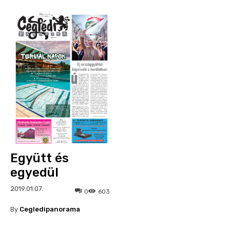
Együtt és
egyedül
2019.01.07.
0
603
By
Cegledipanorama