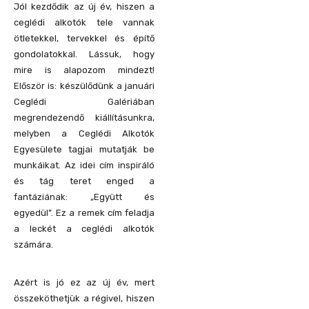
Jól kezdődik az új év, hiszen a
ceglédi alkotók tele vannak
ötletekkel, tervekkel és építő
gondolatokkal. Lássuk, hogy
mire is alapozom mindezt!
Először is: készülődünk a januári
Ceglédi Galériában
megrendezendő kiállításunkra,
melyben a Ceglédi Alkotók
Egyesülete tagjai mutatják be
munkáikat. Az idei cím inspiráló
és tág teret enged a
fantáziának: „Együtt és
egyedül”. Ez a remek cím feladja
a leckét a ceglédi alkotók
számára.
Azért is jó ez az új év, mert
összeköthetjük a régivel, hiszen