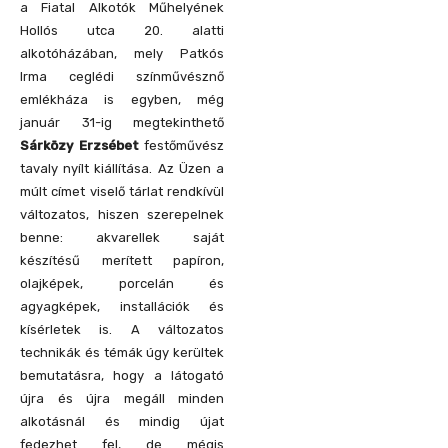
a Fiatal Alkotók Műhelyének
Hollós utca 20. alatti
alkotóházában, mely Patkós
Irma ceglédi színművésznő
emlékháza is egyben, még
január 31-ig megtekinthető
Sárközy Erzsébet
festőművész
tavaly nyílt kiállítása. Az Üzen a
múlt címet viselő tárlat rendkívül
változatos, hiszen szerepelnek
benne: akvarellek saját
készítésű merített papíron,
olajképek, porcelán és
agyagképek, installációk és
kísérletek is. A változatos
technikák és témák úgy kerültek
bemutatásra, hogy a látogató
újra és újra megáll minden
alkotásnál és mindig újat
fedezhet fel, de mégis