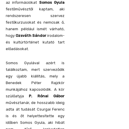
az információkat
Somos Gyula
festőművésztől kaptam, aki
rendszeresen szervez
festőkurzusokat és nemcsak ő,
hanem például ismét várható,
hogy
Ozsváth Sándor
irodalom-
és kultúrtörténet kutató tart
előadásokat.
Somos Gyulával azért is
találkoztam, mert szerveződik
egy újabb kiállítás, mely a
Benedek Péter Rajzkör
munkájához kapcsolódik. A kör
szülőatyja
P. Rónai Gábor
művésztanár, de hosszabb ideig
adta át tudását Csurgai Ferenc
is és őt helyettesítette egy
időben Somos Gyula, aki hibát