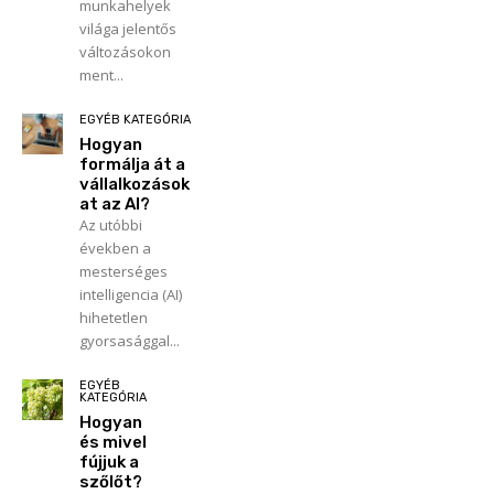
munkahelyek
világa jelentős
változásokon
ment...
EGYÉB KATEGÓRIA
Hogyan
formálja át a
vállalkozások
at az AI?
Az utóbbi
években a
mesterséges
intelligencia (AI)
hihetetlen
gyorsasággal...
EGYÉB
KATEGÓRIA
Hogyan
és mivel
fújjuk a
szőlőt?