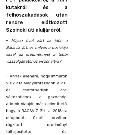
kutakról és a
felhőszakadások után
rendre elátkozott
Szolnoki úti aluljáróról.
–
Milyen évet zárt az idén a
Bácsvíz Zrt. és milyen a pozíciója
ezzel az eredménnyel a többi
vízszolgáltatóhoz viszonyítva?
– Annak ellenére, hogy immáron
2012 óta Magyarországon a víz-
és csatornadíjak árai
változatlanok, a gazdasági
adatok alapján már kijelenthető,
hogy a BÁCSVÍZ Zrt. a 2018-ra
elfogadott üzleti tervében
rögzített eredményt
túlteljesítette, és