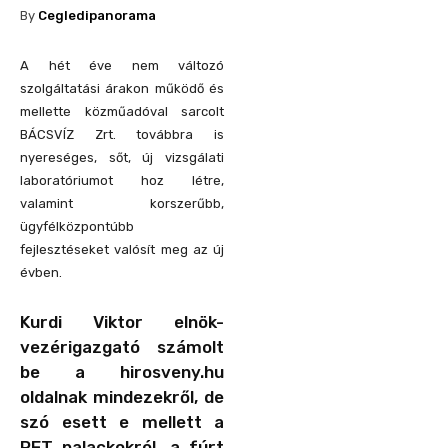
By
Cegledipanorama
A hét éve nem változó
szolgáltatási árakon működő és
mellette közműadóval sarcolt
BÁCSVÍZ Zrt. továbbra is
nyereséges, sőt, új vizsgálati
laboratóriumot hoz létre,
valamint korszerűbb,
ügyfélközpontúbb
fejlesztéseket valósít meg az új
évben.
Kurdi Viktor elnök-
vezérigazgató számolt
be a hirosveny.hu
oldalnak mindezekről, de
szó esett e mellett a
PET palackokról, a fúrt