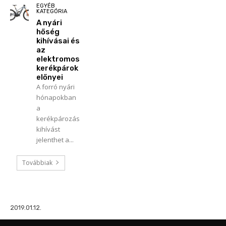
EGYÉB
KATEGÓRIA
A nyári
hőség
kihívásai és
az
elektromos
kerékpárok
előnyei
A forró nyári
hónapokban
a
kerékpározás
kihívást
jelenthet a...
Továbbiak
2019.01.12.