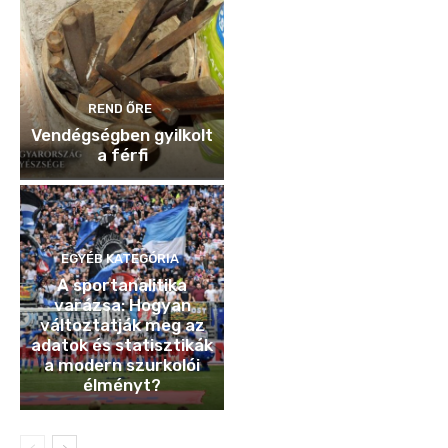
REND ŐRE
Vendégségben gyilkolt
a férfi
EGYÉB KATEGÓRIA
A sportanalitika
varázsa: Hogyan
változtatják meg az
adatok és statisztikák
a modern szurkolói
élményt?