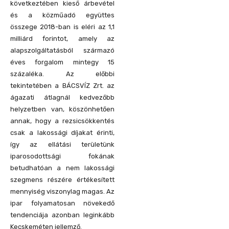
következtében kieső árbevétel
és a közműadó együttes
összege 2018-ban is eléri az 1,1
milliárd forintot, amely az
alapszolgáltatásból származó
éves forgalom mintegy 15
százaléka. Az előbbi
tekintetében a BÁCSVÍZ Zrt. az
ágazati átlagnál kedvezőbb
helyzetben van, köszönhetően
annak, hogy a rezsicsökkentés
csak a lakossági díjakat érinti,
így az ellátási területünk
iparosodottsági fokának
betudhatóan a nem lakossági
szegmens részére értékesített
mennyiség viszonylag magas. Az
ipar folyamatosan növekedő
tendenciája azonban leginkább
Kecskeméten jellemző.