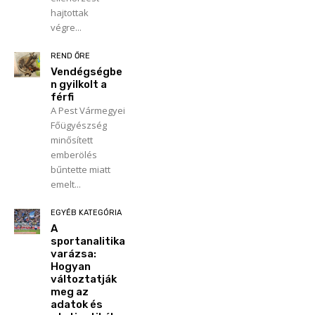
hajtottak
végre...
REND ŐRE
Vendégségbe
n gyilkolt a
férfi
A Pest Vármegyei
Főügyészség
minősített
emberölés
bűntette miatt
emelt...
EGYÉB KATEGÓRIA
A
sportanalitika
varázsa:
Hogyan
változtatják
meg az
adatok és