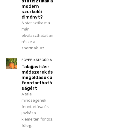
statisztikák a
modern
szurkolói
élményt?
A statisztika ma
már
elválaszthatatlan
része a
sportnak. Az...
EGYÉB KATEGÓRIA
Talajjavítás:
módszerek és
megoldások a
fenntartható
ságért
A talaj
minőségének
fenntartása és
javítása
kiemelten fontos,
főleg...