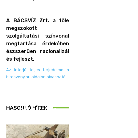
A BÁCSVÍZ Zrt. a tőle
megszokott
szolgáltatási színvonal
megtartása érdekében
észszerűen racionalizál
és fejleszt.
Az interjú teljes terjedelme a
hirosveny.hu oldalon olvasható…
REND ŐRE
HASONLÓ HÍREK
Idén is közösen
ellenőriztek