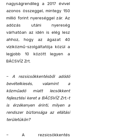
nagyságrendileg a 2017 évivel
azonos összeggel, mintegy 150
millió forint nyereséggel zár. Az
adózás utáni nyereség
várhatóan az idén is elég lesz
ahhoz, hogy az ágazat 40
víziközmű-szolgáltatója közül a
legjobb 10 között legyen a
BÁCSVÍZ Zrt.
–
A rezsicsökkentésből adódó
bevételkiesés, valamint a
közműadó miatt lecsökkent
fejlesztési keret a BÁCSVÍZ Zrt.-t
is érzékenyen érinti, milyen a
rendszer biztonsága az ellátási
területükön?
– A rezsicsökkentés