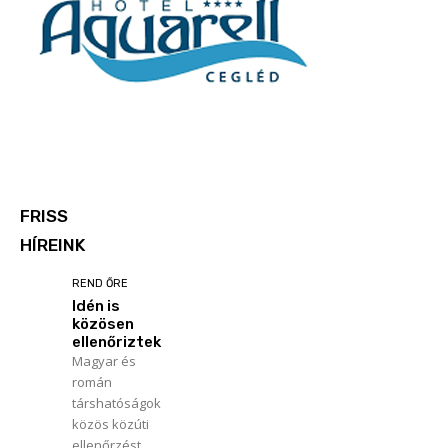
FRISS
HÍREINK
REND ŐRE
Idén is
közösen
ellenőriztek
Magyar és
román
társhatóságok
közös közúti
ellenőrzést