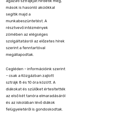
ágazati sztrájkját hirdetik meg,
mások is hasonló akciókkal
segítik majd a
munkabeszüntetést. A
résztvevő intézmények
zömében az elégséges
szolgáltatásról az előzetes hírek
szerint a fenntartóval
megállapodtak.
Cegléden – információink szerint
– csak a Közgázban zajlott
sztrájk 8 és 10 óra között. A
diákokat és szülőket értesítették
az első két tanóra elmaradásáról
és az iskolában lévő diákok
felügyeletéről is gondoskodtak.