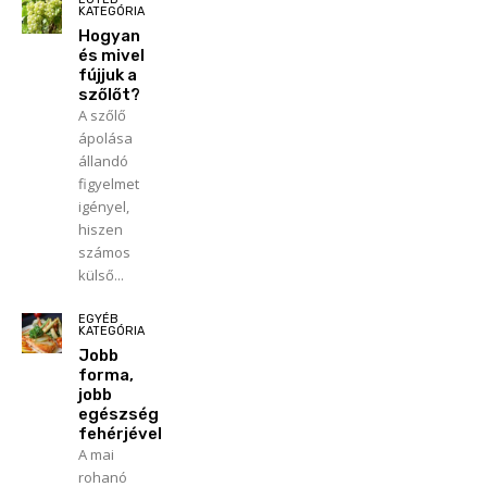
KATEGÓRIA
Hogyan
és mivel
fújjuk a
szőlőt?
A szőlő
ápolása
állandó
figyelmet
igényel,
hiszen
számos
külső...
EGYÉB
KATEGÓRIA
Jobb
forma,
jobb
egészség
fehérjével
A mai
rohanó