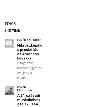
FRISS
HÍREINK
EGYÉB KATEGÓRIA
Mikroszkopiku
s precizitás
az Arkansas
kövekkel
A fogászati
iparban egyre nő
az igény a
kiváló...
EGYÉB
KATEGÓRIA
A 21. századi
munkahelyek
átalakulása: