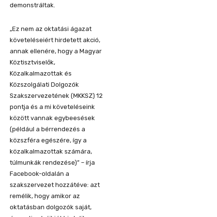
demonstráltak.
„Ez nem az oktatási ágazat
követeléseiért hirdetett akció,
annak ellenére, hogy a Magyar
Köztisztviselők,
Közalkalmazottak és
Közszolgálati Dolgozók
Szakszervezetének (MKKSZ) 12
pontja és a mi követeléseink
között vannak egybeesések
(például a bérrendezés a
közszféra egészére, így a
közalkalmazottak számára,
túlmunkák rendezése)” – írja
Facebook-oldalán a
szakszervezet hozzátéve: azt
remélik, hogy amikor az
oktatásban dolgozók saját,