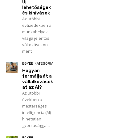
Új
lehetőségek
és kihívások
Az utóbbi
évtizedekben a
munkahelyek
világa jelentős
változásokon
ment...
EGYÉB KATEGÓRIA
Hogyan
formálja át a
vállalkozások
at az AI?
Az utóbbi
években a
mesterséges
intelligencia (AI)
hihetetlen
gyorsasággal...
EGYÉB