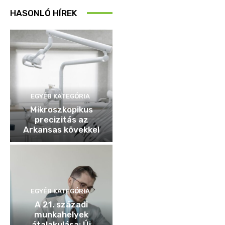
HASONLÓ HÍREK
EGYÉB KATEGÓRIA
Mikroszkopikus
precizitás az
Arkansas kövekkel
EGYÉB KATEGÓRIA
A 21. századi
munkahelyek
átalakulása: Új