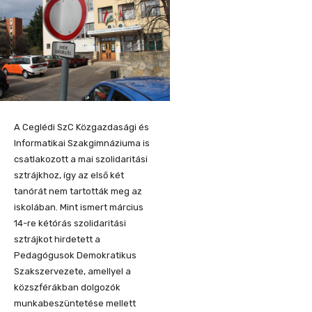
A Ceglédi SzC Közgazdasági és
Informatikai Szakgimnáziuma is
csatlakozott a mai szolidaritási
sztrájkhoz, így az első két
tanórát nem tartották meg az
iskolában. Mint ismert március
14-re kétórás szolidaritási
sztrájkot hirdetett a
Pedagógusok Demokratikus
Szakszervezete, amellyel a
közszférákban dolgozók
munkabeszüntetése mellett