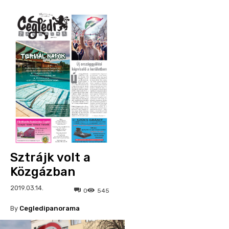
Sztrájk volt a
Közgázban
2019.03.14.
0
545
By
Cegledipanorama