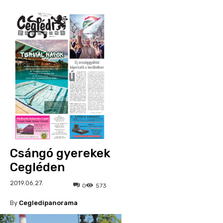
Csángó gyerekek
Cegléden
2019.06.27.
0
573
By
Cegledipanorama