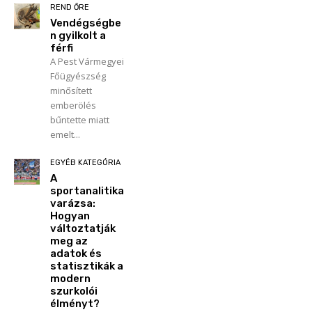
REND ŐRE
Vendégségbe
n gyilkolt a
férfi
A Pest Vármegyei
Főügyészség
minősített
emberölés
bűntette miatt
emelt...
EGYÉB KATEGÓRIA
A
sportanalitika
varázsa:
Hogyan
változtatják
meg az
adatok és
statisztikák a
modern
szurkolói
élményt?