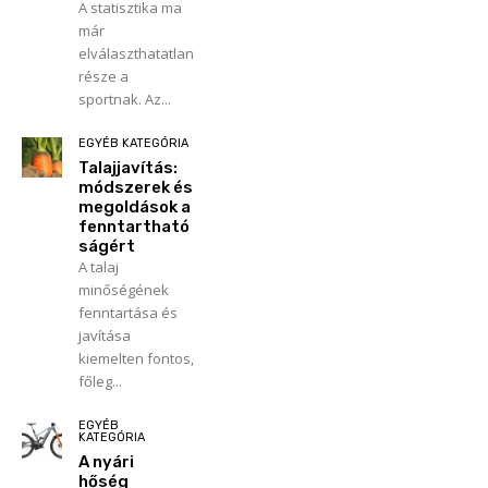
A statisztika ma
már
elválaszthatatlan
része a
sportnak. Az...
EGYÉB KATEGÓRIA
Talajjavítás:
módszerek és
megoldások a
fenntartható
ságért
A talaj
minőségének
fenntartása és
javítása
kiemelten fontos,
főleg...
EGYÉB
KATEGÓRIA
A nyári
hőség