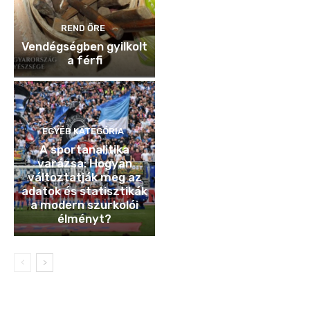
REND ŐRE
Vendégségben gyilkolt
a férfi
EGYÉB KATEGÓRIA
A sportanalitika
varázsa: Hogyan
változtatják meg az
adatok és statisztikák
a modern szurkolói
élményt?