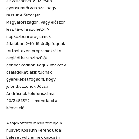
elszállásolva. 8-13 éves
gyerekekről van szó, nagy
részük először jár
Magyarországon, vagy először
lesz távol a szüleitől. A
napközbeni programok
általában 9-től 18 óráig fognak
tartani, ezen programokról a
ceglédi keresztszülők
gondoskodnak. Kérjük azokat a
családokat, akik tudnak
gyerekeket fogadni, hogy
jelentkezzenek Józsa
Andrásnál, telefonszáma:
20/3481392. – mondta el a
képviselő.
A tájékoztató másik témája a
húsvéti Kossuth Ferenc utcai
baleset volt, ennek kapcsán