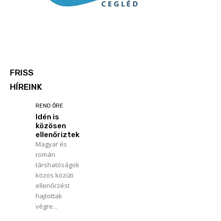
FRISS
HÍREINK
REND ŐRE
Idén is
közösen
ellenőriztek
Magyar és
román
társhatóságok
közös közúti
ellenőrzést
hajtottak
végre...