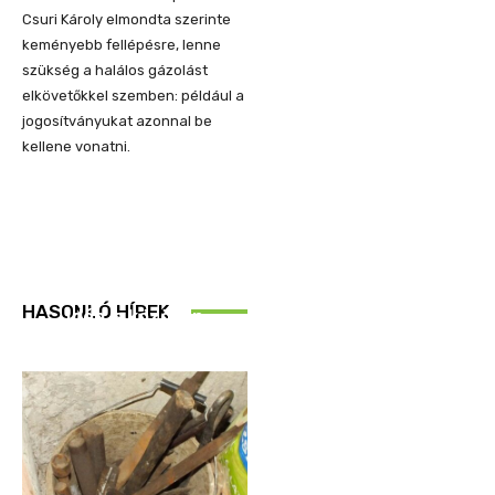
Csuri Károly elmondta szerinte
keményebb fellépésre, lenne
szükség a halálos gázolást
elkövetőkkel szemben: például a
jogosítványukat azonnal be
kellene vonatni.
REND ŐRE
HASONLÓ HÍREK
Idén is közösen
ellenőriztek