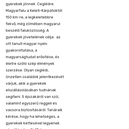
gyerekek jönnek Ceglédre.
Magyarfalu a Keleti-Kárpátoktól
150 km-re, a legkeletebbre
fekvő, még zömében magyarul
beszélő faluközösség. A
gyerekek jövetelének célja: az
ott tanult magyar nyelv
gyakoroltatása, a
magyarságtudat erősítése, és
életre szóló szép élmények
szerzése. Olyan ceglédi,
önzetlen családok jelentkezését
várjuk, akik a gyerekek
elszállásolásában tudnának
segíteni. 5 éjszakáról van szó,
valamint egyszerű reggeli és
vacsora biztosításáról. Tanáraik
kérése, hogy ha lehetséges, a
gyerekek kettesével legyenek