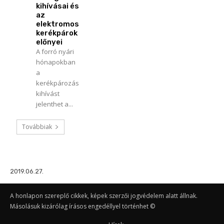
kihívásai és
az
elektromos
kerékpárok
előnyei
A forró nyári
hónapokban
a
kerékpározás
kihívást
jelenthet a...
Továbbiak
2019.06.27.
A honlapon szereplő cikkek, képek szerzői jogvédelem alatt állnak.
Másolásuk kizárólag írásos engedéllyel történhet ©