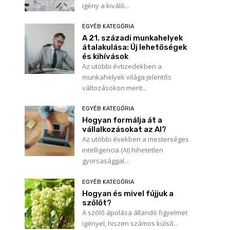
igény a kiváló...
EGYÉB KATEGÓRIA
A 21. századi munkahelyek
átalakulása: Új lehetőségek
és kihívások
Az utóbbi évtizedekben a
munkahelyek világa jelentős
változásokon ment...
EGYÉB KATEGÓRIA
Hogyan formálja át a
vállalkozásokat az AI?
Az utóbbi években a mesterséges
intelligencia (AI) hihetetlen
gyorsasággal...
EGYÉB KATEGÓRIA
Hogyan és mivel fújjuk a
szőlőt?
A szőlő ápolása állandó figyelmet
igényel, hiszen számos külső...