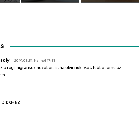
ÁS
ároly
2019.08.31. Nál nél 17:43
k a régi migránsok nevében is, ha elvinnék őket, többet érne az
nom….
 CIKKHEZ