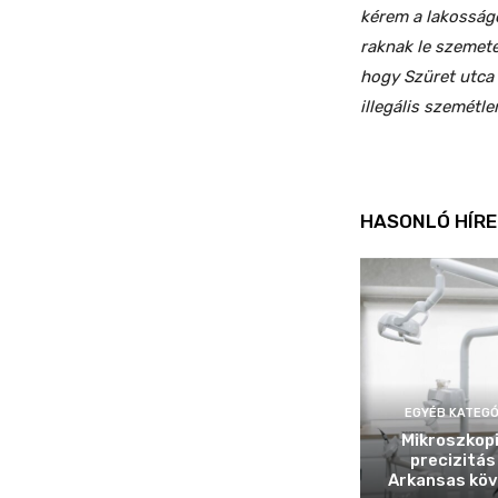
kérem a lakosságo
raknak le szemete
hogy Szüret utca
illegális szemétle
HASONLÓ HÍRE
EGYÉB KATEGÓ
Mikroszkop
precizitás
Arkansas köv