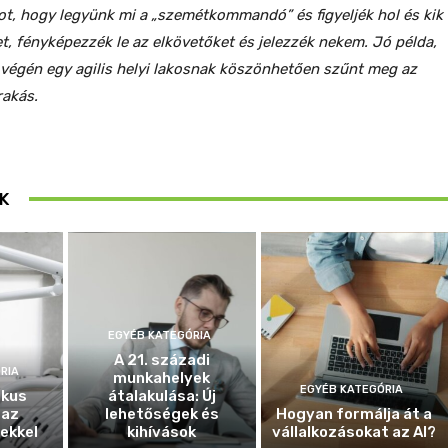
t, hogy legyünk mi a „szemétkommandó” és figyeljék hol és kik
t, fényképezzék le az elkövetőket és jelezzék nekem. Jó példa,
 végén egy agilis helyi lakosnak köszönhetően szűnt meg az
rakás.
K
EGYÉB KATEGÓRIA
A 21. századi
RIA
munkahelyek
EGYÉB KATEGÓRIA
ikus
átalakulása: Új
 az
lehetőségek és
Hogyan formálja át a
ekkel
kihívások
vállalkozásokat az AI?