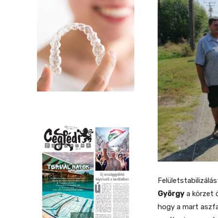
Felületstabilizálá
György
a körzet 
hogy a mart aszfa