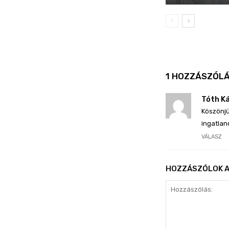
1 HOZZÁSZÓL
Tóth K
Köszönjü
ingatla
VÁLASZ
HOZZÁSZÓLOK A