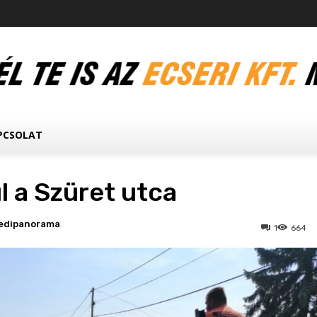
PCSOLAT
l a Szüret utca
edipanorama
1
664