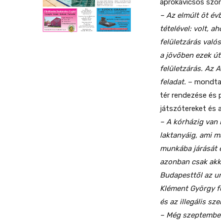
aprókavicsos szór
– Az elmúlt öt év
tételével: volt, a
felületzárás való
a jövőben ezek út
felületzárás. Az 
feladat.
– mondta e
tér rendezése és 
játszótereket és 
– A kórházig van 
laktanyáig, ami m
munkába járását 
azonban csak akk
Budapesttől az un
Klément György fe
és az illegális sz
– Még szeptemberb