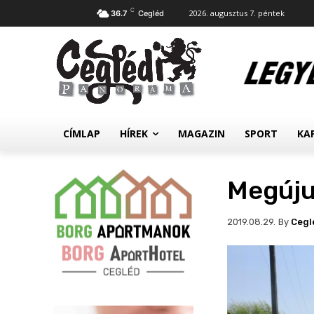
C
2026. augusztus 7. péntek
36.7
Cegléd
CÍMLAP
HÍREK
MAGAZIN
SPORT
KA
Megúju
By
Cegl
2019.08.29.