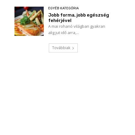
EGYÉB KATEGÓRIA
Jobb forma, jobb egészség
fehérjével
A mai rohanó világban gyakran
alig jut idő arra,...
Továbbiak