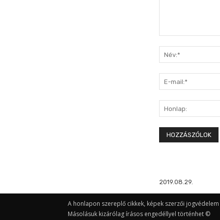
Hozzászólás:
2019.08.29.
A honlapon szereplő cikkek, képek szerzői jogvédelem a
Másolásuk kizárólag írásos engedéllyel történhet ©