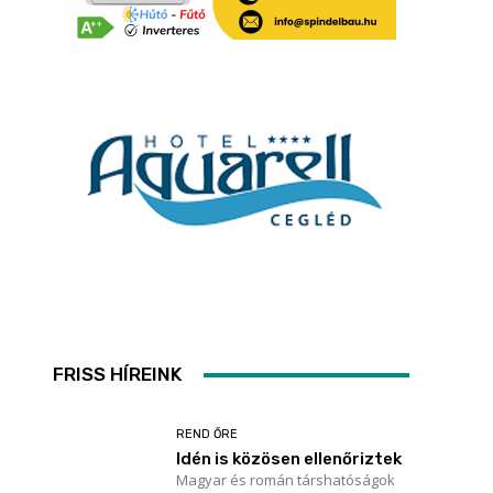
FRISS HÍREINK
REND ŐRE
Idén is közösen ellenőriztek
Magyar és román társhatóságok