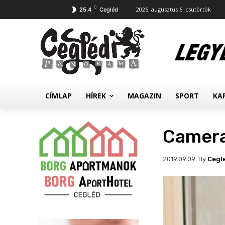
C
2026. augusztus 6. csütörtök
25.4
Cegléd
CÍMLAP
HÍREK
MAGAZIN
SPORT
KA
Camera
By
Cegl
2019.09.09.