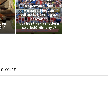
EGYÉB KATEGÓRIA
A sportanalitika
varázsa: Hogyan
változtatják meg az
adatok és
ben
statisztikák a modern
érfi
szurkolói élményt?
 CIKKHEZ