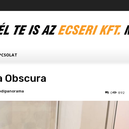
PCSOLAT
 Obscura
edipanorama
0
892