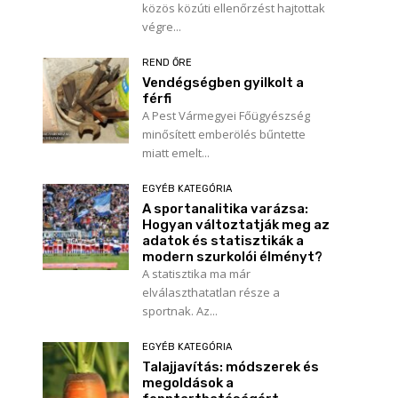
közös közúti ellenőrzést hajtottak
végre...
REND ŐRE
Vendégségben gyilkolt a
férfi
A Pest Vármegyei Főügyészség
minősített emberölés bűntette
miatt emelt...
EGYÉB KATEGÓRIA
A sportanalitika varázsa:
Hogyan változtatják meg az
adatok és statisztikák a
modern szurkolói élményt?
A statisztika ma már
elválaszthatatlan része a
sportnak. Az...
EGYÉB KATEGÓRIA
Talajjavítás: módszerek és
megoldások a