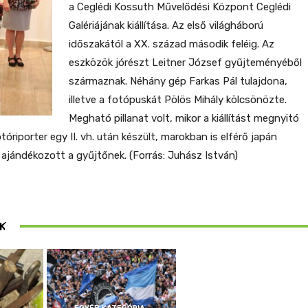
a Ceglédi Kossuth Művelődési Központ Ceglédi
Galériájának kiállítása. Az első világháború
időszakától a XX. század második feléig. Az
eszközök jórészt Leitner József gyűjteményéből
származnak. Néhány gép Farkas Pál tulajdona,
illetve a fotópuskát Pölös Mihály kölcsönözte.
Megható pillanat volt, mikor a kiállítást megnyitó
otóriporter egy II. vh. után készült, marokban is elférő japán
jándékozott a gyűjtőnek. (Forrás: Juhász István)
ösen
K
ek