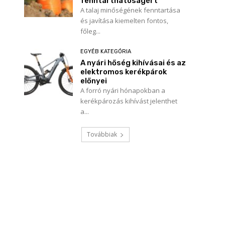
fenntarthatóságért
A talaj minőségének fenntartása
és javítása kiemelten fontos,
főleg...
EGYÉB KATEGÓRIA
A nyári hőség kihívásai és az
elektromos kerékpárok
előnyei
A forró nyári hónapokban a
kerékpározás kihívást jelenthet
a...
Továbbiak