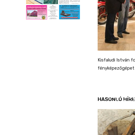
Kisfaludi István f
fényképezőgépet a
REND ŐRE
Idén is köz
HASONLÓ HÍRE
ellenőrizt