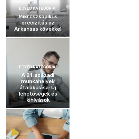
EGYÉB KATEGÓRIA
Mikroszkopikus
precizitás az
Arkansas kövekkel
EGYÉB KATEGÓRIA
A 21. századi
munkahelyek
átalakulása: Új
lehetőségek és
kihívások