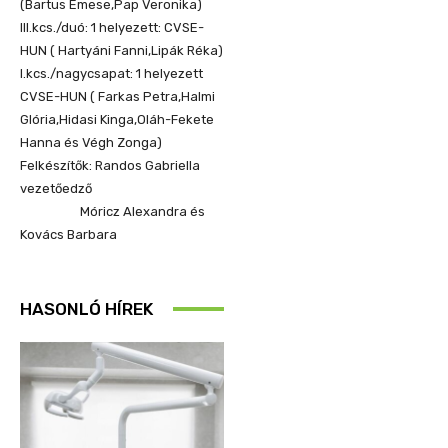
(Bartus Emese,Pap Veronika)
III.kcs./duó: 1 helyezett: CVSE-
HUN ( Hartyáni Fanni,Lipák Réka)
I.kcs./nagycsapat: 1 helyezett
CVSE-HUN ( Farkas Petra,Halmi
Glória,Hidasi Kinga,Oláh-Fekete
Hanna és Végh Zonga)
Felkészítők: Randos Gabriella
vezetőedző
Móricz Alexandra és
Kovács Barbara
HASONLÓ HÍREK