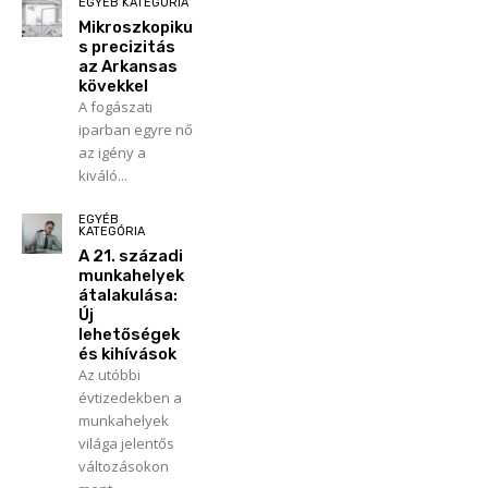
EGYÉB KATEGÓRIA
Mikroszkopiku
s precizitás
az Arkansas
kövekkel
A fogászati
iparban egyre nő
az igény a
kiváló...
EGYÉB
KATEGÓRIA
A 21. századi
munkahelyek
átalakulása:
Új
lehetőségek
és kihívások
Az utóbbi
évtizedekben a
munkahelyek
világa jelentős
változásokon