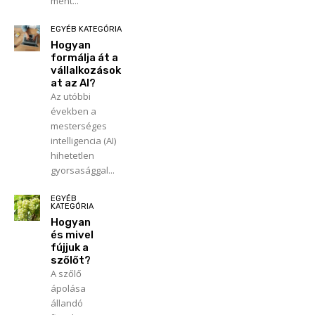
ment...
EGYÉB KATEGÓRIA
Hogyan
formálja át a
vállalkozások
at az AI?
Az utóbbi
években a
mesterséges
intelligencia (AI)
hihetetlen
gyorsasággal...
EGYÉB
KATEGÓRIA
Hogyan
és mivel
fújjuk a
szőlőt?
A szőlő
ápolása
állandó