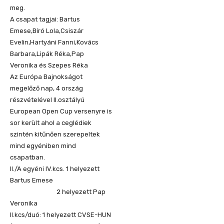
meg.
A csapat tagjai: Bartus
Emese,Bíró Lola,Csiszár
Evelin,Hartyáni Fanni,Kovács
Barbara,Lipák Réka,Pap
Veronika és Szepes Réka
Az Európa Bajnokságot
megelőző nap, 4 ország
részvételével II.osztályú
European Open Cup versenyre is
sor került ahol a ceglédiek
szintén kitűnően szerepeltek
mind egyéniben mind
csapatban.
II./A egyéni IV.kcs. 1 helyezett
Bartus Emese
2 helyezett Pap
Veronika
II.kcs/duó: 1 helyezett CVSE-HUN