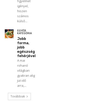
figyelmet
igényel,
hiszen
számos
külső...
EGYÉB
KATEGÓRIA
Jobb
forma,
jobb
egészség
fehérjével
A mai
rohanó
világban
gyakran alig
jut idő
arra,...
Továbbiak