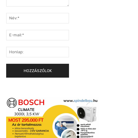
Hozzászólás:
Név:*
E-
mail:*
Honlap: