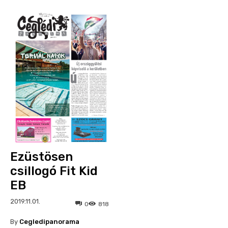
Ezüstösen
csillogó Fit Kid
EB
2019.11.01.
0
818
By
Cegledipanorama