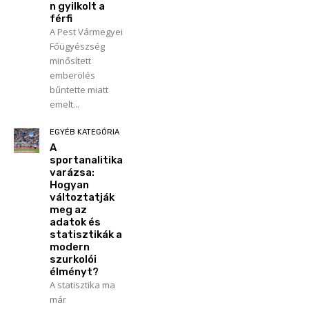
n gyilkolt a
férfi
A Pest Vármegyei
Főügyészség
minősített
emberölés
bűntette miatt
emelt...
EGYÉB KATEGÓRIA
A
sportanalitika
varázsa:
Hogyan
változtatják
meg az
adatok és
statisztikák a
modern
szurkolói
élményt?
A statisztika ma
már