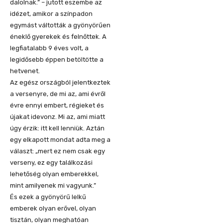
dalolnak.” – jutott eszembe az
idézet, amikor a színpadon
egymást váltották a gyönyörűen
éneklő gyerekek és felnőttek. A
legfiatalabb 9 éves volt, a
legidősebb éppen betöltötte a
hetvenet.
Az egész országból jelentkeztek
a versenyre, de mi az, ami évről
évre ennyi embert, régieket és
újakat idevonz. Mi az, ami miatt
úgy érzik: itt kell lenniük. Aztán
egy elkapott mondat adta meg a
választ: „mert ez nem csak egy
verseny, ez egy találkozási
lehetőség olyan emberekkel,
mint amilyenek mi vagyunk.”
És ezek a gyönyörű lelkű
emberek olyan erővel, olyan
tisztán, olyan meghatóan