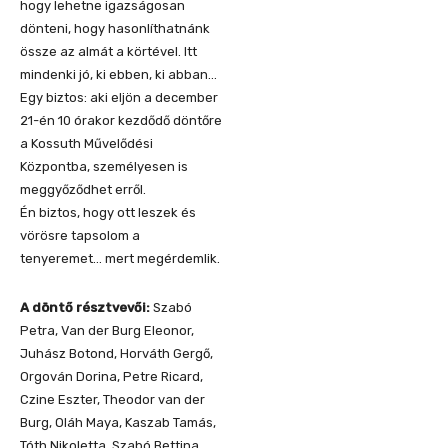
hogy lehetne igazságosan
dönteni, hogy hasonlíthatnánk
össze az almát a körtével. Itt
mindenki jó, ki ebben, ki abban…
Egy biztos: aki eljön a december
21-én 10 órakor kezdődő döntőre
a Kossuth Művelődési
Központba, személyesen is
meggyőződhet erről.
Én biztos, hogy ott leszek és
vörösre tapsolom a
tenyeremet… mert megérdemlik.
A döntő résztvevői:
Szabó
Petra, Van der Burg Eleonor,
Juhász Botond, Horváth Gergő,
Orgován Dorina, Petre Ricard,
Czine Eszter, Theodor van der
Burg, Oláh Maya, Kaszab Tamás,
Tóth Nikoletta, Szabó Bettina,