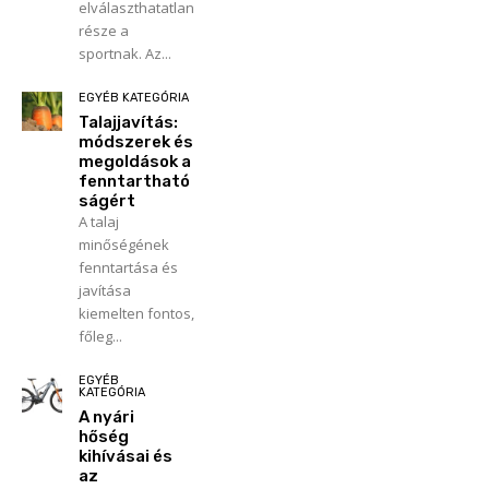
elválaszthatatlan
része a
sportnak. Az...
EGYÉB KATEGÓRIA
Talajjavítás:
módszerek és
megoldások a
fenntartható
ságért
A talaj
minőségének
fenntartása és
javítása
kiemelten fontos,
főleg...
EGYÉB
KATEGÓRIA
A nyári
hőség
kihívásai és
az