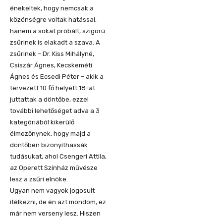
énekeltek, hogy nemcsak a
közönségre voltak hatással,
hanem a sokat próbált, szigorú
zsűrinek is elakadt a szava. A
zsűrinek – Dr. Kiss Mihályné,
Csiszár Ágnes, Kecskeméti
Ágnes és Ecsedi Péter – akik a
tervezett 10 fő helyett 18-at
juttattak a döntőbe, ezzel
további lehetőséget adva a 3
kategóriából kikerülő
élmezőnynek, hogy majd a
döntőben bizonyíthassák
tudásukat, ahol Csengeri Attila,
az Operett Színház művésze
lesz a zsűri elnöke.
Ugyan nem vagyok jogosult
ítélkezni, de én azt mondom, ez
már nem verseny lesz. Hiszen