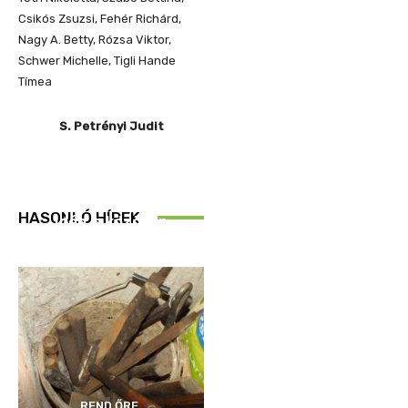
Csikós Zsuzsi, Fehér Richárd,
Nagy A. Betty, Rózsa Viktor,
Schwer Michelle, Tigli Hande
Tímea
S. Petrényi Judit
REND ŐRE
HASONLÓ HÍREK
Idén is közösen
ellenőriztek
REND ŐRE