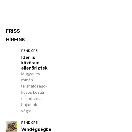
FRISS
HÍREINK
REND ŐRE
Idén is
közösen
ellenőriztek
Magyar és
román
társhatóságok
közös közúti
ellenőrzést
hajtottak
végre...
REND ŐRE
Vendégségbe