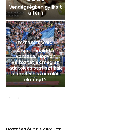
Vendégségben gyilkolt
a férfi
EGYÉB KATEGÓRIA
A sportanalitika
varázsa: Hogyan
változtatják meg az
adatok és statisztikák
a modern szurkolói
élményt?
HOZZÁSZÓLOK A CIKKHEZ