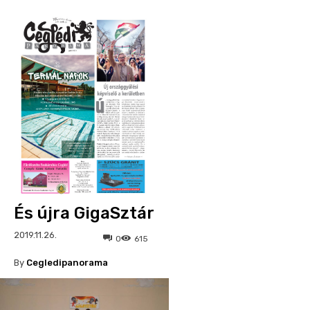
És újra GigaSztár
2019.11.26.
0
615
By
Cegledipanorama