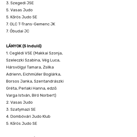
3. Szegedi JSE
5. Vasas Judo
5. Kőrös Judo SE
7. OLC T-Trans-Gemenc JK
7. Óbudai JC
LÁNYOK (5 induló)
1. Ceglédi VSE (Makkai Szonja,
Szeleczki Szabina, Vég Luca,
Hársvölgyi Tamara, Zsilka
Adrienn, Eichmüller Boglárka,
Borsos Janka, Szentandrászki
Gréta, Perlaki Hanna, edző:
Varga István, Bíró Norbert)
2. Vasas Judo
3. Szatymazi SE
4. Dombóvári Judo Klub
5. Kőrös Judo SE