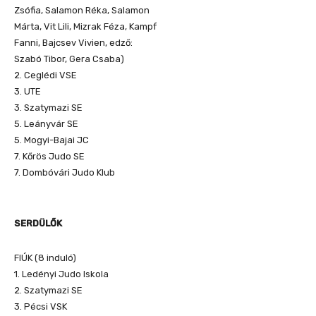
Zsófia, Salamon Réka, Salamon
Márta, Vit Lili, Mizrak Féza, Kampf
Fanni, Bajcsev Vivien, edző:
Szabó Tibor, Gera Csaba)
2. Ceglédi VSE
3. UTE
3. Szatymazi SE
5. Leányvár SE
5. Mogyi-Bajai JC
7. Kőrös Judo SE
7. Dombóvári Judo Klub
SERDÜLŐK
FIÚK (8 induló)
1. Ledényi Judo Iskola
2. Szatymazi SE
3. Pécsi VSK