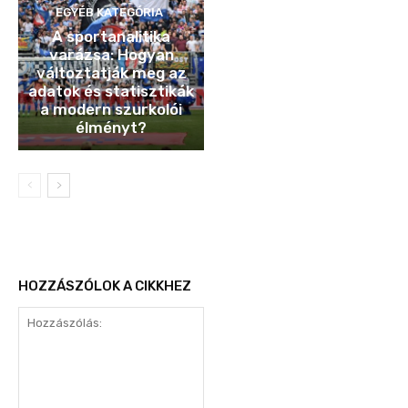
EGYÉB KATEGÓRIA
A sportanalitika
varázsa: Hogyan
változtatják meg az
adatok és statisztikák
a modern szurkolói
élményt?
HOZZÁSZÓLOK A CIKKHEZ