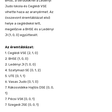
BHSE, a serdülőknél a Ledényi
Judo Iskola és Ceglédi VSE
vihette haza az aranyérmet. Az
összevont éremtáblázat első
helye a ceglédieké lett,
megelőzve a BHSE és a Ledényi
JI (1, 0, 0) együttesét.
Az éremtáblázat:
1. Ceglédi VSE (2, 1, 0)
2. BHSE (1, 0, 0)
2. Ledényi JI (1, 0, 0)
4. Szatymazi SE (0, 1, 2)
5. UTE (0, 1, 1)
6. Vasas Judo (0, 1, 0)
7. Rákosvidéke Hajtós DSE (0, 0,
1)
7. Pécsi VSK (0, 0, 1)
7. Szegedi JSE (0, 0, 1)