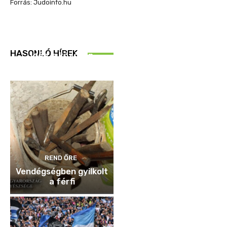
Forrás: Judoinfo.hu
REND ŐRE
HASONLÓ HÍREK
Idén is közösen
ellenőriztek
REND ŐRE
Vendégségben gyilkolt
a férfi