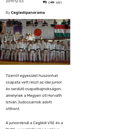
2019.12.03.
0
681
By
Cegledipanorama
Tizenöt egyesület huszonhat
csapata vett részt az idei junior
és serdülő csapatbajnokságon,
amelynek a Megyeri úti Horváth
István Judocsarnok adott
otthont.
A junioroknál a Ceglédi VSE és a