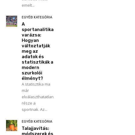
emelt...
EGYÉB KATEGÓRIA
A
sportanalitika
varázsa:
Hogyan
változtatják
meg az
adatok és
statisztikák a
modern
szurkolói
élményt?
A statisztika ma
már
elválaszthatatlan
része a
sportnak. Az...
EGYÉB KATEGÓRIA
Talajjavítás:
módszerek és