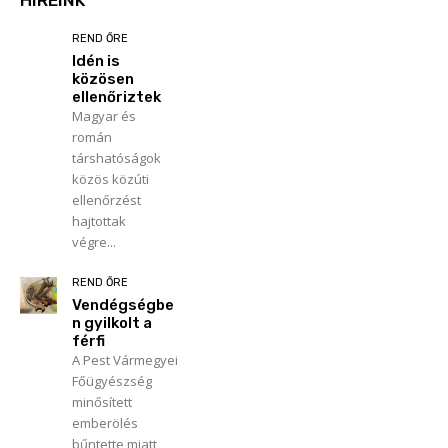
REND ŐRE
Idén is
közösen
ellenőriztek
Magyar és
román
társhatóságok
közös közúti
ellenőrzést
hajtottak
végre...
REND ŐRE
Vendégségbe
n gyilkolt a
férfi
A Pest Vármegyei
Főügyészség
minősített
emberölés
bűntette miatt