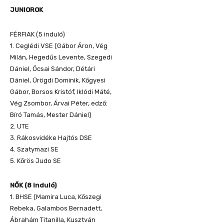
JUNIOROK
FÉRFIAK (5 induló)
1. Ceglédi VSE (Gábor Áron, Vég
Milán, Hegedűs Levente, Szegedi
Dániel, Ócsai Sándor, Détári
Dániel, Ürögdi Dominik, Kőgyesi
Gábor, Borsos Kristóf, Iklódi Máté,
Vég Zsombor, Árvai Péter, edző:
Bíró Tamás, Mester Dániel)
2. UTE
3. Rákosvidéke Hajtós DSE
4. Szatymazi SE
5. Kőrös Judo SE
NŐK (8 induló)
1. BHSE (Mamira Luca, Kőszegi
Rebeka, Galambos Bernadett,
Ábrahám Titanilla, Kusztván