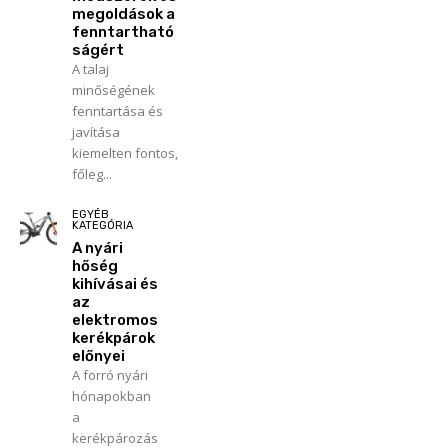
megoldások a
fenntartható
ságért
A talaj
minőségének
fenntartása és
javítása
kiemelten fontos,
főleg...
EGYÉB
KATEGÓRIA
A nyári
hőség
kihívásai és
az
elektromos
kerékpárok
előnyei
A forró nyári
hónapokban
a
kerékpározás