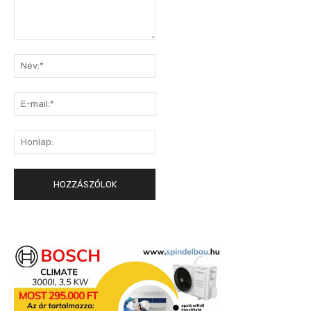
Hozzászólás:
Név:*
E-
mail:*
Honlap: