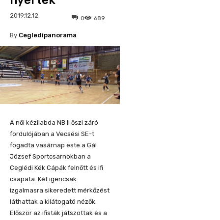
nyertek
2019.12.12.
0
689
By
Cegledipanorama
A női kézilabda NB II őszi záró
fordulójában a Vecsési SE-t
fogadta vasárnap este a Gál
József Sportcsarnokban a
Ceglédi Kék Cápák felnőtt és ifi
csapata. Két igencsak
izgalmasra sikeredett mérkőzést
láthattak a kilátogató nézők.
Először az ifisták játszottak és a