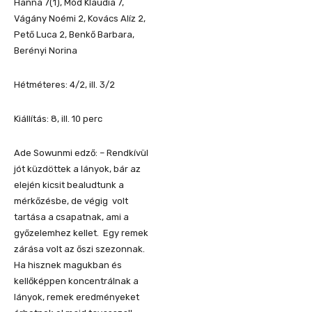
Hanna 7(1), Mód Klaudia 7,
Vágány Noémi 2, Kovács Alíz 2,
Pető Luca 2, Benkő Barbara,
Berényi Norina
Hétméteres: 4/2, ill. 3/2
Kiállítás: 8, ill. 10 perc
Ade Sowunmi edző: – Rendkívül
jót küzdöttek a lányok, bár az
elején kicsit bealudtunk a
mérkőzésbe, de végig volt
tartása a csapatnak, ami a
győzelemhez kellet. Egy remek
zárása volt az őszi szezonnak.
Ha hisznek magukban és
kellőképpen koncentrálnak a
lányok, remek eredményeket