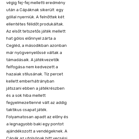
végig fej-fej melletti eredmény
után a Cápáknak sikerült egy
góllal nyerniük. A felnőttek két
ellentétes félidőt produkáltak.
Az elsőt tetszetős játék mellett
hat gólos előnnyel zárta a
Cegléd, a másodikban azonban
már nyögvenyelőssé váltak a
támadásaik. A játékvezetők
felfogása nem kedvezett a
hazaiak stílusának. Tíz percet
kellett emberhátrányban
játszani ebben a játékrészben
és a sok hiba mellett
fegyelmezetlenné vált az addig
taktikus csapat játék.
Folyamatosan apadt az előny és
a legnagyobb baki egy pontot
ajándékozott a vendégeknek. A
Cápák az utolsónak hitt vecsési