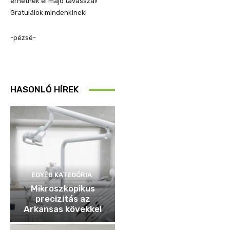
érhetnek el majd tavasszal!
Gratulálok mindenkinek!
-pézsé-
HASONLÓ HÍREK
EGYÉB KATEGÓRIA
Mikroszkopikus
precizitás az
Arkansas kövekkel