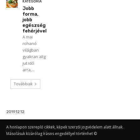
KATEGÓRIA
Jobb
forma,
jobb
egészség
fehérjével
A mai
rohanó
világban
gyakran alig
jut idő
arra,...
Továbbiak
2019.12.12.
A honlapon szereplő cikkek, képek szerzői jogvédelem alatt állnak.
Másolásuk kizárólag írásos engedéllyel történhet ©