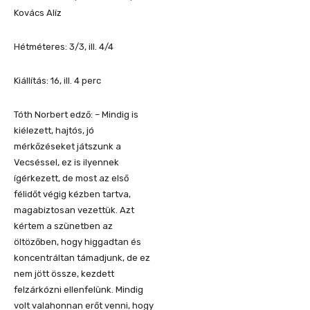
Kovács Alíz
Hétméteres: 3/3, ill. 4/4
Kiállítás: 16, ill. 4 perc
Tóth Norbert edző: – Mindig is
kiélezett, hajtós, jó
mérkőzéseket játszunk a
Vecséssel, ez is ilyennek
ígérkezett, de most az első
félidőt végig kézben tartva,
magabiztosan vezettük. Azt
kértem a szünetben az
öltözőben, hogy higgadtan és
koncentráltan támadjunk, de ez
nem jött össze, kezdett
felzárkózni ellenfelünk. Mindig
volt valahonnan erőt venni, hogy