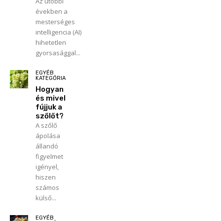
Az utóbbi
években a
mesterséges
intelligencia (AI)
hihetetlen
gyorsasággal...
EGYÉB
KATEGÓRIA
Hogyan
és mivel
fújjuk a
szőlőt?
A szőlő
ápolása
állandó
figyelmet
igényel,
hiszen
számos
külső...
EGYÉB