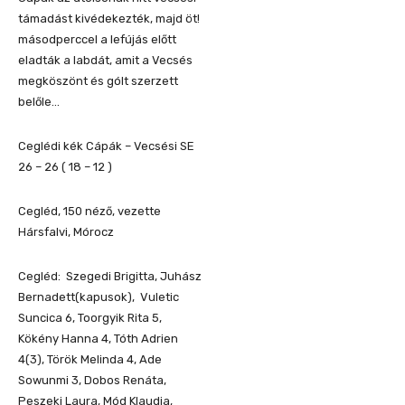
támadást kivédekezték, majd öt!
másodperccel a lefújás előtt
eladták a labdát, amit a Vecsés
megköszönt és gólt szerzett
belőle…
Ceglédi kék Cápák – Vecsési SE
26 – 26 ( 18 – 12 )
Cegléd, 150 néző, vezette
Hársfalvi, Mórocz
Cegléd: Szegedi Brigitta, Juhász
Bernadett(kapusok), Vuletic
Suncica 6, Toorgyik Rita 5,
Kökény Hanna 4, Tóth Adrien
4(3), Török Melinda 4, Ade
Sowunmi 3, Dobos Renáta,
Peszeki Laura, Mód Klaudia,