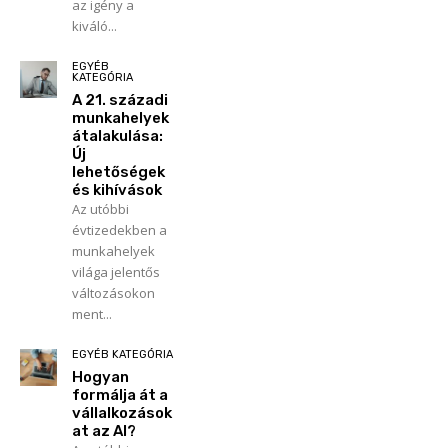
az igény a
kiváló...
EGYÉB
KATEGÓRIA
A 21. századi
munkahelyek
átalakulása:
Új
lehetőségek
és kihívások
Az utóbbi
évtizedekben a
munkahelyek
világa jelentős
változásokon
ment...
EGYÉB KATEGÓRIA
Hogyan
formálja át a
vállalkozások
at az AI?