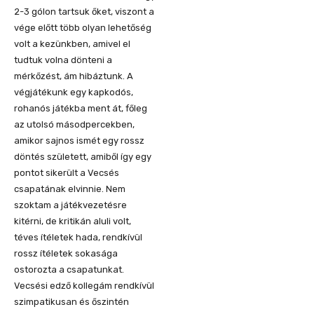
2-3 gólon tartsuk őket, viszont a
vége előtt több olyan lehetőség
volt a kezünkben, amivel el
tudtuk volna dönteni a
mérkőzést, ám hibáztunk. A
végjátékunk egy kapkodós,
rohanós játékba ment át, főleg
az utolsó másodpercekben,
amikor sajnos ismét egy rossz
döntés született, amiből így egy
pontot sikerült a Vecsés
csapatának elvinnie. Nem
szoktam a játékvezetésre
kitérni, de kritikán aluli volt,
téves ítéletek hada, rendkívül
rossz ítéletek sokasága
ostorozta a csapatunkat.
Vecsési edző kollegám rendkívül
szimpatikusan és őszintén