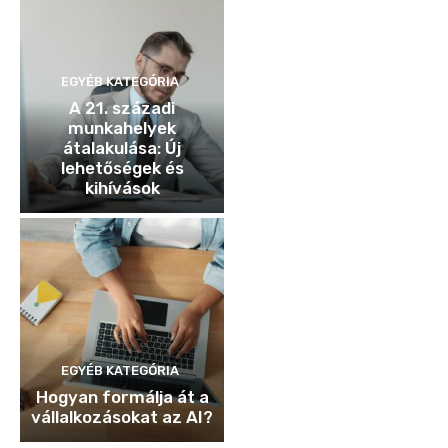
EGYÉB KATEGÓRIA
A 21. századi
munkahelyek
átalakulása: Új
lehetőségek és
kihívások
EGYÉB KATEGÓRIA
Hogyan formálja át a
vállalkozásokat az AI?