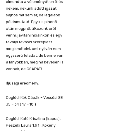
elmondta a véleményét erről és
nekem, nekünk adott igazat,
sajnos mit sem ér, de legalább
példamutató. Egy kis pihenő
után megpróbálkozunk erőt
venni, javítani hibáinkon és egy
tavalyi tavaszi szereplést
megismételni, ami nyilván nem
egyszerű feladat, de benne van
a lányokban, még ha kevesen is
vannak, de CSAPAT!
Ifjúsági eredmény:
Ceglédi Kék Cápák – Vecsési SE
35 – 34 ( 17 – 18 )
Cegléd: Kató Krisztina (kapus),
Peszeki Laura 13(1), Kökény