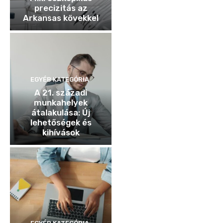
precizitás az
Arkansas kövekkel
EGYÉB KATEGÓRIA
A 21. századi
munkahelyek
átalakulása: Új
lehetőségek és
kihívások