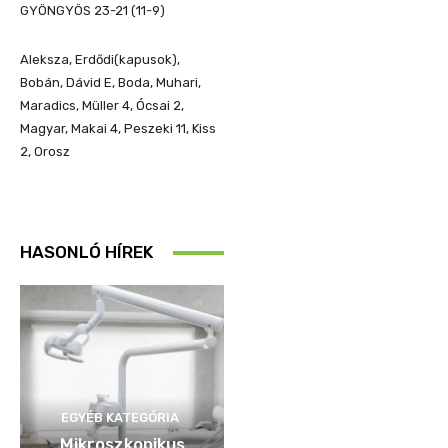
GYÖNGYÖS 23-21 (11-9)
Aleksza, Erdődi(kapusok),
Bobán, Dávid E, Boda, Muhari,
Maradics, Müller 4, Ócsai 2,
Magyar, Makai 4, Peszeki 11, Kiss
2, Orosz
HASONLÓ HÍREK
EGYÉB KATEGÓRIA
Mikroszkopikus