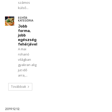
számos
külső...
EGYÉB
KATEGÓRIA
Jobb
forma,
jobb
egészség
fehérjével
A mai
rohanó
világban
gyakran alig
jut idő
arra,...
Továbbiak
2019.12.12.