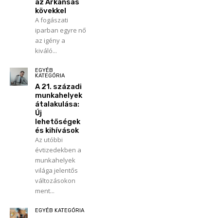
az Arkansas
kövekkel
A fogászati
iparban egyre nő
az igény a
kiváló...
EGYÉB
KATEGÓRIA
A 21. századi
munkahelyek
átalakulása:
Új
lehetőségek
és kihívások
Az utóbbi
évtizedekben a
munkahelyek
világa jelentős
változásokon
ment...
EGYÉB KATEGÓRIA