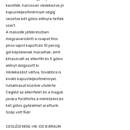
kezdték, harcosan védekezve jó
kapusteljesítménnyel végig
vezetve két gólos előnyre tettek
szert.
A második játékrészben
megzavarodott a csapat Kiss
piros lapot kapott,és 10 percig
gól képtelenek maradtak, amit
kihasznált az ellenfél és 5 gólos
előnyt dolgozott ki.
Védekezést váltva, továbbra is
kiváló kapusteljesítménnyel,
hatalmasat küzdve utolérte
Cegléd az ellenfelét és a maguk
javára fordította a mérkőzést,és
két gólos győzelmet arattunk.
Szép volt fiúk!
CEGLÉDI KKSE-HE-DO B.BRAUN