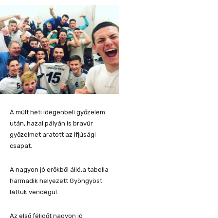
A múlt heti idegenbeli győzelem
után, hazai pályán is bravúr
győzelmet aratott az ifjúsági
csapat.
A nagyon jó erőkből álló,a tabella
harmadik helyezett Gyöngyöst
láttuk vendégül.
Az első félidőt nagyon jó