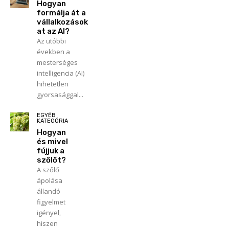
Hogyan
formálja át a
vállalkozások
at az AI?
Az utóbbi
években a
mesterséges
intelligencia (AI)
hihetetlen
gyorsasággal...
EGYÉB
KATEGÓRIA
Hogyan
és mivel
fújjuk a
szőlőt?
A szőlő
ápolása
állandó
figyelmet
igényel,
hiszen