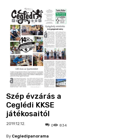
Szép évzárás a
Ceglédi KKSE
játékosaitól
2019.12.12.
0
834
By
Cegledipanorama