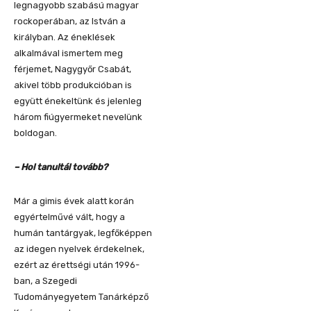
legnagyobb szabású magyar
rockoperában, az István a
királyban. Az éneklések
alkalmával ismertem meg
férjemet, Nagygyőr Csabát,
akivel több produkcióban is
együtt énekeltünk és jelenleg
három fiúgyermeket nevelünk
boldogan.
– Hol tanultál tovább?
Már a gimis évek alatt korán
egyértelművé vált, hogy a
humán tantárgyak, legfőképpen
az idegen nyelvek érdekelnek,
ezért az érettségi után 1996-
ban, a Szegedi
Tudományegyetem Tanárképző