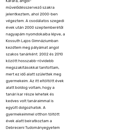
Karára, angol-
művelődésszervező szakra
jelentkeztem, ahol 2000-ben
végeztem. A csodálatos szegedi
évek után 2000 szeptemberétől
nagyapám nyomdokaiba lépve, a
Kossuth Lajos Gimnáziumban
kezdtem meg pályámat angol
szakos tanárként. 2002 és 2010
között hosszabb-rövidebb
megszakításokkal tanítottam,
mert ez idő alatt születtek meg
gyermekeim. Az itt eltöltött évek
alatt boldog voltam, hogy a
tanári kar része lehetek és
kedves volt tanáraimmal is
együtt dolgozhatok. A
gyermekeimmel otthon töltött
évek alatt beiratkoztam a
Debreceni Tudományegyetem