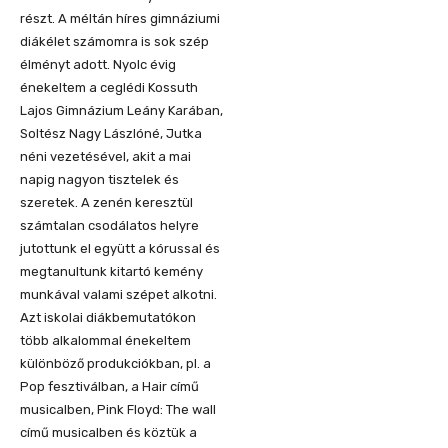
részt. A méltán híres gimnáziumi
diákélet számomra is sok szép
élményt adott. Nyolc évig
énekeltem a ceglédi Kossuth
Lajos Gimnázium Leány Karában,
Soltész Nagy Lászlóné, Jutka
néni vezetésével, akit a mai
napig nagyon tisztelek és
szeretek. A zenén keresztül
számtalan csodálatos helyre
jutottunk el együtt a kórussal és
megtanultunk kitartó kemény
munkával valami szépet alkotni.
Azt iskolai diákbemutatókon
több alkalommal énekeltem
különböző produkciókban, pl. a
Pop fesztiválban, a Hair című
musicalben, Pink Floyd: The wall
című musicalben és köztük a