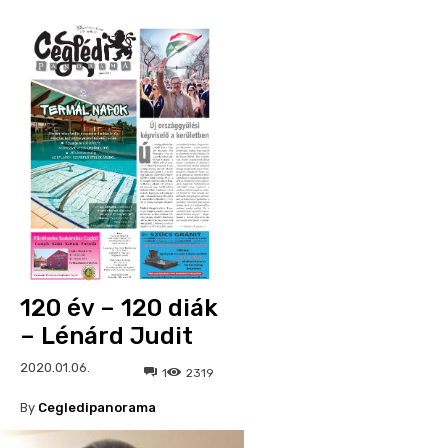
120 év – 120 diák
– Lénárd Judit
2020.01.06.
1
2319
By
Cegledipanorama