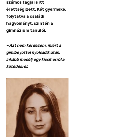
számos tagja is itt
érettségizett. Két gyermeke,
folytatva a családi
hagyományt, szintén a
gimnázium tanulói.
– Azt nem kérdezem, miért a
gimibe jöttél nyolcadik után,
inkább mesélj egy kicsit erről a
kötődésről.