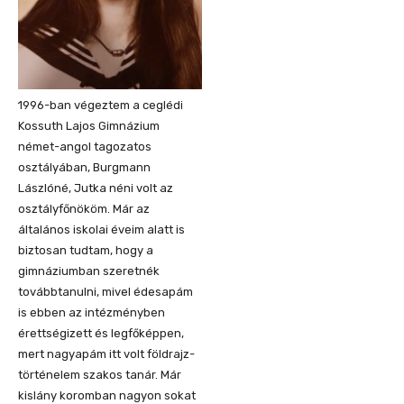
1996-ban végeztem a ceglédi
Kossuth Lajos Gimnázium
német-angol tagozatos
osztályában, Burgmann
Lászlóné, Jutka néni volt az
osztályfőnököm. Már az
általános iskolai éveim alatt is
biztosan tudtam, hogy a
gimnáziumban szeretnék
továbbtanulni, mivel édesapám
is ebben az intézményben
érettségizett és legfőképpen,
mert nagyapám itt volt földrajz-
történelem szakos tanár. Már
kislány koromban nagyon sokat