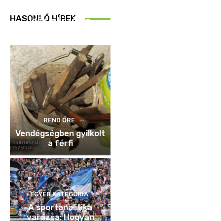
REND ŐRE
HASONLÓ HÍREK
Idén is közösen
ellenőriztek
REND ŐRE
Vendégségben gyilkolt
a férfi
EGYÉB KATEGÓRIA
A sportanalitika
varázsa: Hogyan