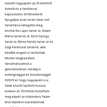
mesélt nagyapám az itt eltöltött
éveiről és a tanítással
kapcsolatos történeteiről.
Nyugdíjas évei során több volt
tanártársa látogatta meg,
köztük Kis Lajos tanár úr, Ádám
Mária tanárnő, dr. Kürti György
tanár úr, Béres Károly tanár úr és
Sági Ferencné tanárnő, akik
később engem is tanítottak.
Miután megkezdtem
tanulmányaimat a
gimnáziumban, mindig is
boldogsággal és büszkeséggel
töltött el, hogy nagyapám is e
falak között tanított hosszú
éveken át. Örömmel mutattam
meg képét az intézmény falain
lévő tablókon barátaimnak,