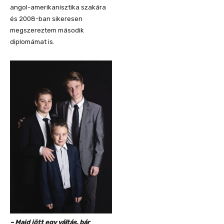
angol-amerikanisztika szakára
és 2008-ban sikeresen
megszereztem második
diplomámat is.
– Majd jött egy váltás, bár