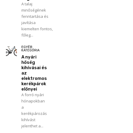
A talaj
minőségének
fenntartása és
javítása
kiemelten fontos,
főleg...
EGYÉB
KATEGÓRIA
A nyári
hőség
kihívásai és
az
elektromos
kerékpárok
előnyei
A forró nyári
hónapokban
a
kerékpározás
kihívást
jelenthet a...