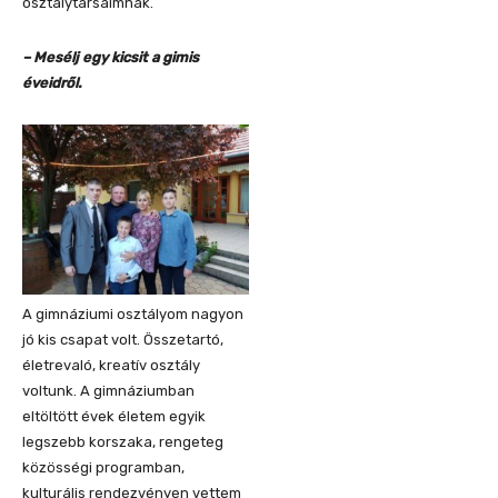
osztálytársaimnak.
– Mesélj egy kicsit a gimis
éveidről.
A gimnáziumi osztályom nagyon
jó kis csapat volt. Összetartó,
életrevaló, kreatív osztály
voltunk. A gimnáziumban
eltöltött évek életem egyik
legszebb korszaka, rengeteg
közösségi programban,
kulturális rendezvényen vettem