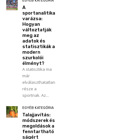
EGYÉB KATEGÓRIA
A
sportanalitika
varázsa:
Hogyan
változtatják
meg az
adatok és
statisztikák a
modern
szurkolói
élményt?
A statisztika ma
már
elválaszthatatlan
része a
sportnak. Az...
EGYÉB KATEGÓRIA
Talajjavítás:
módszerek és
megoldások a
fenntartható
ságért