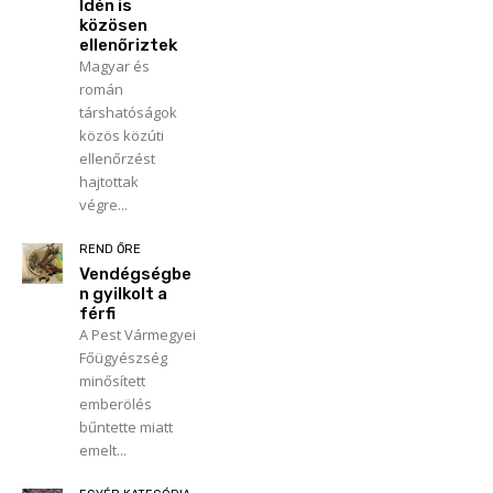
Idén is
közösen
ellenőriztek
Magyar és
román
társhatóságok
közös közúti
ellenőrzést
hajtottak
végre...
REND ŐRE
Vendégségbe
n gyilkolt a
férfi
A Pest Vármegyei
Főügyészség
minősített
emberölés
bűntette miatt
emelt...