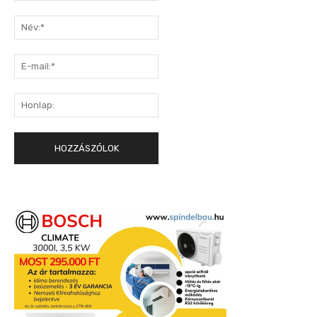
Hozzászólás:
Név:*
E-
mail:*
Honlap: