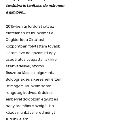
továbbra is tanítasz, de már nem
a gimiben…
2015-ben új fordulat jött az
életemben és munkámat a
Ceglédi Idea Oktatási
Központban folytattam tovább.
Három éve dolgozom itt egy
csodálatos csapattal, akikkel
szenvedéllyel, szoros
összetartással, dolgozunk,
Boldognak és sikeresnek érzem
itt magam. Munkám során
rengeteg kedves, érdekes
emberrel dolgozom együtt és
nagy örömömre szolgál, ha
közös munkával eredményt
tudunk elérni.