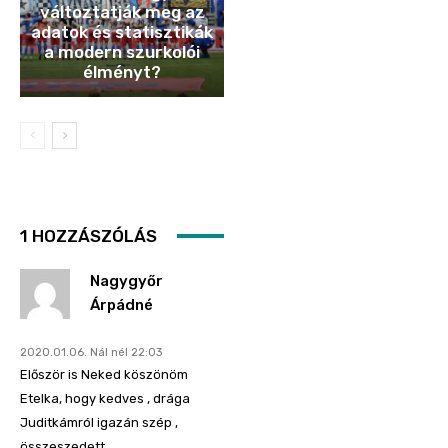
változtatják meg az
adatok és statisztikák
a modern szurkolói
élményt?
1 HOZZÁSZÓLÁS
Nagygyőr
Árpádné
2020.01.06. Nál nél 22:03
Először is Neked köszönöm
Etelka, hogy kedves , drága
Juditkámról igazán szép ,
összeszedett