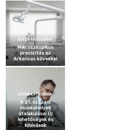
EGYÉB KATEGÓRIA
Mikroszkopikus
precizitás az
Arkansas kövekkel
EGYÉB KATEGÓRIA
A 21. századi
munkahelyek
átalakulása: Új
lehetőségek és
kihívások