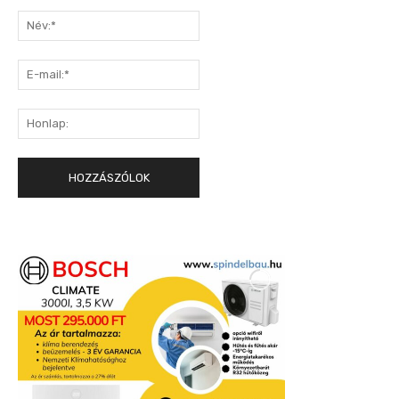
Hozzászólás:
Név:*
E-
mail:*
Honlap: