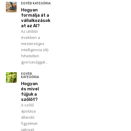
EGYÉB KATEGÓRIA
Hogyan
formálja át a
vállalkozások
at az AI?
Az utóbbi
években a
mesterséges
intelligencia (AI)
hihetetlen
gyorsasággal...
EGYÉB
KATEGÓRIA
Hogyan
és mivel
fújjuk a
szőlőt?
A szőlő
ápolása
állandó
figyelmet
igényel,