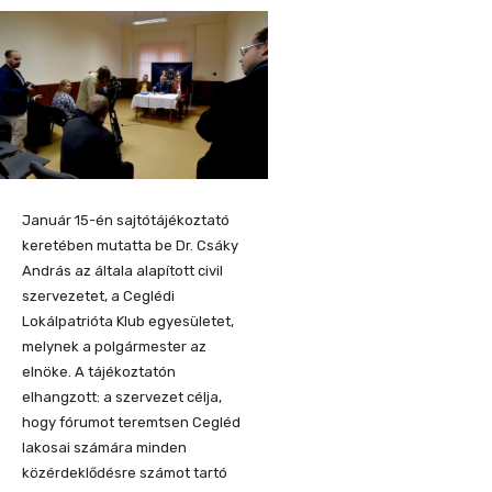
Január 15-én sajtótájékoztató
keretében mutatta be Dr. Csáky
András az általa alapított civil
szervezetet, a Ceglédi
Lokálpatrióta Klub egyesületet,
melynek a polgármester az
elnöke. A tájékoztatón
elhangzott: a szervezet célja,
hogy fórumot teremtsen Cegléd
lakosai számára minden
közérdeklődésre számot tartó