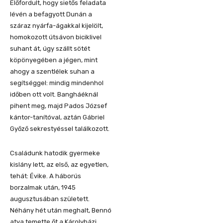
Előfordult, hogy sietős feladata
lévén a
befagyott Dunán
a
száraz n
yárfa-ágakkal kijelölt,
homoko
zott útsávon bicikli
vel
suhant át, úgy szállt sötét
köpönyegében a jégen, mint
ahogy a szentlélek suhan a
segítséggel: mindig
mindenhol
időben ott volt.
Bangháéknál
pihent meg, majd Pados József
kántor-tanítóval, aztán Gábriel
Győző sekrestyéssel találkozott.
C
saládunk hatodik gyermeke
k
islány lett, az első, az egyetlen,
tehát: Évike.
A háborús
borzalmak után, 1945
augusztusában született.
Néhány hét után meghalt,
Bennó
atya temette őt a
Károlyházi