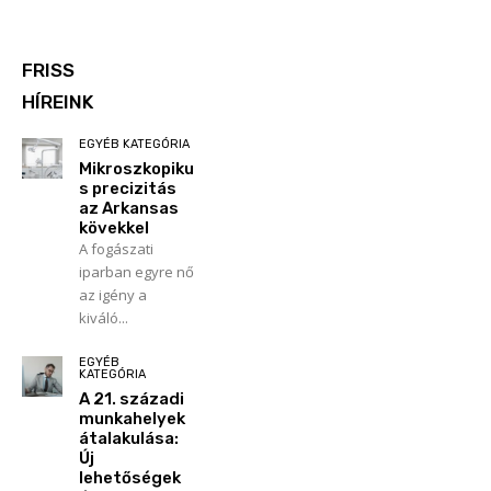
FRISS
HÍREINK
EGYÉB KATEGÓRIA
Mikroszkopiku
s precizitás
az Arkansas
kövekkel
A fogászati
iparban egyre nő
az igény a
kiváló...
EGYÉB
KATEGÓRIA
A 21. századi
munkahelyek
átalakulása:
Új
lehetőségek