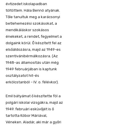
évtizedet iskolapadban
töltöttem
. Hála
Bennó
atyának
.
Tőle tanultuk meg a karácsonyi
betlehemezési szokásokat, a
mendikáláskor
szokásos
énekeket, a rendet, fegyelmet a
dolgaink körül.
Ő készített fel az
elsőáldozásra, majd az 1949-es
szentiváni
bérmálkozásra. (Az
19
48-as államosítás után még
1949
fe
b
ruárjában
is
kaptunk
osztályzatot hit-és
erkölcstanból – IV. o. félév
kor
)
.
Emil bátyámat ő készítette föl a
polgári iskolai vizsgákra, majd az
1949. februári esküvőjét is ő
tartotta K
óbor Máriával,
Vén
eken. Aladár,
aki már a győri