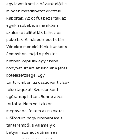
egy
lovas kocsi
a házunk előtt, s
minden mozdíthatót elvittek!
Raboltak.
Az öt fiút bezárták az
egyik szobába, a mási
kban
szüleimet állították falhoz
és
pakoltak. A második es
et után
Vénekre menekültünk, bun
ker a
Somosban, maj
d
a pásztor-
házban kaptunk egy szob
a
-
konyhát. Itt ért az
iskolába járás
kötelezettsége. Egy
tanteremben az összevont alsó-
felső ta
gozat! Szerdánként
egész nap
hittan,
Bennó
atya
tartotta.
Nem volt akkor
még
óvoda, féltem az iskolától.
Előfordult, hogy
kirohantam a
tanteremből, s v
alamelyik
bátyám
szaladt utánam
és