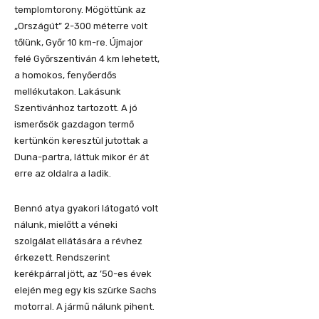
templomtorony. Mögöttünk a
z
„
Országút” 2-300 méterre vo
lt
tőlünk, Győr 10 km-re.
Újmajor
felé Győrszentiván 4 km lehetett,
a homokos, fenyőerdős
mellékutakon.
Lakásunk
Szentivánhoz
tartozott.
A jó
ismerősök gazdagon termő
kertünkön keresztül jutottak a
Duna-partra, láttuk mikor é
r át
erre az oldalra a ladik.
B
ennó
atya gyakori lát
ogató volt
nálunk
, mielőtt
a
véneki
szolgálat ellátására
a révhez
érkezett
. Rendszerint
kerékpárral jött
, az
’
50-es évek
elején
meg
egy
kis szürke Sachs
motorral. A
jármű
nálunk p
i
hent.