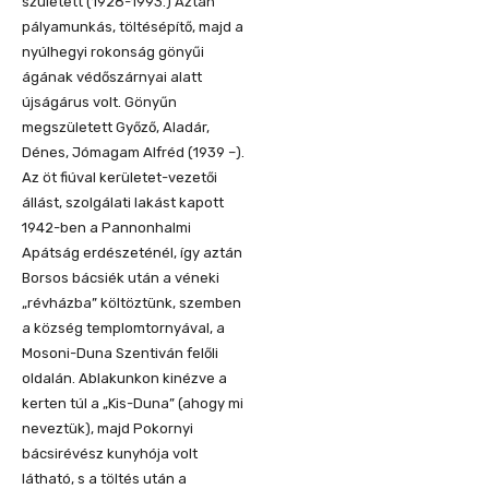
született (1928-1993.) Aztán
pá
lyamunkás, töltésépítő, majd a
n
yúlhegyi rokonság gönyűi
ágának védőszá
rnyai alatt
újságárus volt. Gönyűn
megszületett Győző, Aladár
,
Déne
s, Jómagam
Al
fréd (1939
–
)
.
Az öt fiúval
kerület
et-vezetői
állást, szolgálati lakást
kapott
1942-ben a Pannonhalmi
Apátság e
rdészeténél,
így
aztán
Borsos bácsiék után
a
véneki
„révház
ba” költöztünk, szemben
a község
templomtornyával
, a
Mosoni-Duna
S
zentiván
felőli
oldalán. Ablakunkon kinézve a
kerten túl a „Kis-Du
na” (ahogy mi
neveztük)
,
majd
Pokornyi
bácsi
révész kunyh
ója volt
látható, s a
töltés után
a