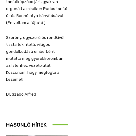
tanítóképzőb
e járt, gyakran
orgonált a miséken Pados tanító
úr
és
Bennó
atya
irányításával.
(Én voltam a fújtató.)
Szerény, egyszerű és rendkívül
tiszta tekintetű, világos
gondolkodású emberként
mutatta meg
gyerekkoromban
az Istenhez vezető utat.
Köszönöm, hogy megfogta a
kezemet!
Dr. Szabó Alfréd
HASONLÓ HÍREK