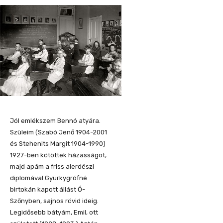
Jól
emlékszem
Bennó
atyára.
Szüleim (Szabó Jenő
1904-2001
és
Stehenits
Margit
1904-1990
)
1927-ben
kötöttek házass
ágot,
majd apám a friss
aler
dészi
diplomával
Gyürky
grófné
birtokán kapott ál
lást Ó-
Szőnyben, sajnos rövid id
eig.
Legidősebb bátyám, Emil, ott