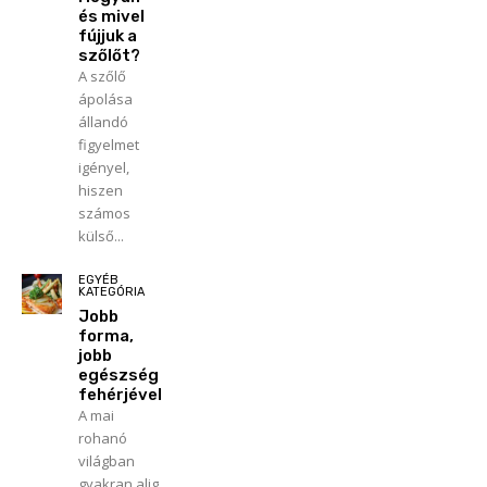
és mivel
fújjuk a
szőlőt?
A szőlő
ápolása
állandó
figyelmet
igényel,
hiszen
számos
külső...
EGYÉB
KATEGÓRIA
Jobb
forma,
jobb
egészség
fehérjével
A mai
rohanó
világban
gyakran alig