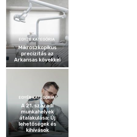
EGYÉB KATEGÓRIA
Mikroszkopikus
precizitás az
Arkansas kövekkel
EGYÉB KATEGÓRIA
A 21. századi
munkahelyek
átalakulása: Új
lehetőségek és
kihívások