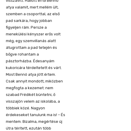
visszavi
tt. Hallott erről
Bennó
atya valamit, mert mellém ült,
szemben a csoporttal, az első
pad sarkára, hogy jobban
figyeljen rám. Persze a
menekülési kényszer erős volt
még, e
gy szemvillanás alatt
átugrottam
a pad tetején és
bőgve rohantam a
pásztorházba. Édesanyám
kukoricára térdeltetett és várt.
Most
Bennó
atya jött értem.
Csak annyit mondott, miközben
megfogta a kezemet: nem
szabad Frédikét büntetni, ő
visszajön velem az iskolába, a
többiek közé. Nagyon
érdekeseket tanulunk ma is! – És
mentem. Bizalma, megértése új
útra tér
ített, ezután
több