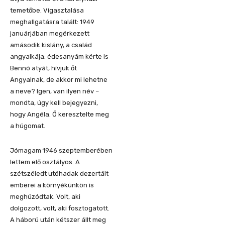
temetőbe.
Vigasztalása
meghallgatásra talált: 1949
januárjában megérkezett
a
második kislány, a
család
angyalkája: édesanyá
m kérte is
Bennó
atyát, hívjuk őt
Angyalnak, de akkor mi lehetne
a neve?
Igen, van ilyen név –
m
ondta, úgy kell bejegyezni,
hogy Angéla. Ő ke
resztelte meg
a
húgomat
.
Jómagam 1946 szeptemberében
lettem elő osztályos. A
szétszéled
t
utóhadak dezertált
emberei a környékünkön is
meghúzódtak
. Volt
, aki
dolgozott, volt, aki fosz
togatott.
A háború után k
étszer állt meg