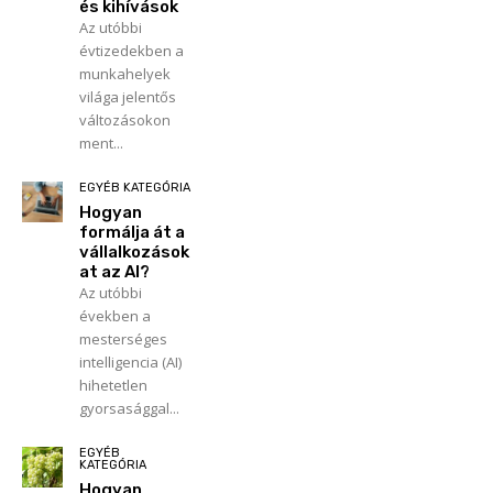
és kihívások
Az utóbbi
évtizedekben a
munkahelyek
világa jelentős
változásokon
ment...
EGYÉB KATEGÓRIA
Hogyan
formálja át a
vállalkozások
at az AI?
Az utóbbi
években a
mesterséges
intelligencia (AI)
hihetetlen
gyorsasággal...
EGYÉB
KATEGÓRIA
Hogyan