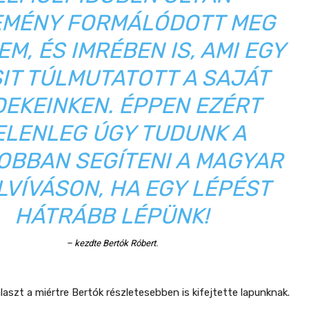
EMÉNY FORMÁLÓDOTT MEG
M, ÉS IMRÉBEN IS, AMI EGY
SIT TÚLMUTATOTT A SAJÁT
EKEINKEN. ÉPPEN EZÉRT
ELENLEG ÚGY TUDUNK A
OBBAN SEGÍTENI A MAGYAR
LVÍVÁSON, HA EGY LÉPÉST
HÁTRÁBB LÉPÜNK!
– kezdte Bertók Róbert.
laszt a miértre Bertók részletesebben is kifejtette lapunknak.