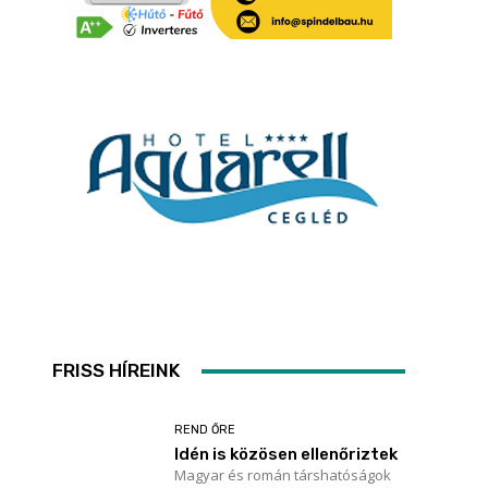
FRISS HÍREINK
REND ŐRE
Idén is közösen ellenőriztek
Magyar és román társhatóságok