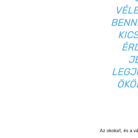
VÉL
BENNE
KIC
ÉRD
J
LEGJ
ÖKÖ
Az okokat, és a vá