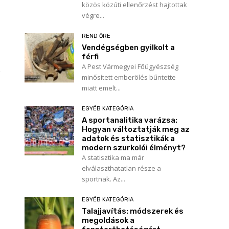
közös közúti ellenőrzést hajtottak
végre...
s
REND ŐRE
Vendégségben gyilkolt a
férfi
A Pest Vármegyei Főügyészség
minősített emberölés bűntette
miatt emelt...
EGYÉB KATEGÓRIA
A sportanalitika varázsa:
Hogyan változtatják meg az
adatok és statisztikák a
modern szurkolói élményt?
A statisztika ma már
elválaszthatatlan része a
sportnak. Az...
EGYÉB KATEGÓRIA
Talajjavítás: módszerek és
megoldások a