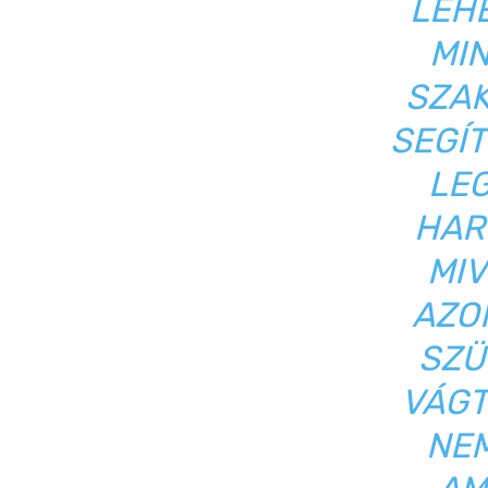
LEH
MIN
SZAK
SEGÍT
LE
HAR
MIV
AZOK
SZÜ
VÁGT
NEM