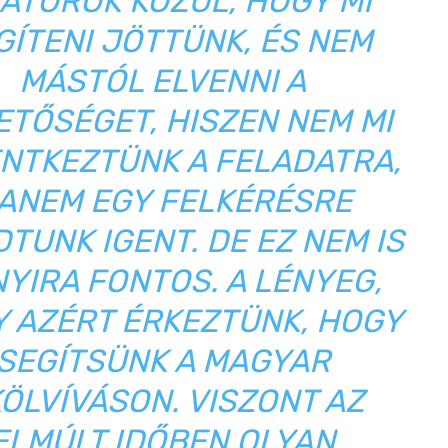
ATŐRÖK KÖZÜL, HOGY MI
GÍTENI JÖTTÜNK, ÉS NEM
MÁSTÓL ELVENNI A
ETŐSÉGET, HISZEN NEM MI
NTKEZTÜNK A FELADATRA,
ANEM EGY FELKÉRÉSRE
TUNK IGENT. DE EZ NEM IS
YIRA FONTOS. A LÉNYEG,
 AZÉRT ÉRKEZTÜNK, HOGY
SEGÍTSÜNK A MAGYAR
ÖLVÍVÁSON. VISZONT AZ
ELMÚLT IDŐBEN OLYAN