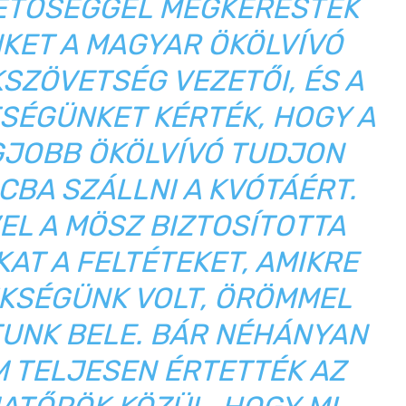
ETŐSÉGGEL MEGKERESTEK
KET A MAGYAR ÖKÖLVÍVÓ
SZÖVETSÉG VEZETŐI, ÉS A
SÉGÜNKET KÉRTÉK, HOGY A
GJOBB ÖKÖLVÍVÓ TUDJON
CBA SZÁLLNI A KVÓTÁÉRT.
EL A MÖSZ BIZTOSÍTOTTA
AT A FELTÉTEKET, AMIKRE
KSÉGÜNK VOLT, ÖRÖMMEL
UNK BELE. BÁR NÉHÁNYAN
 TELJESEN ÉRTETTÉK AZ