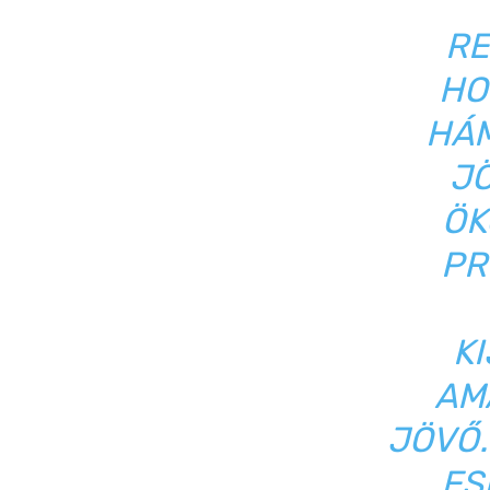
RE
HO
HÁM
JÖ
ÖK
PR
K
AM
JÖVŐ.
ES