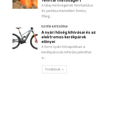
fenntarthatóságért
A talaj minőségének fenntartása
és javítása kiemelten fontos,
főleg...
EGYÉB KATEGÓRIA
A nyári hőség kihívásai és az
elektromos kerékpárok
előnyei
A forró nyári hónapokban a
kerékpározás kihívást jelenthet
a...
Továbbiak