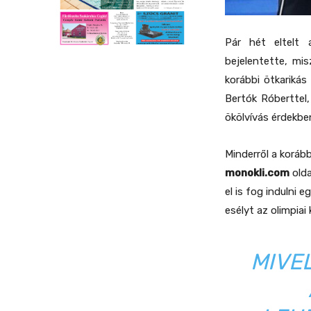
Pár hét eltelt
bejelentette, mis
korábbi ötkarikás
Bertók Róberttel,
ökölvívás érdekbe
Minderről a koráb
monokli.com
olda
el is fog indulni 
esélyt az olimpiai
MIVEL