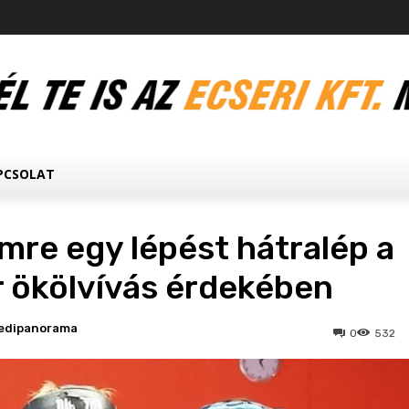
PCSOLAT
Imre egy lépést hátralép a
 ökölvívás érdekében
edipanorama
0
532