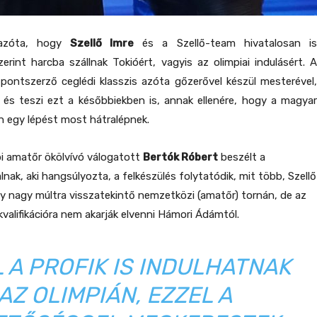
 azóta, hogy
Szellő Imre
és a Szellő-team hivatalosan i
zerint harcba szállnak Tokióért, vagyis az olimpiai indulásért. A
 pontszerző ceglédi klasszis azóta gőzerővel készül mesterével,
 és teszi ezt a későbbiekben is, annak ellenére, hogy a magyar
n egy lépést most hátralépnek.
bi amatőr ökölvívó válogatott
Bertók Róbert
beszélt a
lnak, aki hangsúlyozta, a felkészülés folytatódik, mit több, Szellő
egy nagy múltra visszatekintő nemzetközi (amatőr) tornán, de az
 kvalifikációra nem akarják elvenni Hámori Ádámtól.
 A PROFIK IS INDULHATNAK
AZ OLIMPIÁN, EZZEL A