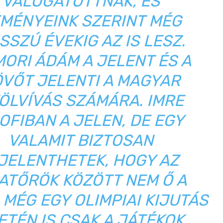
VÁLOGATOTTNAK, ÉS
MÉNYEINK SZERINT MÉG
SSZÚ ÉVEKIG AZ IS LESZ.
ORI ÁDÁM A JELENT ÉS A
VŐT JELENTI A MAGYAR
ÖLVÍVÁS SZÁMÁRA. IMRE
OFIBAN A JELEN, DE EGY
VALAMIT BIZTOSAN
IJELENTHETEK, HOGY AZ
ATŐRÖK KÖZÖTT NEM Ő A
 MÉG EGY OLIMPIAI KIJUTÁS
ETÉN IS CSAK A JÁTÉKOK