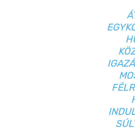
Á
EGYKO
H
KÖZ
IGAZÁ
MOS
FÉLR
INDUL
SÚL