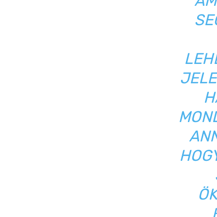
AM
SE
LEH
JELE
H
MOND
ANN
HOGY
ÖK