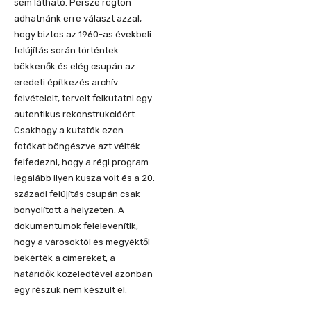
sem látható. Persze rögtön
adhatnánk erre választ azzal,
hogy biztos az 1960-as évekbeli
felújítás során történtek
bökkenők és elég csupán az
eredeti építkezés archív
felvételeit, terveit felkutatni egy
autentikus rekonstrukcióért.
Csakhogy a kutatók ezen
fotókat böngészve azt vélték
felfedezni, hogy a régi program
legalább ilyen kusza volt és a 20.
századi felújítás csupán csak
bonyolított a helyzeten. A
dokumentumok felelevenítik,
hogy a városoktól és megyéktől
bekérték a címereket, a
határidők közeledtével azonban
egy részük nem készült el.