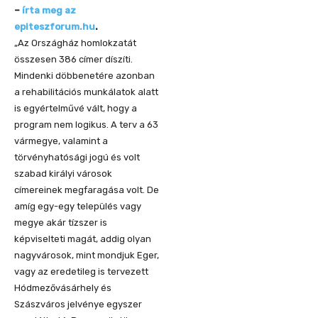
–
írta meg az
epiteszforum.hu
.
„Az Országház homlokzatát
összesen 386 címer díszíti.
Mindenki döbbenetére azonban
a rehabilitációs munkálatok alatt
is egyértelművé vált, hogy a
program nem logikus. A terv a 63
vármegye, valamint a
törvényhatósági jogú és volt
szabad királyi városok
címereinek megfaragása volt. De
amíg egy-egy település vagy
megye akár tízszer is
képviselteti magát, addig olyan
nagyvárosok, mint mondjuk Eger,
vagy az eredetileg is tervezett
Hódmezővásárhely és
Szászváros jelvénye egyszer