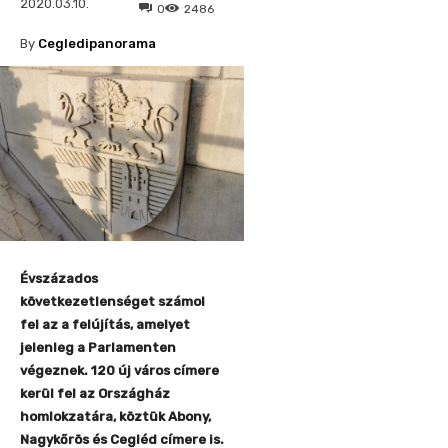
2020.03.10.
0
2486
By
Cegledipanorama
Évszázados
következetlenséget számol
fel az a felújítás, amelyet
jelenleg a Parlamenten
végeznek. 120 új város címere
kerül fel az Országház
homlokzatára, köztük Abony,
Nagykőrös és Cegléd címere is.