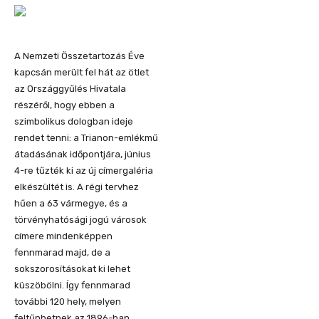
A Nemzeti Összetartozás Éve
kapcsán merült fel hát az ötlet
az Országgyűlés Hivatala
részéről, hogy ebben a
szimbolikus dologban ideje
rendet tenni: a Trianon-emlékmű
átadásának időpontjára, június
4-re tűzték ki az új címergaléria
elkészültét is. A régi tervhez
hűen a 63 vármegye, és a
törvényhatósági jogú városok
címere mindenképpen
fennmarad majd, de a
sokszorosításokat ki lehet
küszöbölni. Így fennmarad
további 120 hely, melyen
feltűnhetnek az 1896-ban