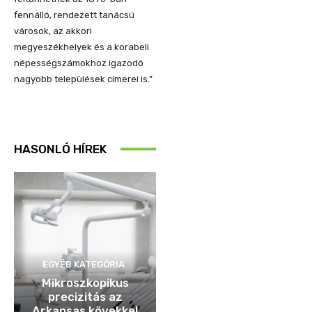
fennálló, rendezett tanácsú
városok, az akkori
megyeszékhelyek és a korabeli
népességszámokhoz igazodó
nagyobb települések címerei is.”
HASONLÓ HÍREK
EGYÉB KATEGÓRIA
Mikroszkopikus
precizitás az
Arkansas kövekkel