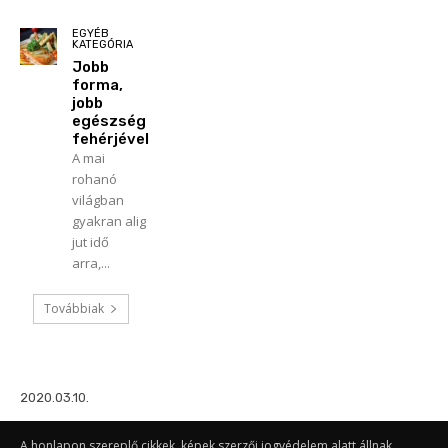
EGYÉB
KATEGÓRIA
Jobb
forma,
jobb
egészség
fehérjével
A mai
rohanó
világban
gyakran alig
jut idő
arra,...
Továbbiak
2020.03.10.
A honlapon szereplő cikkek, képek szerzői jogvédelem alatt állnak.