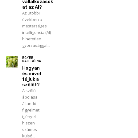
vállalkozások
at az AI?
Az utóbbi
években a
mesterséges
intelligencia (AI)
hihetetlen
gyorsasággal...
EGYÉB
KATEGÓRIA
Hogyan
és mivel
fújjuk a
szőlőt?
A szőlő
ápolása
állandó
figyelmet
igényel,
hiszen
számos
külső...