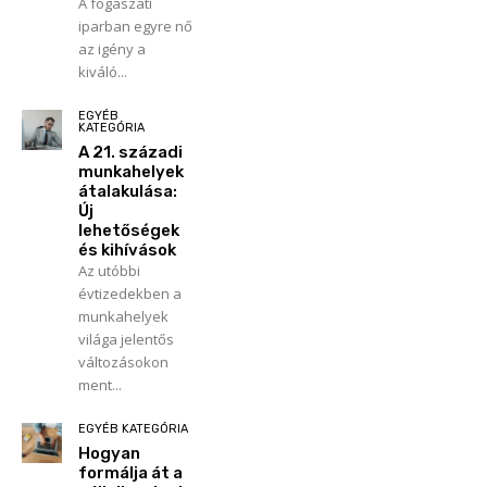
A fogászati
iparban egyre nő
az igény a
kiváló...
EGYÉB
KATEGÓRIA
A 21. századi
munkahelyek
átalakulása:
Új
lehetőségek
és kihívások
Az utóbbi
évtizedekben a
munkahelyek
világa jelentős
változásokon
ment...
EGYÉB KATEGÓRIA
Hogyan
formálja át a