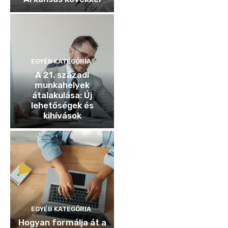
EGYÉB KATEGÓRIA
A 21. századi
munkahelyek
átalakulása: Új
lehetőségek és
kihívások
EGYÉB KATEGÓRIA
Hogyan formálja át a