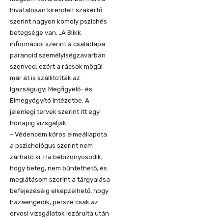
hivatalosan kirendelt szakértő
szerint nagyon komoly pszichés
betegsége van. „A Blikk
információi szerint a családapa
paranoid személyiségzavarban
szenved, ezért a rácsok mögül
már át is szállították az
Igazságügyi Megfigyelő- és
Elmegyógyító Intézetbe. A
jelenlegi tervek szerint itt egy
hónapig vizsgálják.
– Védencem kóros elmeállapota
a pszichológus szerint nem
zárható ki. Ha bebizonyosodik,
hogy beteg, nem büntethető, és
meglátásom szerint a tárgyalása
befejezéséig elképzelhető, hogy
hazaengedik, persze csak az
orvosi vizsgálatok lezárulta után