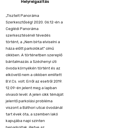
Helyreigazítás
„Tisztelt Panoráma
Szerkesztőség! 2020. 06.12-én a
Ceglédi Panoráma
szerkesztésénél tévedés
történt, a „Nem bírta elviselni a
háza előtt parkolókat” című
cikkben. A történetben szereplő
bántalmazás a Széchenyi úti
óvoda környékén történt és az
elkövető nem a cikkben említett
B.V.Cs. volt. Erről az esetről 2019.
12.09-én jelent meg a lapban
olvasói levél. A jelen cikk témáját
jelentő parkolási probléma
viszont a Báthori utcai óvodánál
tart évek óta, a szemben lakó
kapujába napi szinten
beparkoltak, illetve az