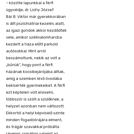
– közölte lapunkkal a férfi
ügyvédje, dr. Lichy József.
Bár B. Viktor már gyerekkorában
is állt pszichiátriai kezelés alatt,
az igazi gondok akkor kezdődtek
vele, amikor szélmalomharcba
kezdett a háza előtt parkoló
autósokkal. Mint arról
beszámoltunk, nekik az volt a
„bűnük”, hogy pont a férfi
házának kocsibejárójába álltak,
amíg a szemben lévő óvodába
bekísérték gyermekeiket. A férfi
ezt képtelen volt elviselni,
többször is szólt a szülőknek, a
helyzet azonban nem változott.
Ekkortól a helyi képviselő szinte
minden fogadóórájára elment,
és trágár szavakkal próbálta
rávenni: csináljon valamit az