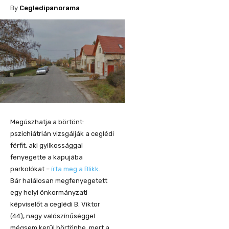
By
Cegledipanorama
Megúszhatja a börtönt:
pszichiátrián vizsgálják a ceglédi
férfit, aki gyilkossággal
fenyegette a kapujába
parkolókat –
írta meg a Blikk
.
Bár halálosan megfenyegetett
egy helyi önkormányzati
képviselőt a ceglédi B. Viktor
(44), nagy valószínűséggel
mégsem kerül börtönbe, mert a