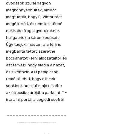
óvodások szülei nagyon
megkönnyebbültek, amikor
megtudták, hogy B. Viktor rács
mögé került, és nem kell többé
nekik és főleg a gyerekeknek
hallgatniuk a káromkodásait.
Úgy tudjuk, mostanra a férfi is
megbánta tettét, szeretne
bocsánatot kérni áldozataitól, és
azt tervezi, hogy eladja a házát,
és elköltözik. Azt pedig csak
remélni lehet, hogy ott már
senkinek nem jut majd eszébe
az ő kocsibejárójába parkolni…” –
írta a hírportál a ceglédi esetről.
____________________
_____________