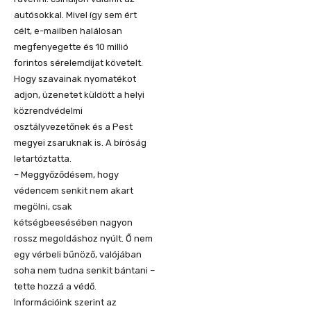
autósokkal. Mivel így sem ért
célt, e-mailben halálosan
megfenyegette és 10 millió
forintos sérelemdíjat követelt.
Hogy szavainak nyomatékot
adjon, üzenetet küldött a helyi
közrendvédelmi
osztályvezetőnek és a Pest
megyei zsaruknak is. A bíróság
letartóztatta.
– Meggyőződésem, hogy
védencem senkit nem akart
megölni, csak
kétségbeesésében nagyon
rossz megoldáshoz nyúlt. Ő nem
egy vérbeli bűnöző, valójában
soha nem tudna senkit bántani –
tette hozzá a védő.
Információink szerint az