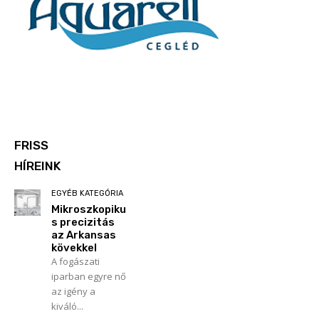
FRISS
HÍREINK
EGYÉB KATEGÓRIA
Mikroszkopiku
s precizitás
az Arkansas
kövekkel
A fogászati
iparban egyre nő
az igény a
kiváló...