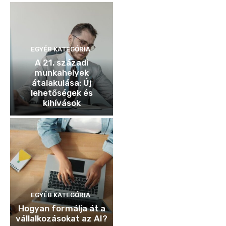
EGYÉB KATEGÓRIA
A 21. századi
munkahelyek
átalakulása: Új
lehetőségek és
kihívások
EGYÉB KATEGÓRIA
Hogyan formálja át a
vállalkozásokat az AI?