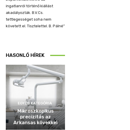
ingatlanról történő kiállást
akadályozták. B.V.Cs.
tettlegességet soha nem
követett el. Tisztelettel. B. Pálné”
HASONLÓ HÍREK
EGYÉB KATEGÓRIA
Mikroszkopikus
precizitás az
Arkansas kövekkel