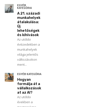
EGYÉB
KATEGÓRIA
A 21. századi
munkahelyek
átalakulása:
Új
lehetőségek
és kihívások
Az utóbbi
évtizedekben a
munkahelyek
világa jelentős
változásokon
ment...
EGYÉB KATEGÓRIA
Hogyan
formálja át a
vállalkozások
at az AI?
Az utóbbi
években a