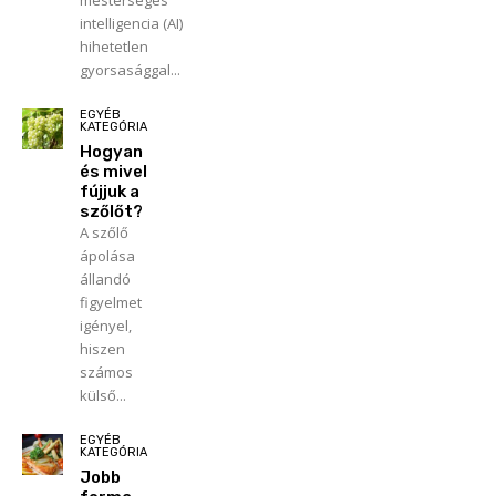
mesterséges
intelligencia (AI)
hihetetlen
gyorsasággal...
EGYÉB
KATEGÓRIA
Hogyan
és mivel
fújjuk a
szőlőt?
A szőlő
ápolása
állandó
figyelmet
igényel,
hiszen
számos
külső...
EGYÉB
KATEGÓRIA
Jobb