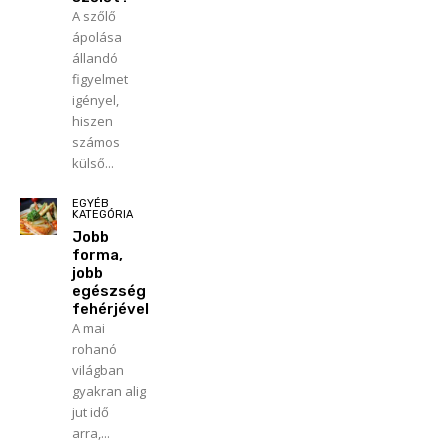
A szőlő
ápolása
állandó
figyelmet
igényel,
hiszen
számos
külső...
EGYÉB
KATEGÓRIA
Jobb
forma,
jobb
egészség
fehérjével
A mai
rohanó
világban
gyakran alig
jut idő
arra,...