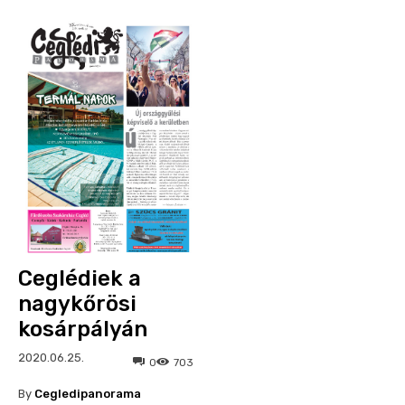
Ceglédiek a
nagykőrösi
kosárpályán
2020.06.25.
0
703
By
Cegledipanorama