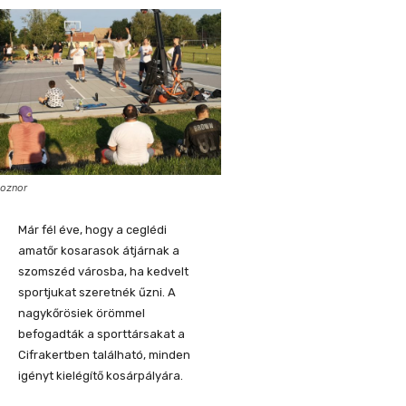
oznor
Már fél éve, hogy a ceglédi
amatőr kosarasok átjárnak a
szomszéd városba, ha kedvelt
sportjukat szeretnék űzni. A
nagykőrösiek örömmel
befogadták a sporttársakat a
Cifrakertben található, minden
igényt kielégítő kosárpályára.