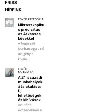
FRISS
HÍREINK
EGYÉB KATEGÓRIA
Mikroszkopiku
s precizitás
az Arkansas
kövekkel
A fogászati
iparban egyre nő
az igény a
kiváló...
EGYÉB
KATEGÓRIA
A 21. századi
munkahelyek
átalakulása:
Új
lehetőségek
és kihívások
Az utóbbi
évtizedekben a