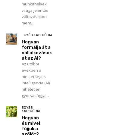
munkahelyek
világa jelentős
változásokon
ment...
EGYÉB KATEGÓRIA
Hogyan
formálja át a
vállalkozások
at az AI?
Az utóbbi
években a
mesterséges
intelligencia (AI)
hihetetlen
gyorsasággal...
EGYÉB
KATEGÓRIA
Hogyan
és mivel
fújjuk a
szőlőt?