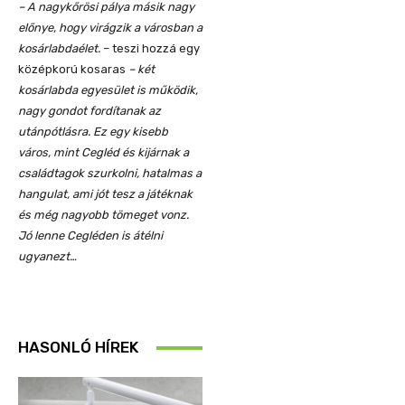
– A nagykőrösi pálya másik nagy
előnye, hogy virágzik a városban a
kosárlabdaélet.
– teszi hozzá egy
középkorú kosaras
– két
kosárlabda egyesület is működik,
nagy gondot fordítanak az
utánpótlásra. Ez egy kisebb
város, mint Cegléd és kijárnak a
családtagok szurkolni, hatalmas a
hangulat, ami jót tesz a játéknak
és még nagyobb tömeget vonz.
Jó lenne Cegléden is átélni
ugyanezt…
HASONLÓ HÍREK