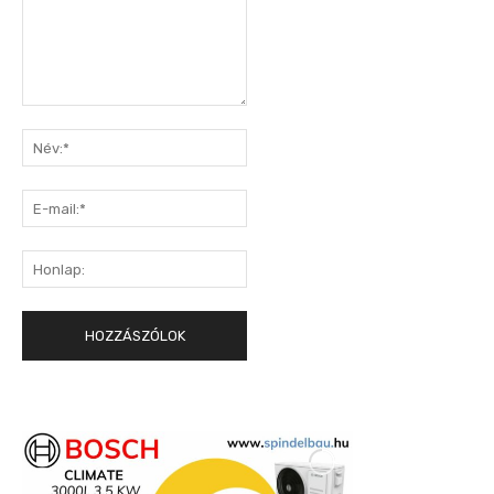
Hozzászólás:
Név:*
E-
mail:*
Honlap: