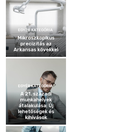
EGYÉB KATEGÓRIA
Mikroszkopikus
precizitás az
Arkansas kövekkel
EGYÉB KATEGÓRIA
A 21. századi
munkahelyek
átalakulása: Új
lehetőségek és
kihívások