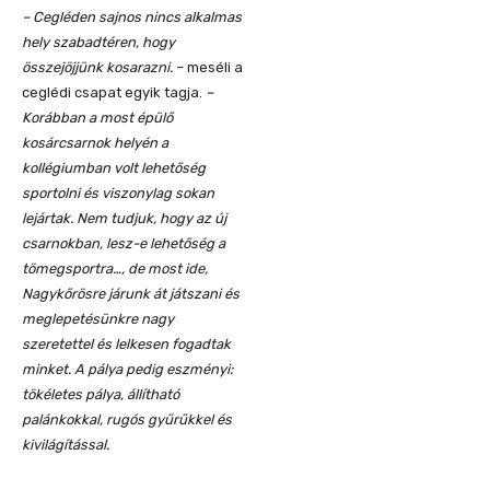
– Cegléden sajnos nincs alkalmas
hely szabadtéren, hogy
összejöjjünk kosarazni.
– meséli a
ceglédi csapat egyik tagja.
–
Korábban a most épülő
kosárcsarnok helyén a
kollégiumban volt lehetőség
sportolni és viszonylag sokan
lejártak. Nem tudjuk, hogy az új
csarnokban, lesz-e lehetőség a
tömegsportra…, de most ide,
Nagykőrösre járunk át játszani és
meglepetésünkre nagy
szeretettel és lelkesen fogadtak
minket. A pálya pedig eszményi:
tökéletes pálya, állítható
palánkokkal, rugós gyűrűkkel és
kivilágítással.