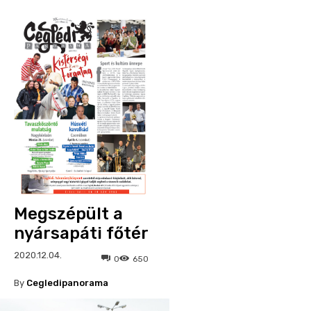
Megszépült a
nyársapáti főtér
2020.12.04.
0
650
By
Cegledipanorama