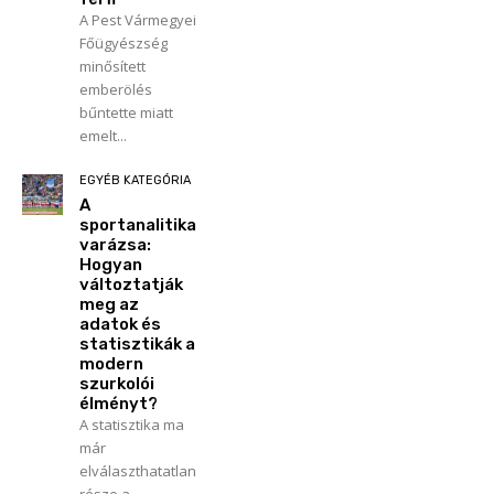
A Pest Vármegyei
Főügyészség
minősített
emberölés
bűntette miatt
emelt...
EGYÉB KATEGÓRIA
A
sportanalitika
varázsa:
Hogyan
változtatják
meg az
adatok és
statisztikák a
modern
szurkolói
élményt?
A statisztika ma
már
elválaszthatatlan