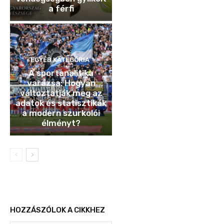
a férfi
EGYÉB KATEGÓRIA
A sportanalitika
varázsa: Hogyan
változtatják meg az
adatok és statisztikák
a modern szurkolói
élményt?
HOZZÁSZÓLOK A CIKKHEZ