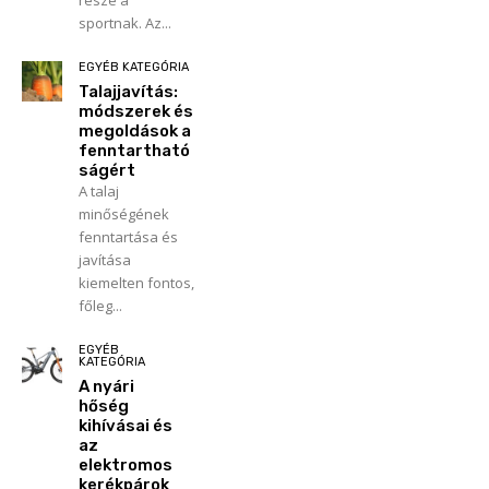
része a
sportnak. Az...
EGYÉB KATEGÓRIA
Talajjavítás:
módszerek és
megoldások a
fenntartható
ságért
A talaj
minőségének
fenntartása és
javítása
kiemelten fontos,
főleg...
EGYÉB
KATEGÓRIA
A nyári
hőség
kihívásai és
az
elektromos
kerékpárok