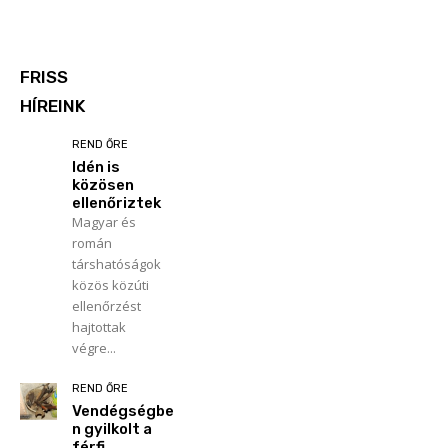
FRISS
HÍREINK
REND ŐRE
Idén is
közösen
ellenőriztek
Magyar és
román
társhatóságok
közös közúti
ellenőrzést
hajtottak
végre...
REND ŐRE
Vendégségbe
n gyilkolt a
férfi