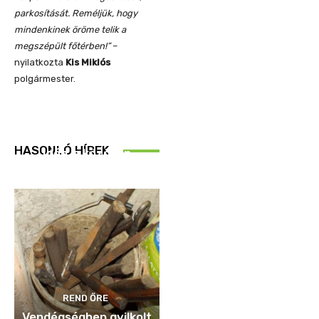
parkosítását. Reméljük, hogy
mindenkinek öröme telik a
megszépült főtérben!”
–
nyilatkozta
Kis Miklós
polgármester.
REND ŐRE
HASONLÓ HÍREK
Idén is közösen
ellenőriztek
REND ŐRE
Vendégségben gyilkolt