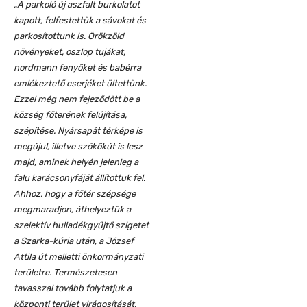
„A parkoló új aszfalt burkolatot
kapott, felfestettük a sávokat és
parkosítottunk is. Örökzöld
növényeket, oszlop tujákat,
nordmann fenyőket és babérra
emlékeztető cserjéket ültettünk.
Ezzel még nem fejeződött be a
község főterének felújítása,
szépítése. Nyársapát térképe is
megújul, illetve szökőkút is lesz
majd, aminek helyén jelenleg a
falu karácsonyfáját állítottuk fel.
Ahhoz, hogy a főtér szépsége
megmaradjon, áthelyeztük a
szelektív hulladékgyűjtő szigetet
a Szarka-kúria után, a József
Attila út melletti önkormányzati
területre. Természetesen
tavasszal tovább folytatjuk a
központi terület virágosítását,