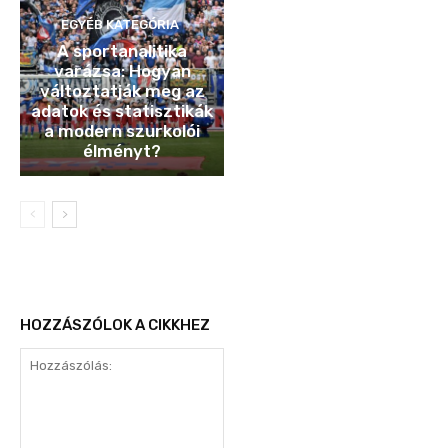
EGYÉB KATEGÓRIA
A sportanalitika
varázsa: Hogyan
változtatják meg az
adatok és statisztikák
a modern szurkolói
élményt?
HOZZÁSZÓLOK A CIKKHEZ