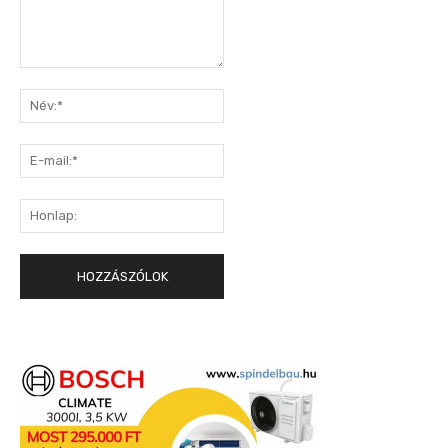
Hozzászólás:
Név:*
E-
mail:*
Honlap: