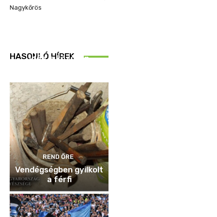
Nagykőrös
REND ŐRE
HASONLÓ HÍREK
Idén is közösen
ellenőriztek
REND ŐRE
Vendégségben gyilkolt
a férfi