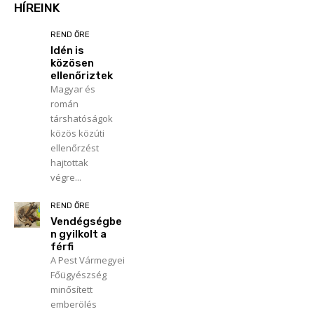
HÍREINK
REND ŐRE
Idén is
közösen
ellenőriztek
Magyar és
román
társhatóságok
közös közúti
ellenőrzést
hajtottak
végre...
REND ŐRE
Vendégségbe
n gyilkolt a
férfi
A Pest Vármegyei
Főügyészség
minősített
emberölés