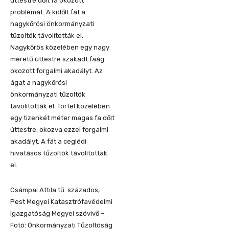
úttestre dőlt fa okozott
problémát. A kidőlt fát a
nagykőrösi önkormányzati
tűzoltók távolították el.
Nagykőrös közelében egy nagy
méretű úttestre szakadt faág
okozott forgalmi akadályt. Az
ágat a nagykőrösi
önkormányzati tűzoltók
távolították el. Törtel közelében
egy tizenkét méter magas fa dőlt
úttestre, okozva ezzel forgalmi
akadályt. A fát a ceglédi
hivatásos tűzoltók távolították
el.
Csámpai Attila tű. százados,
Pest Megyei Katasztrófavédelmi
Igazgatóság Megyei szóvivő –
Fotó: Önkormányzati Tűzoltóság