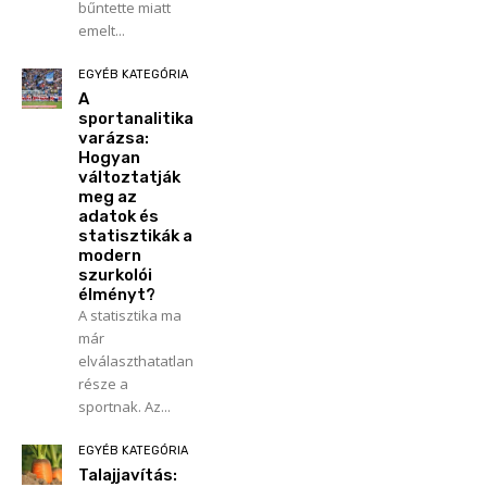
bűntette miatt
emelt...
EGYÉB KATEGÓRIA
A
sportanalitika
varázsa:
Hogyan
változtatják
meg az
adatok és
statisztikák a
modern
szurkolói
élményt?
A statisztika ma
már
elválaszthatatlan
része a
sportnak. Az...
EGYÉB KATEGÓRIA
Talajjavítás: