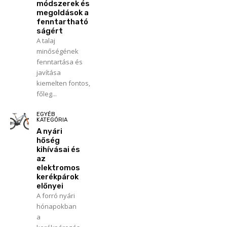
módszerek és
megoldások a
fenntartható
ságért
A talaj
minőségének
fenntartása és
javítása
kiemelten fontos,
főleg...
EGYÉB
KATEGÓRIA
A nyári
hőség
kihívásai és
az
elektromos
kerékpárok
előnyei
A forró nyári
hónapokban
a