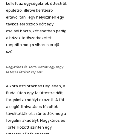
kellett az egységeknek úttestről,
épületről, illetve kerítésről
eltávolítani, egy helyszínen egy
távközlési oszlop dőlt egy
családi házra, két esetben pedig
a házak tetőszerkezetét
rongálta meg a viharos erejű
szél.
Nagykőrös és Törtel között egy nagy
fa teljes útzárat képzett
A kora esti órákban Cegléden, a
Budai úton egy fa úttestre dőlt,
forgalmi akadályt okozott. A fát
a ceglédi hivatásos tűzoltók
távolították el, szüntették meg a
forgalmi akadályt. Nagykőrös és
Törtel között szintén egy