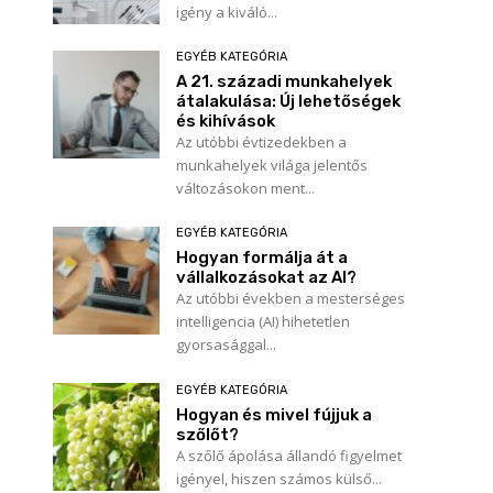
igény a kiváló...
EGYÉB KATEGÓRIA
A 21. századi munkahelyek
átalakulása: Új lehetőségek
és kihívások
Az utóbbi évtizedekben a
munkahelyek világa jelentős
változásokon ment...
EGYÉB KATEGÓRIA
Hogyan formálja át a
vállalkozásokat az AI?
Az utóbbi években a mesterséges
intelligencia (AI) hihetetlen
gyorsasággal...
EGYÉB KATEGÓRIA
Hogyan és mivel fújjuk a
szőlőt?
A szőlő ápolása állandó figyelmet
igényel, hiszen számos külső...