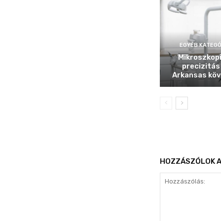
EGYÉB KATEGÓ
Mikroszkop
precizitás
Arkansas köv
HOZZÁSZÓLOK A