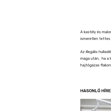
A kastély és malo
ismeretlen tettes 
Az illegális hulla
maga után, ha a l
hajtógázas flakon
HASONLÓ HÍRE