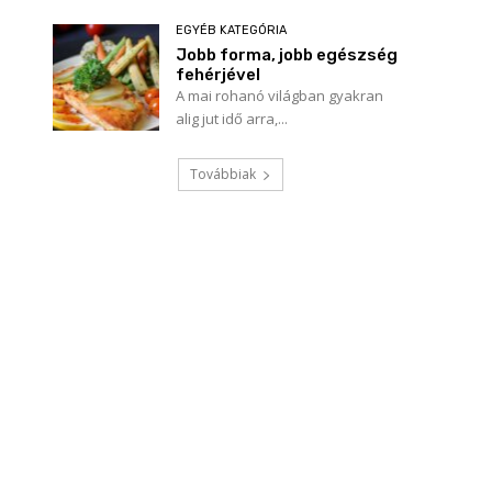
EGYÉB KATEGÓRIA
Jobb forma, jobb egészség
fehérjével
A mai rohanó világban gyakran
alig jut idő arra,...
Továbbiak