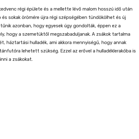
 kedvenc régi épülete és a mellette lévő malom hosszú idő után
ap és sokak örömére újra régi szépségében tündökölhet és új
 tűnik azonban, hogy egyesek úgy gondolták, éppen ez a
ly, hogy a szemetüktől megszabaduljanak. A zsákok tartalma
, háztartási hulladék, ami akkora mennyiségű, hogy annak
tánfutóra lehetett szükség. Ezzel az erővel a hulladéklerakóba is
vinni a zsákokat.