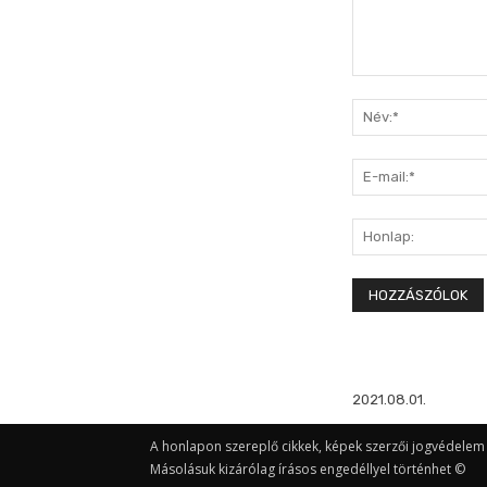
Hozzászólás:
2021.08.01.
A honlapon szereplő cikkek, képek szerzői jogvédelem a
Másolásuk kizárólag írásos engedéllyel történhet ©