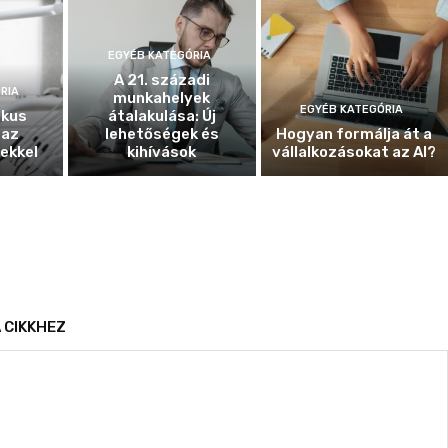
EGYÉB KATEGÓRIA
A 21. századi
RIA
munkahelyek
EGYÉB KATEGÓRIA
ikus
átalakulása: Új
 az
lehetőségek és
Hogyan formálja át a
ekkel
kihívások
vállalkozásokat az AI?
 CIKKHEZ