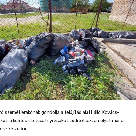
tő szemétlerakónak gondolja a felújítás alatt álló Kovács-
két: a kerítés elé tucatnyi zsákot zúdítottak, amelyet már a
k szétszedni.