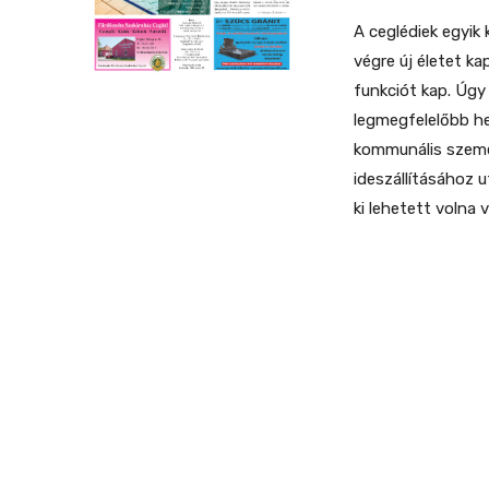
A ceglédiek egyik
végre új életet k
funkciót kap. Úgy
legmegfelelőbb he
kommunális szemét
ideszállításához u
ki lehetett volna 