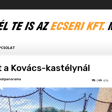
PCSOLAT
 a Kovács-kastélynál
edipanorama
0
676