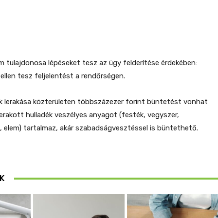
m tulajdonosa lépéseket tesz az ügy felderítése érdekében:
ellen tesz feljelentést a rendőrségen.
dék lerakása közterületen többszázezer forint büntetést vonhat
erakott hulladék veszélyes anyagot (festék, vegyszer,
, elem) tartalmaz, akár szabadságvesztéssel is büntethető.
K