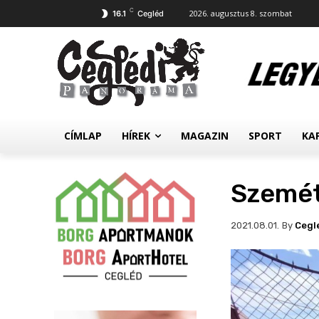
C
2026. augusztus 8. szombat
16.1
Cegléd
CÍMLAP
HÍREK
MAGAZIN
SPORT
KA
Szemét
By
Cegl
2021.08.01.