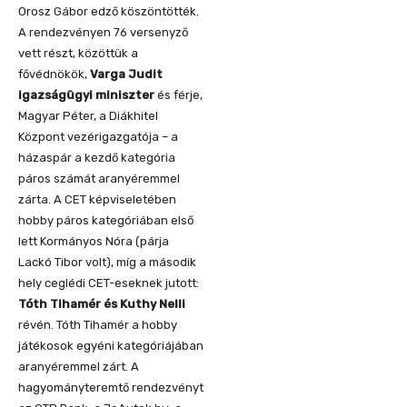
Orosz Gábor edző köszöntötték.
A rendezvényen 76 versenyző
vett részt, közöttük a
fővédnökök,
Varga Judit
igazságügyi miniszter
és férje,
Magyar Péter, a Diákhitel
Központ vezérigazgatója – a
házaspár a kezdő kategória
páros számát aranyéremmel
zárta. A CET képviseletében
hobby páros kategóriában első
lett Kormányos Nóra (párja
Lackó Tibor volt), míg a második
hely ceglédi CET-eseknek jutott:
Tóth Tihamér és Kuthy Nelli
révén. Tóth Tihamér a hobby
játékosok egyéni kategóriájában
aranyéremmel zárt. A
hagyományteremtő rendezvényt