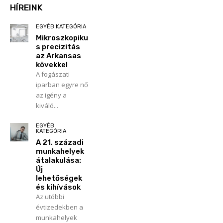
HÍREINK
EGYÉB KATEGÓRIA
Mikroszkopiku
s precizitás
az Arkansas
kövekkel
A fogászati
iparban egyre nő
az igény a
kiváló...
EGYÉB
KATEGÓRIA
A 21. századi
munkahelyek
átalakulása:
Új
lehetőségek
és kihívások
Az utóbbi
évtizedekben a
munkahelyek