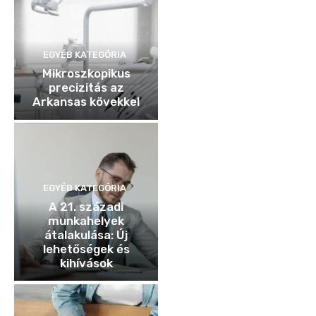
EGYÉB KATEGÓRIA
Mikroszkopikus
precizitás az
Arkansas kövekkel
EGYÉB KATEGÓRIA
A 21. századi
munkahelyek
átalakulása: Új
lehetőségek és
kihívások