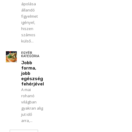
ápolása
állandó
figyelmet
igényel,
hiszen
számos
külső...
EGYÉB
KATEGÓRIA
Jobb
forma,
jobb
egészség
fehérjével
A mai
rohanó
világban
gyakran alig
jut idő
arra,...