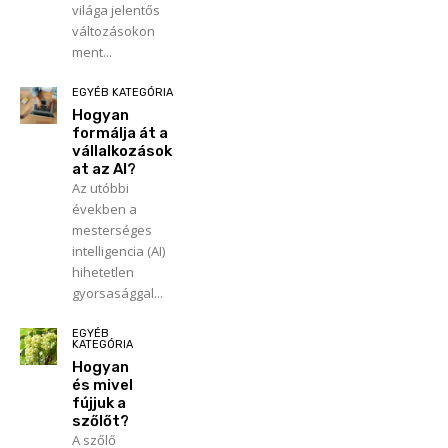
világa jelentős
változásokon
ment...
EGYÉB KATEGÓRIA
Hogyan
formálja át a
vállalkozások
at az AI?
Az utóbbi
években a
mesterséges
intelligencia (AI)
hihetetlen
gyorsasággal...
EGYÉB
KATEGÓRIA
Hogyan
és mivel
fújjuk a
szőlőt?
A szőlő