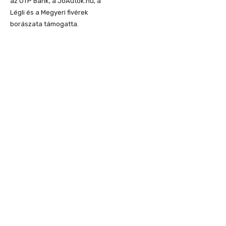
az OTP Bank, a JoAutok.hu, a
Légli és a Megyeri fivérek
borászata támogatta.