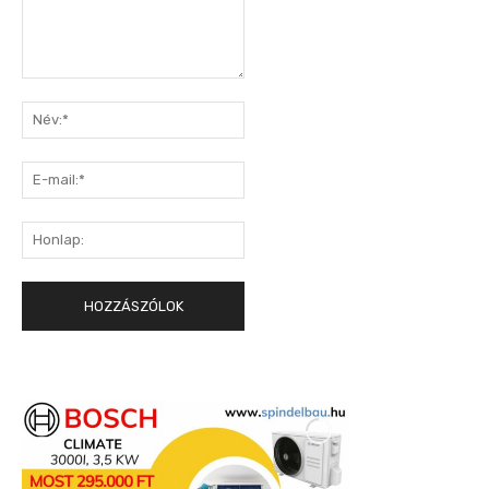
Hozzászólás:
Név:*
E-
mail:*
Honlap: