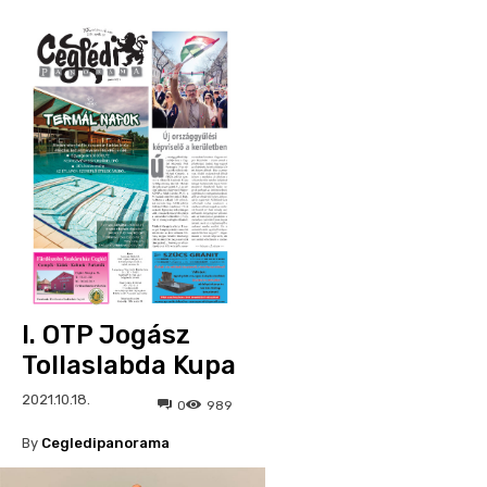
I. OTP Jogász
Tollaslabda Kupa
2021.10.18.
0
989
By
Cegledipanorama