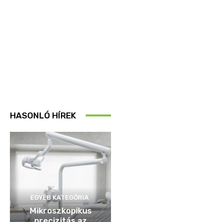
HASONLÓ HÍREK
EGYÉB KATEGÓRIA
Mikroszkopikus
precizitás az