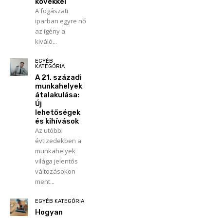
kövekkel
A fogászati
iparban egyre nő
az igény a
kiváló...
EGYÉB
KATEGÓRIA
A 21. századi
munkahelyek
átalakulása:
Új
lehetőségek
és kihívások
Az utóbbi
évtizedekben a
munkahelyek
világa jelentős
változásokon
ment...
EGYÉB KATEGÓRIA
Hogyan