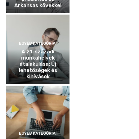
Arkansas kövekkel
EGYÉB KATEGÓRIA
A 21. századi
munkahelyek
átalakulása: Új
lehetőségek és
kihívások
EGYÉB KATEGÓRIA