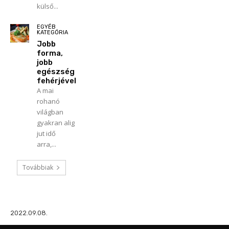
külső...
EGYÉB
KATEGÓRIA
Jobb
forma,
jobb
egészség
fehérjével
A mai
rohanó
világban
gyakran alig
jut idő
arra,...
Továbbiak
2022.09.08.