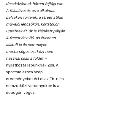
deszkázásnak három fajtája van.
A félcsövezés erre alkalmas
pályákon történik, a street stílus
művelői lépcsőkön, korlátokon
ugratnak át, ők is kiépített pályán.
A freestyle a 80-as években
alakult ki és semmilyen
mesterséges eszközt nem
használ csak a földet.
–
nyilatkozta lapunknak Zoli. A
sportoló azóta szép
eredményeket ért el az Eb-n és
nemzetközi versenyeken is a
dobogón végez.