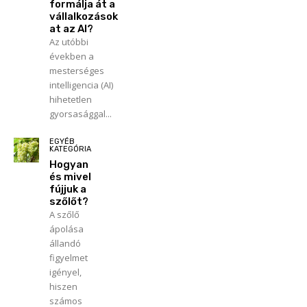
formálja át a
vállalkozások
at az AI?
Az utóbbi
években a
mesterséges
intelligencia (AI)
hihetetlen
gyorsasággal...
EGYÉB
KATEGÓRIA
Hogyan
és mivel
fújjuk a
szőlőt?
A szőlő
ápolása
állandó
figyelmet
igényel,
hiszen
számos