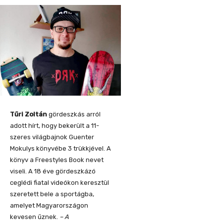
Tűri Zoltán
gördeszkás arról
adott hírt, hogy bekerült a 11-
szeres világbajnok Guenter
Mokulys könyvébe 3 trükkjével. A
könyv a Freestyles Book nevet
viseli. A 18 éve gördeszkázó
ceglédi fiatal videókon keresztül
szeretett bele a sportágba,
amelyet Magyarországon
kevesen űznek.
– A