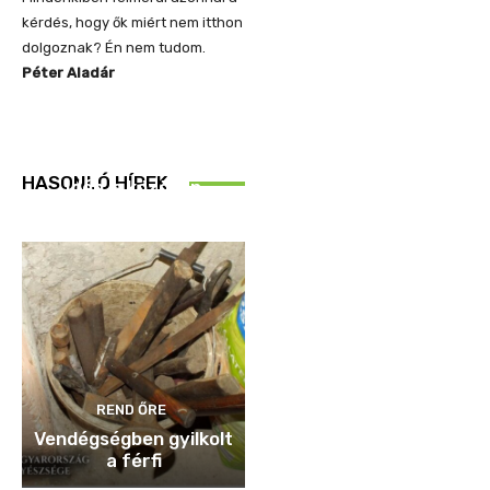
kérdés, hogy ők miért nem itthon
dolgoznak? Én nem tudom.
Péter Aladár
REND ŐRE
HASONLÓ HÍREK
Idén is közösen
ellenőriztek
REND ŐRE
Vendégségben gyilkolt
a férfi