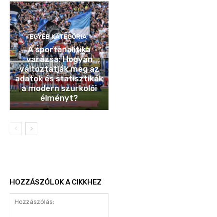
EGYÉB KATEGÓRIA
A sportanalitika
varázsa: Hogyan
változtatják meg az
adatok és statisztikák
a modern szurkolói
élményt?
HOZZÁSZÓLOK A CIKKHEZ