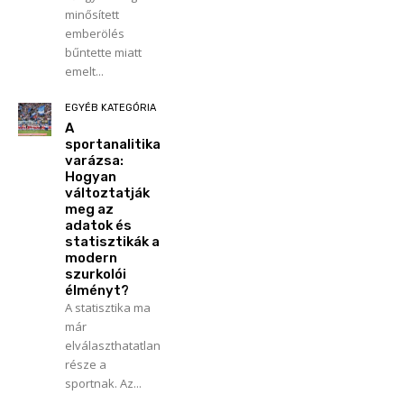
minősített
emberölés
bűntette miatt
emelt...
EGYÉB KATEGÓRIA
A
sportanalitika
varázsa:
Hogyan
változtatják
meg az
adatok és
statisztikák a
modern
szurkolói
élményt?
A statisztika ma
már
elválaszthatatlan
része a
sportnak. Az...