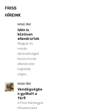
FRISS
HÍREINK
REND ŐRE
Idén is
közösen
ellenőriztek
Magyar és
román
társhatóságok
közös közúti
ellenőrzést
hajtottak
végre...
REND ŐRE
Vendégségbe
n gyilkolt a
férfi
A Pest Vármegyei
Főügyészség