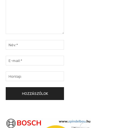
Hozzászólás:
Név:*
E-
mail:*
Honlap: