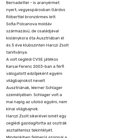
Bernadettel – is aranyérmet
nyert, vegyespárosban Gárdos
Róberttel bronzérmes lett.
Sofia Polcanova moldáv
származású, de családjával
kislánykora óta Ausztriában él
és 5 éve klubszinten Harczi Zsolt
tanítványa.
A volt ceglédi CVSE játékos
Karsai Ferenc 2003-ban a férfi
válogatott edzőjeként egyéni
világbajnokot nevelt
Ausztriának, Werner Schlager
személyében. Schlager volt a
mai napig az utolsó egyéni, nem
kínai világbajnok.
Harczi Zsolt sikerével ismét egy
ceglédi gazdagította az osztrák
asztalitenisz tekintélyét.
Mindenkiben felmerül azonnal a