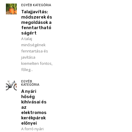
EGYÉB KATEGÓRIA
Talajjavítás:
módszerek és
megoldások a
fenntartható
ságért
A talaj
minőségének
fenntartása és
javítása
kiemelten fontos,
főleg...
EGYÉB
KATEGÓRIA
A nyári
hőség
kihívásai és
az
elektromos
kerékpárok
előnyei
A forró nyári