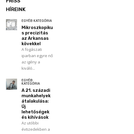
FRISS
HÍREINK
EGYÉB KATEGÓRIA
Mikroszkopiku
s precizitás
az Arkansas
kövekkel
A fogászati
iparban egyre nő
az igény a
kiváló...
EGYÉB
KATEGÓRIA
A 21. századi
munkahelyek
átalakulása:
Új
lehetőségek
és kihívások
Az utóbbi
évtizedekben a