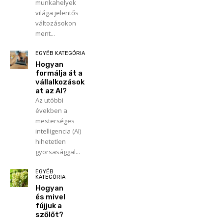
munkahelyek
világa jelentős
változásokon
ment...
EGYÉB KATEGÓRIA
Hogyan
formálja át a
vállalkozások
at az AI?
Az utóbbi
években a
mesterséges
intelligencia (AI)
hihetetlen
gyorsasággal...
EGYÉB
KATEGÓRIA
Hogyan
és mivel
fújjuk a
szőlőt?