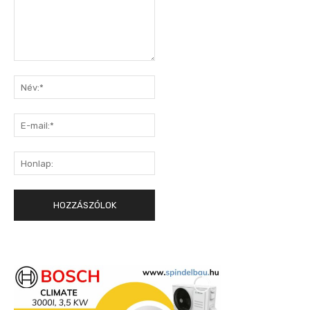
Hozzászólás:
Név:*
E-
mail:*
Honlap: