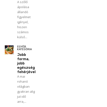
A szőlő
ápolása
állandó
figyelmet
igényel,
hiszen
számos
külső...
EGYÉB
KATEGÓRIA
Jobb
forma,
jobb
egészség
fehérjével
A mai
rohanó
világban
gyakran alig
jut idő
arra,...