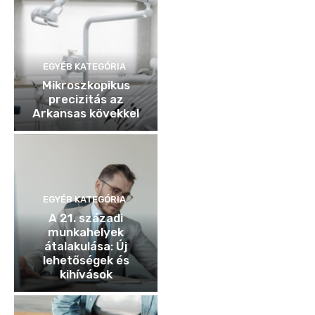
EGYÉB KATEGÓRIA
Mikroszkopikus
precizitás az
Arkansas kövekkel
EGYÉB KATEGÓRIA
A 21. századi
munkahelyek
átalakulása: Új
lehetőségek és
kihívások