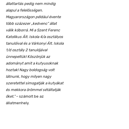
állattartás pedig nem mindig
alapul a felelősségen.
Magyarországon például évente
több százezer „kedvenc” állat
válik kóborrá. Mi a Szent Ferenc
Katolikus Ált. Iskola 4/a osztályos
tanulóival és a Várkonyi Ált. Iskola
1/d osztály 2 tanulójával
ünnepeltük! Köszönjük az
adományt amit a kutyusoknak
hoztak! Nagy boldogság volt
látnunk, hogy milyen nagy
szeretettel simogatják a kutyákat
és mekkora örömmel sétáltatják
őket.”
– számolt be az
állatmenhely.