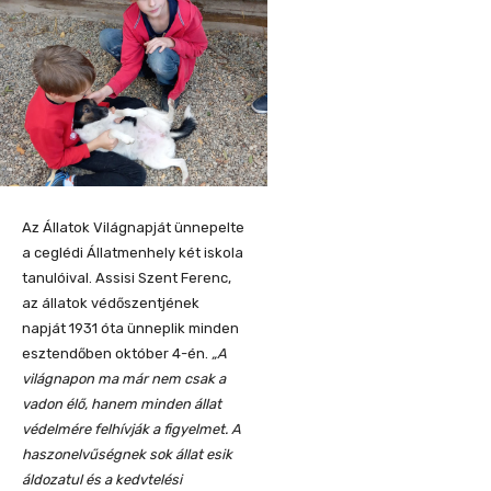
Az Állatok Világnapját ünnepelte
a ceglédi Állatmenhely két iskola
tanulóival. Assisi Szent Ferenc,
az állatok védőszentjének
napját 1931 óta ünneplik minden
esztendőben október 4-én.
„A
világnapon ma már nem csak a
vadon élő, hanem minden állat
védelmére felhívják a figyelmet. A
haszonelvűségnek sok állat esik
áldozatul és a kedvtelési