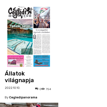
Állatok
világnapja
2022.10.10.
0
754
By
Cegledipanorama