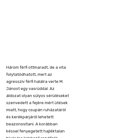
Három férfi ottmaradt, de a vita
folytatódhatott, mert az
agresszív férfi halálra verte M.
Jánost egy vasrúddal. Az
áldozat olyan súlyos sérüléseket
szenvedett a fejére mért ütések
miatt, hogy csupán ruházatáról
és kerékpárjáról lehetett
beazonosítani. A korábban
késsel fenyegetett hajléktalan