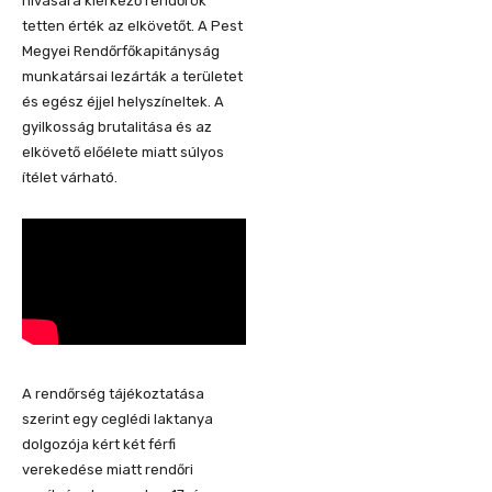
hívására kiérkező rendőrök
tetten érték az elkövetőt. A Pest
Megyei Rendőrfőkapitányság
munkatársai lezárták a területet
és egész éjjel helyszíneltek. A
gyilkosság brutalitása és az
elkövető előélete miatt súlyos
ítélet várható.
A rendőrség tájékoztatása
szerint egy ceglédi laktanya
dolgozója kért két férfi
verekedése miatt rendőri