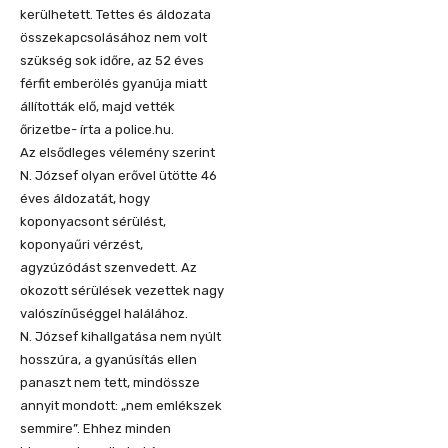
kerülhetett. Tettes és áldozata
összekapcsolásához nem volt
szükség sok időre, az 52 éves
férfit emberölés gyanúja miatt
állították elő, majd vették
őrizetbe- írta a police.hu.
Az elsődleges vélemény szerint
N. József olyan erővel ütötte 46
éves áldozatát, hogy
koponyacsont sérülést,
koponyaűri vérzést,
agyzúzódást szenvedett. Az
okozott sérülések vezettek nagy
valószínűséggel halálához.
N. József kihallgatása nem nyúlt
hosszúra, a gyanúsítás ellen
panaszt nem tett, mindössze
annyit mondott: „nem emlékszek
semmire”. Ehhez minden