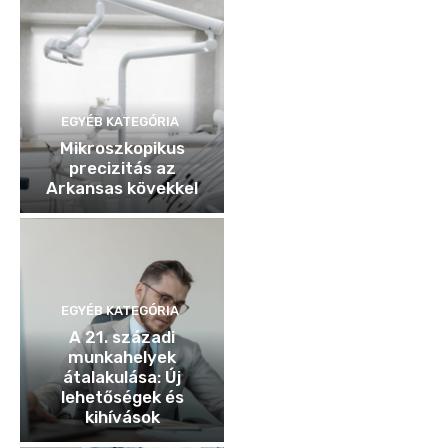
EGYÉB KATEGÓRIA
Mikroszkopikus
precizitás az
Arkansas kövekkel
EGYÉB KATEGÓRIA
A 21. századi
munkahelyek
átalakulása: Új
lehetőségek és
kihívások