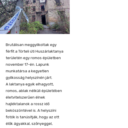
Brutálisan meggyilkoltak egy
férfit a Törteli úti Huszárlaktanya
területén egy romos épületben
november 17-én. Lapunk
munkatársa a kegyetlen
gyilkosság helyszínén járt.
A laktanya egyik elhagyott,
romos, ablak nélküli épületében
életvitelszerűen élnek
hajléktalanok a rossz idő
beköszöntével is. A helyszíni
fotók is tanúsítják, hogy az ott
élők ágyakkal, szőnyeggel,