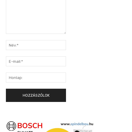
Hozzászólás:
Név:*
E-
mail:*
Honlap: