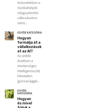
évtizedekben a
munkahelyek
világa jelentős
változásokon
ment...
EGYÉB KATEGÓRIA
Hogyan
formálja át a
vállalkozások
at az AI?
Az utóbbi
években a
mesterséges
intelligencia (AI)
hihetetlen
gyorsasággal...
EGYÉB
KATEGÓRIA
Hogyan
és mivel
fújjuk a