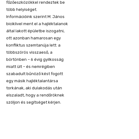
főzőeszközökkel rendeztek be
több helyiséget.
Információink szerint M. János
biciklivel ment el a hajléktalanok
által lakott épületbe iszogatni,
ott azonban hamarosan egy
konfliktus szemtanúja lett: a
többszörös visszaeső, a
börtönben – 6 évig gyilkosság
miatt ült – és nemrégiben
szabadult bűnöző kést fogott
egy másik hajléktalantársa
torkának, aki dulakodás után
elszaladt, hogy a rendőröknek
szóljon és segítséget kérjen.