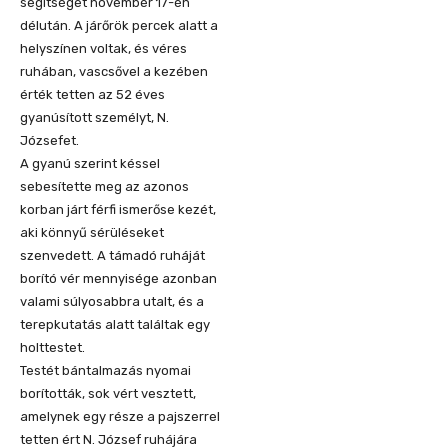
segítséget november 17-én
délután. A járőrök percek alatt a
helyszínen voltak, és véres
ruhában, vascsővel a kezében
érték tetten az 52 éves
gyanúsított személyt, N.
Józsefet.
A gyanú szerint késsel
sebesítette meg az azonos
korban járt férfi ismerőse kezét,
aki könnyű sérüléseket
szenvedett. A támadó ruháját
borító vér mennyisége azonban
valami súlyosabbra utalt, és a
terepkutatás alatt találtak egy
holttestet.
Testét bántalmazás nyomai
borították, sok vért vesztett,
amelynek egy része a pajszerrel
tetten ért N. József ruhájára