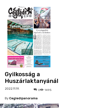
Gyilkosság a
Huszárlaktanyánál
2022.11.19.
0
1495
By
Cegledipanorama