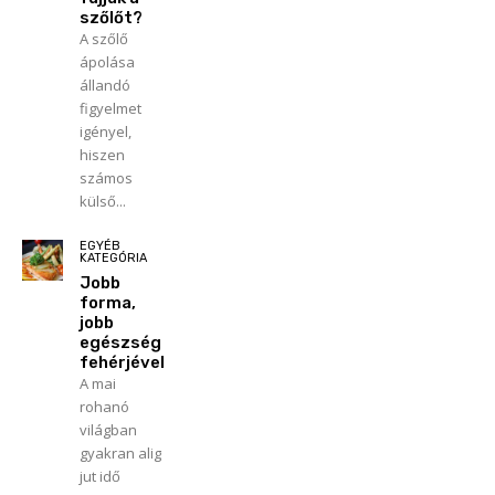
szőlőt?
A szőlő
ápolása
állandó
figyelmet
igényel,
hiszen
számos
külső...
EGYÉB
KATEGÓRIA
Jobb
forma,
jobb
egészség
fehérjével
A mai
rohanó
világban
gyakran alig
jut idő