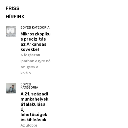
FRISS
HÍREINK
EGYÉB KATEGÓRIA
Mikroszkopiku
s precizitás
az Arkansas
kövekkel
A fogászati
iparban egyre nő
az igény a
kiváló...
EGYÉB
KATEGÓRIA
A 21. századi
munkahelyek
átalakulása:
Új
lehetőségek
és kihívások
Az utóbbi