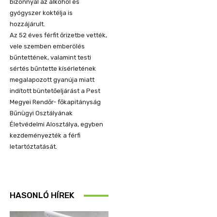
bizonnyal az alkohol és
gyógyszer koktélja is
hozzájárult.
Az 52 éves férfit őrizetbe vették,
vele szemben emberölés
bűntettének, valamint testi
sértés bűntette kísérletének
megalapozott gyanúja miatt
indított büntetőeljárást a Pest
Megyei Rendőr- főkapitányság
Bűnügyi Osztályának
Életvédelmi Alosztálya, egyben
kezdeményezték a férfi
letartóztatását.
HASONLÓ HÍREK