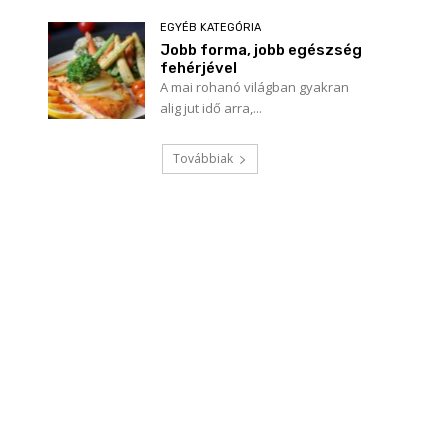
EGYÉB KATEGÓRIA
Jobb forma, jobb egészség
fehérjével
A mai rohanó világban gyakran
alig jut idő arra,...
Továbbiak