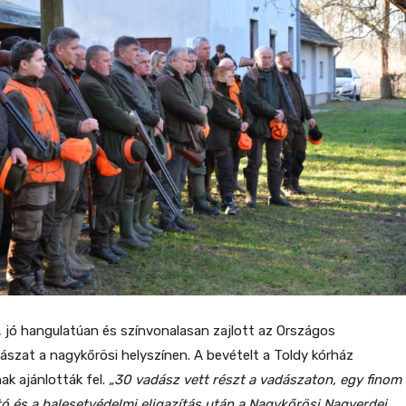
jó hangulatúan és színvonalasan zajlott az Országos
szat a nagykőrösi helyszínen. A bevételt a Toldy kórház
k ajánlották fel.
„30 vadász vett részt a vadászaton, egy finom
tó és a balesetvédelmi eligazítás után a Nagykőrösi Nagyerdei