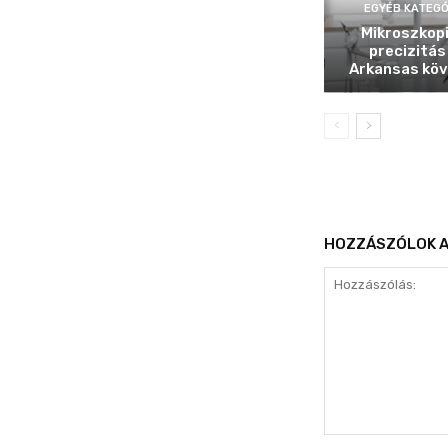
EGYÉB KATEGÓ
Mikroszkop
precizitás
Arkansas köv
HOZZÁSZÓLOK A
Hozzászólás: