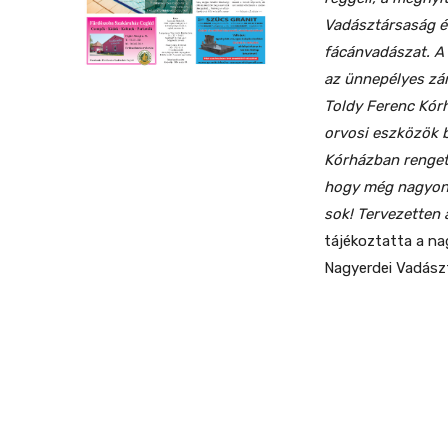
Vadásztársaság é
fácánvadászat. A 
az ünnepélyes zá
Toldy Ferenc Kórh
orvosi eszközök b
Kórházban renget
hogy még nagyon 
sok! Tervezetten 
tájékoztatta a na
Nagyerdei Vadász