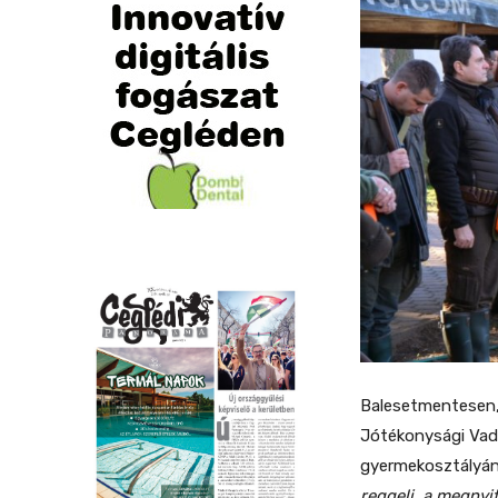
Balesetmentesen, 
Jótékonysági Vadá
gyermekosztályána
reggeli, a megnyi