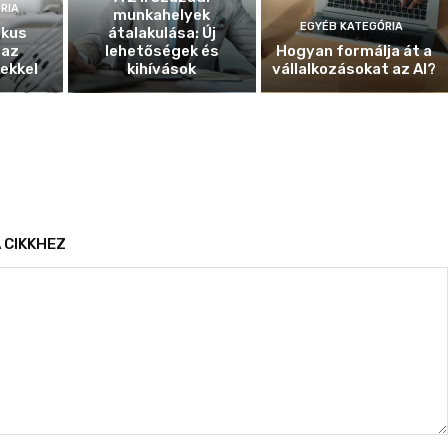
RIA
munkahelyek
EGYÉB KATEGÓRIA
ikus
átalakulása: Új
 az
lehetőségek és
Hogyan formálja át a
ekkel
kihívások
vállalkozásokat az AI?
 CIKKHEZ