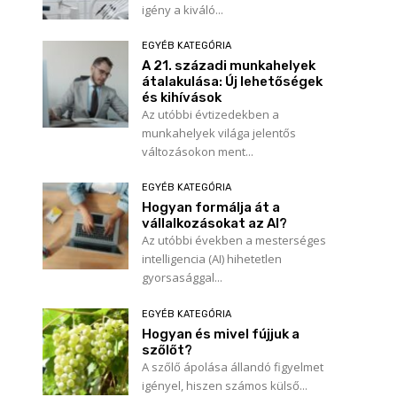
igény a kiváló...
EGYÉB KATEGÓRIA
A 21. századi munkahelyek
átalakulása: Új lehetőségek
és kihívások
Az utóbbi évtizedekben a
munkahelyek világa jelentős
változásokon ment...
EGYÉB KATEGÓRIA
Hogyan formálja át a
vállalkozásokat az AI?
Az utóbbi években a mesterséges
intelligencia (AI) hihetetlen
gyorsasággal...
EGYÉB KATEGÓRIA
Hogyan és mivel fújjuk a
szőlőt?
A szőlő ápolása állandó figyelmet
igényel, hiszen számos külső...