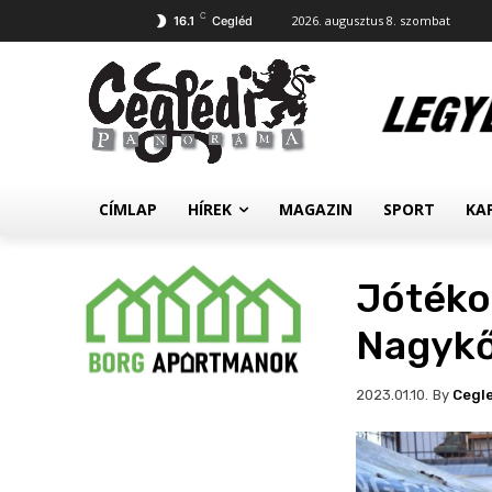
C
2026. augusztus 8. szombat
16.1
Cegléd
CÍMLAP
HÍREK
MAGAZIN
SPORT
KA
Jótéko
Nagyk
By
Cegl
2023.01.10.