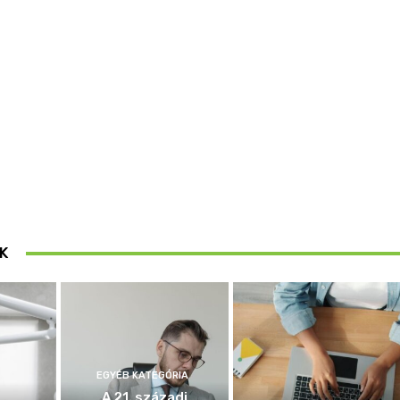
K
EGYÉB KATEGÓRIA
A 21. századi