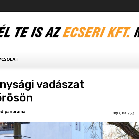
PCSOLAT
nysági vadászat
őrösön
edipanorama
0
733