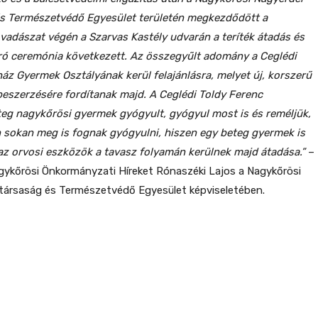
s Természetvédő Egyesület területén megkezdődött a
vadászat végén a Szarvas Kastély udvarán a teríték átadás és
ró ceremónia következett. Az összegyűlt adomány a Ceglédi
áz Gyermek Osztályának kerül felajánlásra, melyet új, korszerű
eszerzésére fordítanak majd. A Ceglédi Toldy Ferenc
eg nagykőrösi gyermek gyógyult, gyógyul most is és reméljük,
sokan meg is fognak gyógyulni, hiszen egy beteg gyermek is
az orvosi eszközök a tavasz folyamán kerülnek majd átadása.”
–
gykőrösi Önkormányzati Híreket Rónaszéki Lajos a Nagykőrösi
társaság és Természetvédő Egyesület képviseletében.