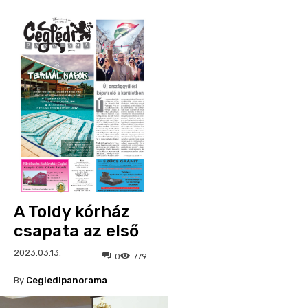
A Toldy kórház
csapata az első
2023.03.13.
0
779
By
Cegledipanorama