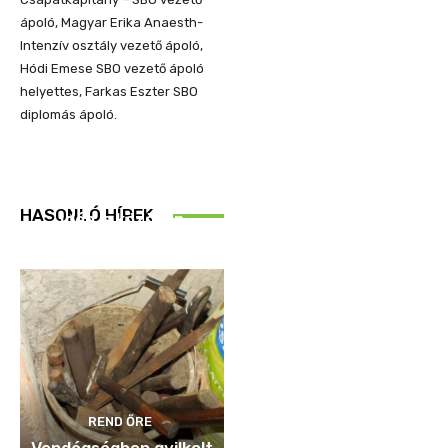
ápoló, Magyar Erika Anaesth-
Intenzív osztály vezető ápoló,
Hódi Emese SBO vezető ápoló
helyettes, Farkas Eszter SBO
diplomás ápoló.
REND ŐRE
HASONLÓ HÍREK
Idén is közösen
ellenőriztek
REND ŐRE