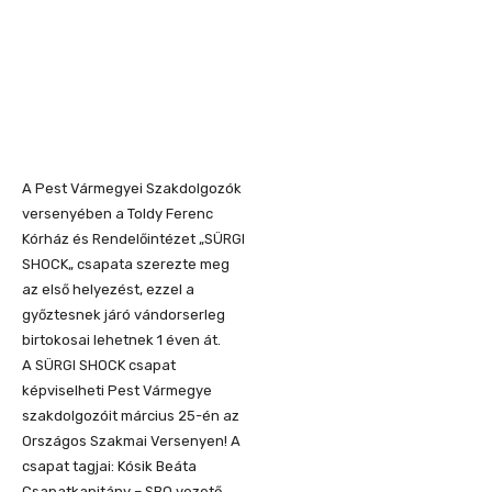
A Pest Vármegyei Szakdolgozók
versenyében a Toldy Ferenc
Kórház és Rendelőintézet „SÜRGI
SHOCK„ csapata szerezte meg
az első helyezést, ezzel a
győztesnek járó vándorserleg
birtokosai lehetnek 1 éven át.
A SÜRGI SHOCK csapat
képviselheti Pest Vármegye
szakdolgozóit március 25-én az
Országos Szakmai Versenyen! A
csapat tagjai: Kósik Beáta
Csapatkapitány – SBO vezető