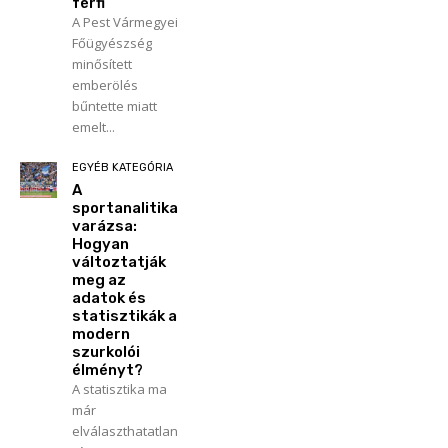
férfi
A Pest Vármegyei
Főügyészség
minősített
emberölés
bűntette miatt
emelt...
EGYÉB KATEGÓRIA
A
sportanalitika
varázsa:
Hogyan
változtatják
meg az
adatok és
statisztikák a
modern
szurkolói
élményt?
A statisztika ma
már
elválaszthatatlan