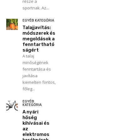
része a
sportnak. Az...
EGYÉB KATEGÓRIA
Talajjavítás:
módszerek és
megoldások a
fenntartható
ságért
A talaj
minőségének
fenntartása és
javítása
kiemelten fontos,
főleg...
EGYÉB
KATEGÓRIA
A nyári
hőség
kihívásai és
az
elektromos
kerékpárok