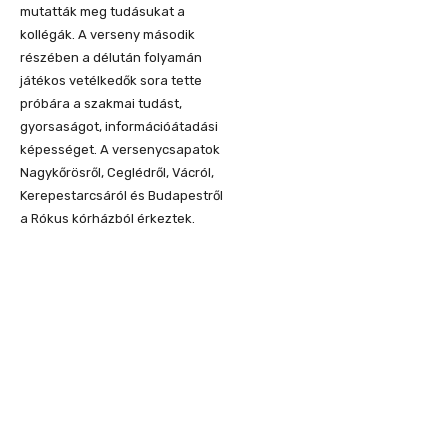
mutatták meg tudásukat a
kollégák. A verseny második
részében a délután folyamán
játékos vetélkedők sora tette
próbára a szakmai tudást,
gyorsaságot, információátadási
képességet. A versenycsapatok
Nagykőrösről, Ceglédről, Vácról,
Kerepestarcsáról és Budapestről
a Rókus kórházból érkeztek.