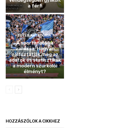
Vendégségben gyilkolt
a férfi
EGYÉB KATEGÓRIA
A sportanalitika
varázsa: Hogyan
változtatják meg az
adatok és statisztikák
a modern szurkolói
élményt?
HOZZÁSZÓLOK A CIKKHEZ