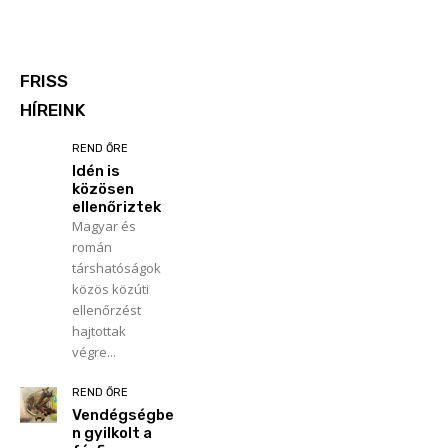
FRISS
HÍREINK
REND ŐRE
Idén is
közösen
ellenőriztek
Magyar és
román
társhatóságok
közös közúti
ellenőrzést
hajtottak
végre...
REND ŐRE
Vendégségbe
n gyilkolt a