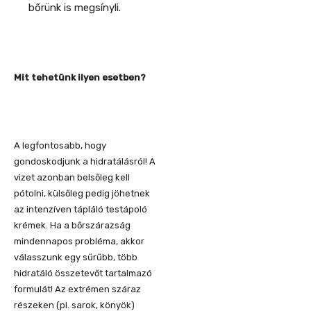
bőrünk is megsínyli.
Mit tehetünk ilyen esetben?
A legfontosabb, hogy
gondoskodjunk a hidratálásról! A
vizet azonban belsőleg kell
pótolni, külsőleg pedig jöhetnek
az intenzíven tápláló testápoló
krémek. Ha a bőrszárazság
mindennapos probléma, akkor
válasszunk egy sűrűbb, több
hidratáló összetevőt tartalmazó
formulát! Az extrémen száraz
részeken (pl. sarok, könyök)