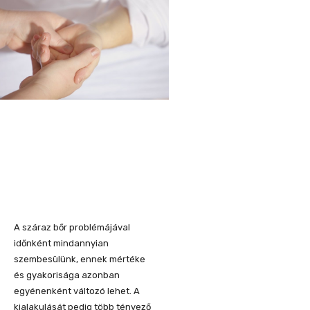
A száraz bőr problémájával
időnként mindannyian
szembesülünk, ennek mértéke
és gyakorisága azonban
egyénenként változó lehet. A
kialakulását pedig több tényező