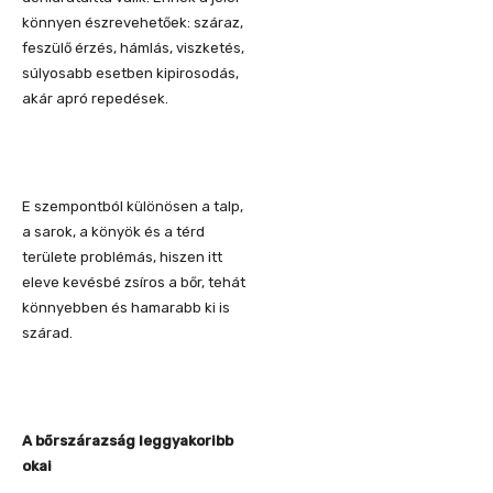
könnyen észrevehetőek: száraz,
feszülő érzés, hámlás, viszketés,
súlyosabb esetben kipirosodás,
akár apró repedések.
E szempontból különösen a talp,
a sarok, a könyök és a térd
területe problémás, hiszen itt
eleve kevésbé zsíros a bőr, tehát
könnyebben és hamarabb ki is
szárad.
A bőrszárazság leggyakoribb
okai