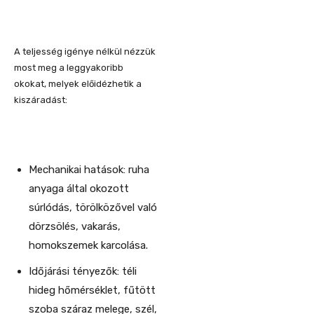
A teljesség igénye nélkül nézzük
most meg a leggyakoribb
okokat, melyek előidézhetik a
kiszáradást:
Mechanikai hatások: ruha
anyaga által okozott
súrlódás, törölközővel való
dörzsölés, vakarás,
homokszemek karcolása.
Időjárási tényezők: téli
hideg hőmérséklet, fűtött
szoba száraz melege, szél,