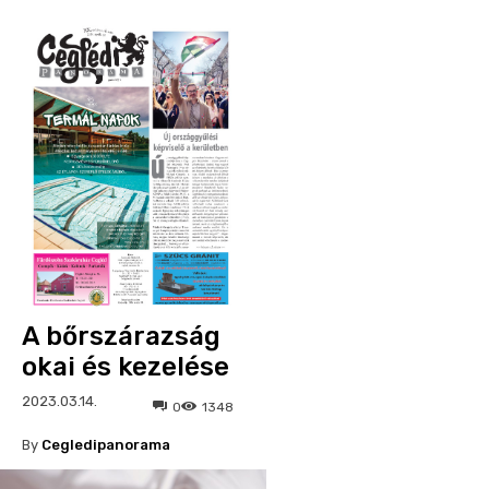
A bőrszárazság
okai és kezelése
2023.03.14.
0
1348
By
Cegledipanorama