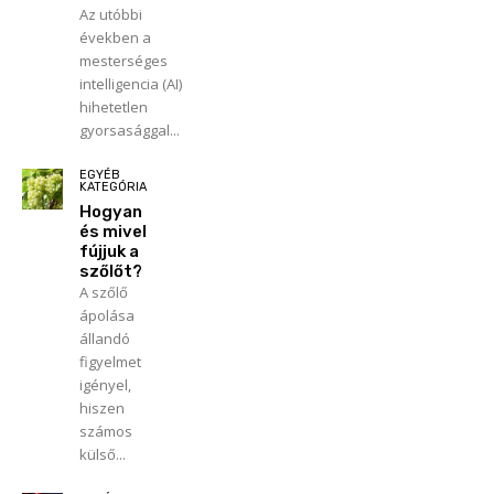
Az utóbbi
években a
mesterséges
intelligencia (AI)
hihetetlen
gyorsasággal...
EGYÉB
KATEGÓRIA
Hogyan
és mivel
fújjuk a
szőlőt?
A szőlő
ápolása
állandó
figyelmet
igényel,
hiszen
számos
külső...