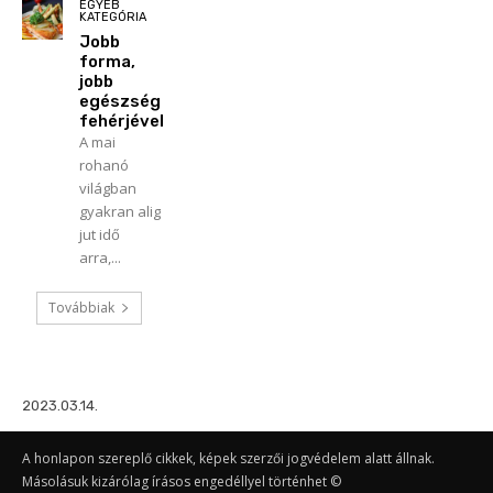
EGYÉB
KATEGÓRIA
Jobb
forma,
jobb
egészség
fehérjével
A mai
rohanó
világban
gyakran alig
jut idő
arra,...
Továbbiak
2023.03.14.
A honlapon szereplő cikkek, képek szerzői jogvédelem alatt állnak.
Másolásuk kizárólag írásos engedéllyel történhet ©