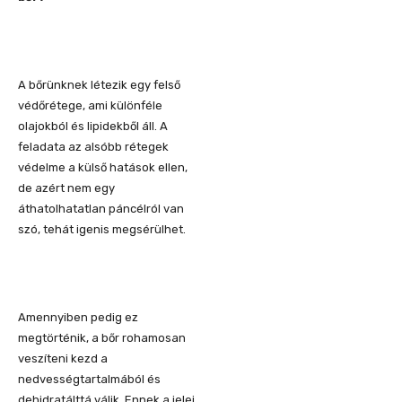
A bőrünknek létezik egy felső
védőrétege, ami különféle
olajokból és lipidekből áll. A
feladata az alsóbb rétegek
védelme a külső hatások ellen,
de azért nem egy
áthatolhatatlan páncélról van
szó, tehát igenis megsérülhet.
Amennyiben pedig ez
megtörténik, a bőr rohamosan
veszíteni kezd a
nedvességtartalmából és
dehidratálttá válik. Ennek a jelei