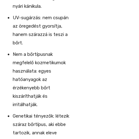
nyári kánikula.
UV-sugárzás: nem csupán
az öregedést gyorsítja,
hanem szárazzá is teszi a
bőrt.
Nem a bőrtípusnak
megfelelő kozmetikumok
használata: egyes
hatóanyagok az
érzékenyebb bőrt
kiszáríthatják és
irritálhatják.
Genetikai tényezők: létezik
száraz bőrtípus, aki ebbe
tartozik, annak eleve