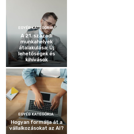
EGYÉB KATEGÓRIA
A 21. századi
munkahelyek
átalakulása: Új
lehetőségek és
kihívások
EGYÉB KATEGÓRIA
Hogyan formálja át a
vállalkozásokat az AI?