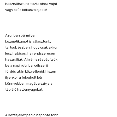
használhatunk tiszta shea vajat
vagy szűz kókuszolajat is!
Azonban bármilyen
kozmetikumot is választunk,
tartsuk észben, hogy csak akkor
lesz hatásos, ha rendszeresen
használjuk! A krémezést építsük
be a napi rutinba; célszerű
fürdés után közvetlenül, hiszen
ilyenkor a felpuhult bőr
könnyebben magába szívja a
tápláló hatóanyagokat.
A kézfejeket pedig naponta több