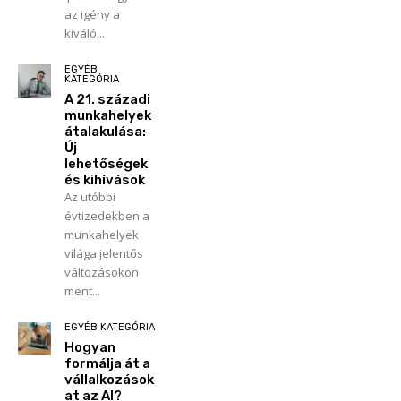
az igény a
kiváló...
EGYÉB
KATEGÓRIA
A 21. századi
munkahelyek
átalakulása:
Új
lehetőségek
és kihívások
Az utóbbi
évtizedekben a
munkahelyek
világa jelentős
változásokon
ment...
EGYÉB KATEGÓRIA
Hogyan
formálja át a
vállalkozások
at az AI?