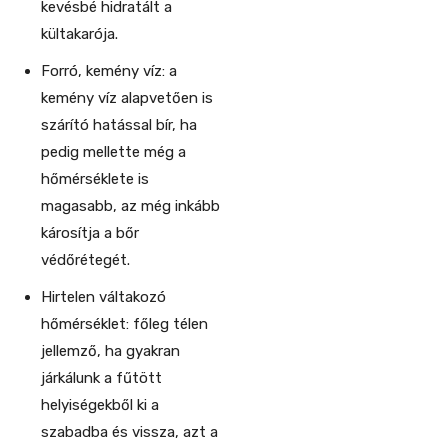
kevésbé hidratált a
kültakarója.
Forró, kemény víz: a
kemény víz alapvetően is
szárító hatással bír, ha
pedig mellette még a
hőmérséklete is
magasabb, az még inkább
károsítja a bőr
védőrétegét.
Hirtelen váltakozó
hőmérséklet: főleg télen
jellemző, ha gyakran
járkálunk a fűtött
helyiségekből ki a
szabadba és vissza, azt a