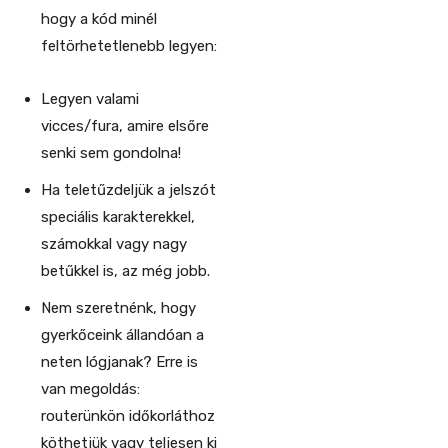
hogy a kód minél
feltörhetetlenebb legyen:
Legyen valami
vicces/fura, amire elsőre
senki sem gondolna!
Ha teletűzdeljük a jelszót
speciális karakterekkel,
számokkal vagy nagy
betűkkel is, az még jobb.
Nem szeretnénk, hogy
gyerkőceink állandóan a
neten lógjanak? Erre is
van megoldás:
routerünkön időkorláthoz
köthetjük vagy teljesen ki