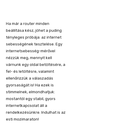
Ha már a router minden
beállítása kész, jöhet a puding
tényleges próbája: az internet
sebességének tesztelése. Egy
internetsebesség-mérővel
nézzük meg, mennyit kell
várnunk egy oldal betöltésére, a
fel- és letöltésre, valamint
ellenőrizzük a válaszadás
gyorsaságát is! Ha ezek is
stimmelnek, elmondhatjuk:
mostantól egy stabil, gyors
internetkapcsolat áll a
rendelkezésünkre. Indulhat is az
esti mozimaraton!