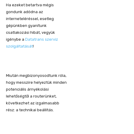
Ha ezeket betartva mégis
gondunk adódna az
interneteléréssel, esetleg
gépünkben gyanítunk
csatlakozási hibát, vegyük
igénybe a
Datatrans szerviz
szolgáltatását
!
Miután megbizonyosodtunk róla,
hogy messzire helyeztük minden
potenciális árnyékolási
lehetőségtől a routerünket,
következhet az izgalmasabb
rész: a technikai beállítás.