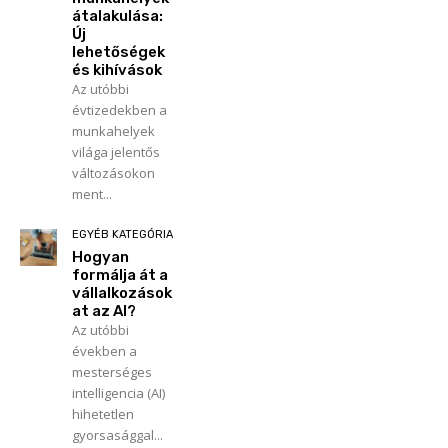
átalakulása:
Új
lehetőségek
és kihívások
Az utóbbi
évtizedekben a
munkahelyek
világa jelentős
változásokon
ment...
EGYÉB KATEGÓRIA
Hogyan
formálja át a
vállalkozások
at az AI?
Az utóbbi
években a
mesterséges
intelligencia (AI)
hihetetlen
gyorsasággal...