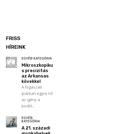
FRISS
HÍREINK
EGYÉB KATEGÓRIA
Mikroszkopiku
s precizitás
az Arkansas
kövekkel
A fogászati
iparban egyre nő
az igény a
kiváló...
EGYÉB
KATEGÓRIA
A 21. századi
munkahelyek