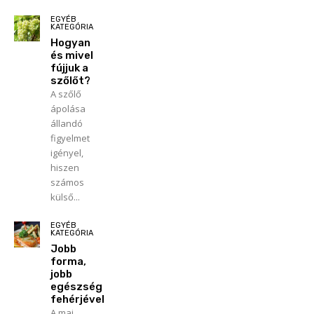
EGYÉB
KATEGÓRIA
Hogyan
és mivel
fújjuk a
szőlőt?
A szőlő
ápolása
állandó
figyelmet
igényel,
hiszen
számos
külső...
EGYÉB
KATEGÓRIA
Jobb
forma,
jobb
egészség
fehérjével
A mai