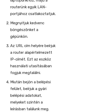
laptopunkhoz, majd a
routerünk egyik LAN-
portjához csatlakoztatjuk.
Megnyitjuk kedvenc
böngészőnket a
gépünkön.
Az URL cím helyére beírjuk
a router alapértelmezett
IP-címét. Ezt az eszköz
használati utasításában
fogjuk megtalálni.
Miután bejön a belépési
felület, beírjuk a gyári
belépési adatokat,
melyeket szintén a
leírásban találunk meg.