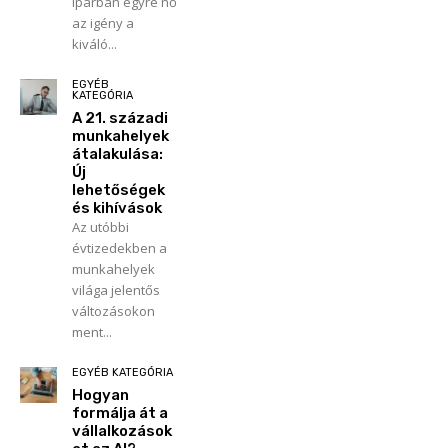
iparban egyre nő
az igény a
kiváló...
EGYÉB
KATEGÓRIA
A 21. századi
munkahelyek
átalakulása:
Új
lehetőségek
és kihívások
Az utóbbi
évtizedekben a
munkahelyek
világa jelentős
változásokon
ment...
EGYÉB KATEGÓRIA
Hogyan
formálja át a
vállalkozások