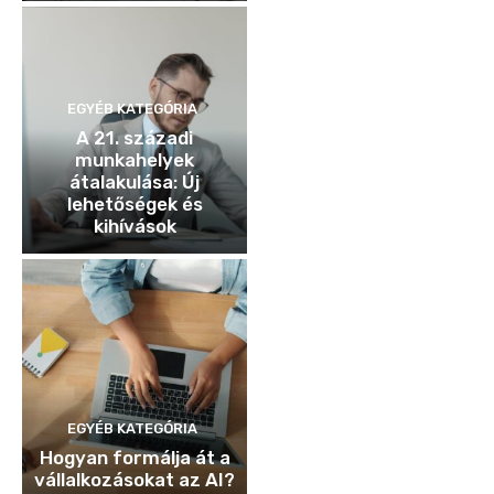
EGYÉB KATEGÓRIA
A 21. századi
munkahelyek
átalakulása: Új
lehetőségek és
kihívások
EGYÉB KATEGÓRIA
Hogyan formálja át a
vállalkozásokat az AI?