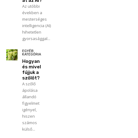
at az AI?
Az utóbbi
években a
mesterséges
intelligencia (AI)
hihetetlen
gyorsasággal...
EGYÉB
KATEGÓRIA
Hogyan
és mivel
fújjuk a
szőlőt?
A szőlő
ápolása
állandó
figyelmet
igényel,
hiszen
számos
külső...