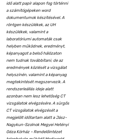
idő alatt papír alapon fog történni
a számítógépeken word
dokumentumok készítésével. A
röntgen készülékek, az UH
készülékek, valamint a
laboratóriumi automaták csak
helyben működnek, eredményt,
képanyagot a belső hálózaton
nem tudnak továbbítani; de az
eredmények közlését a vizsgálat
helyszínén, valamint a képanyag
megtekintését megszervezik. A
rendszerleállás ideje alatt
azonban nem lesz lehetőség CT
vizsgálatok elvégzésére. A sürgős
CT vizsgálatok elvégzését a
megjelölt időtartam alatt a Jász-
Nagykun-Szolnok Megyei Hetényi
Géza Kórház – Rendelőintézet
telephelyén működő Mediworld