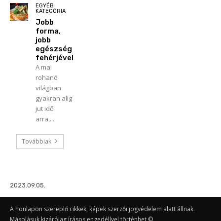
EGYÉB
KATEGÓRIA
Jobb
forma,
jobb
egészség
fehérjével
A mai
rohanó
világban
gyakran alig
jut idő
arra,...
Továbbiak
2023.09.05.
A honlapon szereplő cikkek, képek szerzői jogvédelem alatt állnak.
Másolásuk kizárólag írásos engedéllyel történhet ©