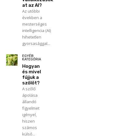
at az AI?
Az utóbbi
években a
mesterséges
intelligencia (AI)
hihetetlen
gyorsasággal...
EGYÉB
KATEGÓRIA
Hogyan
és mivel
fújjuk a
szőlőt?
A szőlő
ápolása
állandó
figyelmet
igényel,
hiszen
számos
külső...