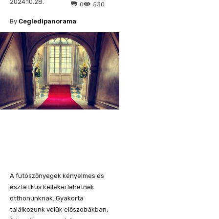
2024.10.28.
0
530
By
Cegledipanorama
A futószőnyegek kényelmes és
esztétikus kellékei lehetnek
otthonunknak. Gyakorta
találkozunk velük előszobákban,