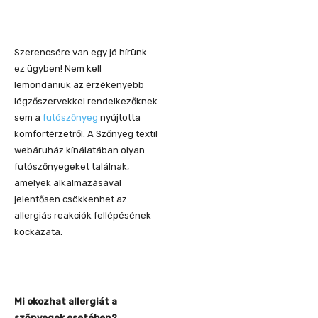
Szerencsére van egy jó hírünk
ez ügyben! Nem kell
lemondaniuk az érzékenyebb
légzőszervekkel rendelkezőknek
sem a
futószőnyeg
nyújtotta
komfortérzetről. A Szőnyeg textil
webáruház kínálatában olyan
futószőnyegeket találnak,
amelyek alkalmazásával
jelentősen csökkenhet az
allergiás reakciók fellépésének
kockázata.
Mi okozhat allergiát a
szőnyegek esetében?