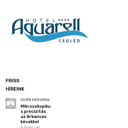
FRISS
HÍREINK
EGYÉB KATEGÓRIA
Mikroszkopiku
s precizitás
az Arkansas
kövekkel
A fogászati