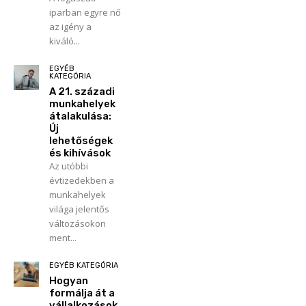
iparban egyre nő
az igény a
kiváló...
EGYÉB
KATEGÓRIA
A 21. századi
munkahelyek
átalakulása:
Új
lehetőségek
és kihívások
Az utóbbi
évtizedekben a
munkahelyek
világa jelentős
változásokon
ment...
EGYÉB KATEGÓRIA
Hogyan
formálja át a
vállalkozások