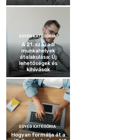
EGYÉB KATEGÓRIA
A 21. századi
munkahelyek
átalakulása: Új
lehetőségek és
kihívások
EGYÉB KATEGÓRIA
Hogyan formálja át a