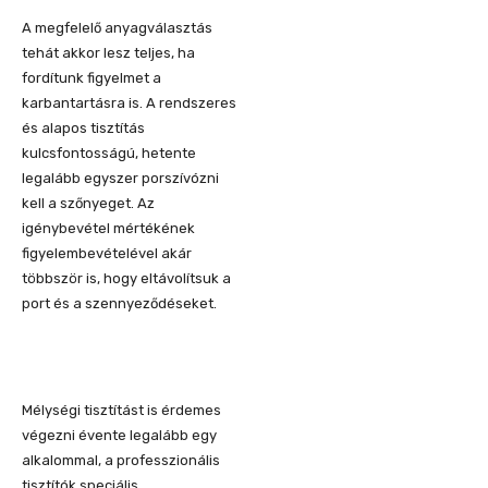
A megfelelő anyagválasztás
tehát akkor lesz teljes, ha
fordítunk figyelmet a
karbantartásra is. A rendszeres
és alapos tisztítás
kulcsfontosságú, hetente
legalább egyszer porszívózni
kell a szőnyeget. Az
igénybevétel mértékének
figyelembevételével akár
többször is, hogy eltávolítsuk a
port és a szennyeződéseket.
Mélységi tisztítást is érdemes
végezni évente legalább egy
alkalommal, a professzionális
tisztítók speciális