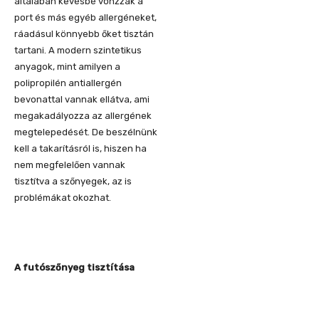
általában kevésbé vonzzák a
port és más egyéb allergéneket,
ráadásul könnyebb őket tisztán
tartani. A modern szintetikus
anyagok, mint amilyen a
polipropilén antiallergén
bevonattal vannak ellátva, ami
megakadályozza az allergének
megtelepedését. De beszélnünk
kell a takarításról is, hiszen ha
nem megfelelően vannak
tisztítva a szőnyegek, az is
problémákat okozhat.
A futószőnyeg tisztítása