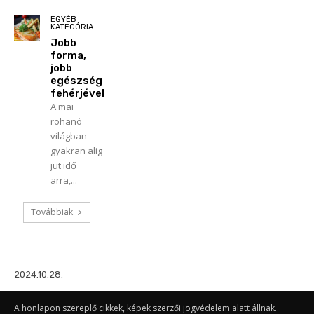
EGYÉB
KATEGÓRIA
Jobb
forma,
jobb
egészség
fehérjével
A mai
rohanó
világban
gyakran alig
jut idő
arra,...
Továbbiak
2024.10.28.
A honlapon szereplő cikkek, képek szerzői jogvédelem alatt állnak.