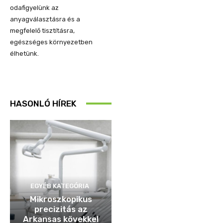
odafigyelünk az
anyagválasztásra és a
megfelelő tisztításra,
egészséges környezetben
élhetünk.
HASONLÓ HÍREK
EGYÉB KATEGÓRIA
Mikroszkopikus
precizitás az
Arkansas kövekkel