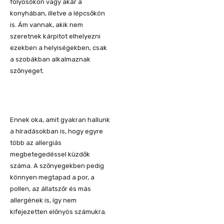
folyosókon vagy akár a
konyhában, illetve a lépcsőkön
is. Ám vannak, akik nem
szeretnek kárpitot elhelyezni
ezekben a helyiségekben, csak
a szobákban alkalmaznak
szőnyeget.
Ennek oka, amit gyakran hallunk
a híradásokban is, hogy egyre
több az allergiás
megbetegedéssel küzdők
száma. A szőnyegekben pedig
könnyen megtapad a por, a
pollen, az állatszőr és más
allergének is, így nem
kifejezetten előnyös számukra.