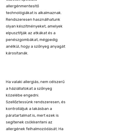
allergénmentesítő
technológiákat is alkalmaznak.
Rendszeresen használhatunk
olyan készítményeket, amelyek
elpusztítják az atkákat és a
penészgombákat, mégpedig
anélkül, hogy a szőnyeg anyagát
károsítanák.
Ha valaki allergiás, nem célszerű
a háziállatokat a szőnyeg
közelébe engedni.
Szellőztessünk rendszeresen, és
kontrolláljuk a lakásban a
páratartalmat is, mert ezek is
segítenek csökkenteni az
allergének felhalmozódását. Ha