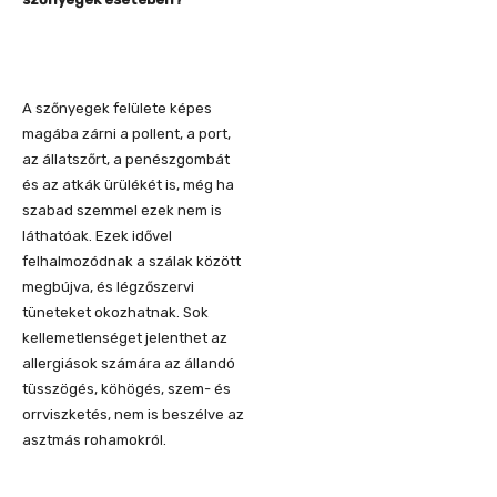
A szőnyegek felülete képes
magába zárni a pollent, a port,
az állatszőrt, a penészgombát
és az atkák ürülékét is, még ha
szabad szemmel ezek nem is
láthatóak. Ezek idővel
felhalmozódnak a szálak között
megbújva, és légzőszervi
tüneteket okozhatnak. Sok
kellemetlenséget jelenthet az
allergiások számára az állandó
tüsszögés, köhögés, szem- és
orrviszketés, nem is beszélve az
asztmás rohamokról.